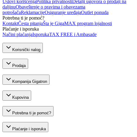
Uslovi korišćenja
Politika privatnosti
Detalji ugovora o prodaji na
daljinu
Obaveštenje o pravima i obavezama
potrošača
Reklamacije
Osiguranje uređaja
Outlet ponuda
Potrebna ti je pomoć?
Kontakt
Česta pitanja
Šta je GigaMAX program lojalnosti
Plaćanje i isporuka
Načini plaćanja
Isporuka
TAX FREE i Ambasade
Korisnički nalog
Prodaja
Kompanija Gigatron
Kupovina
Potrebna ti je pomoć?
Plaćanje i isporuka