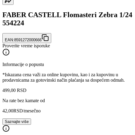
FABER CASTELL Flomasteri Zebra 1/24
554224
EAN:
8591272000666
Proverite vreme isporuke
Informacije o popustu
*Iskazana cena važi za online kupovinu, kao i za kupovinu u
prodavnicama za gotovinski način plaćanja sa dospećem odmah.
499
,
00
RSD
Na rate bez kamate od
42,00
RSD
/mesečno
Saznajte više