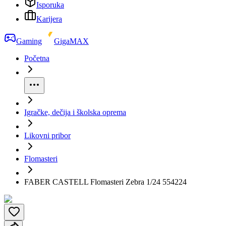
Isporuka
Karijera
Gaming
GigaMAX
Početna
Igračke, dečija i školska oprema
Likovni pribor
Flomasteri
FABER CASTELL Flomasteri Zebra 1/24 554224