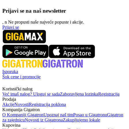
Prijavi se na naš newsletter
, n
N
e propusti naše najveće popuste i akcije.
Prijavi se
Isporuka
Šok cene i promocije
Korisnički nalog
Već imaš nalog? Uloguj se sada
Zaboravljena lozinka
Registracija
Prodaja
Akcije
Novosti
Registracija poklona
Kompanija Gigatron
O Kompaniji Gigatron
Upoznaj naš tim
Posao u Gigatronu
Gigatron
za zajednicu
Novosti iz Gigatrona
Zakupljujemo lokale
Kupovina