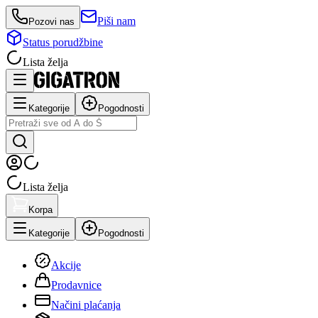
Piši nam
Pozovi nas
Status porudžbine
Lista želja
Kategorije
Pogodnosti
Lista želja
Korpa
Kategorije
Pogodnosti
Akcije
Prodavnice
Načini plaćanja