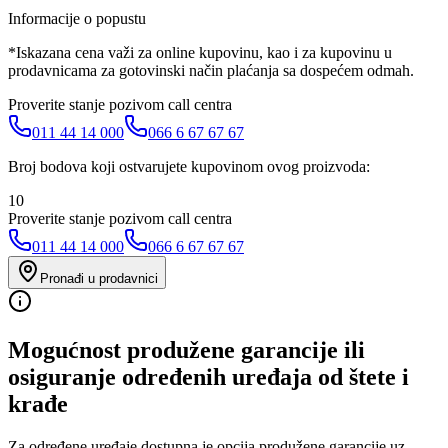
Informacije o popustu
*Iskazana cena važi za online kupovinu, kao i za kupovinu u
prodavnicama za gotovinski način plaćanja sa dospećem odmah.
Proverite stanje pozivom call centra
011 44 14 000
066 6 67 67 67
Broj bodova koji ostvarujete kupovinom ovog proizvoda:
10
Proverite stanje pozivom call centra
011 44 14 000
066 6 67 67 67
Pronađi u prodavnici
Mogućnost produžene garancije ili
osiguranje određenih uređaja od štete i
krađe
Za određene uređaje dostupna je opcija produžene garancije uz