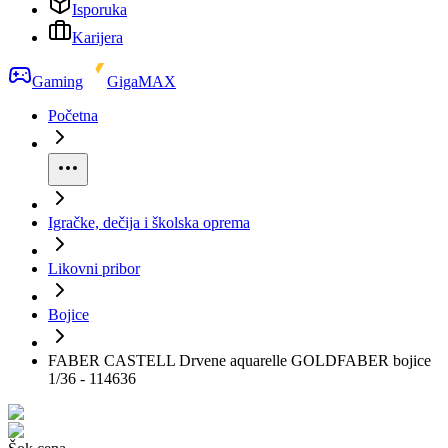
Isporuka
Karijera
Gaming
GigaMAX
Početna
Igračke, dečija i školska oprema
Likovni pribor
Bojice
FABER CASTELL Drvene aquarelle GOLDFABER bojice
1/36 - 114636