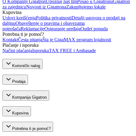
O Kompaniji Gigatron
Upoznaj naš tim
Posao u Gigatronu
Gigatron
za zajednicu
Novosti iz Gigatrona
Zakupljujemo lokale
Kupovina
Uslovi korišćenja
Politika privatnosti
Detalji ugovora o prodaji na
daljinu
Obaveštenje o pravima i obavezama
potrošača
Reklamacije
Osiguranje uređaja
Outlet ponuda
Potrebna ti je pomoć?
Kontakt
Česta pitanja
Šta je GigaMAX program lojalnosti
Plaćanje i isporuka
Načini plaćanja
Isporuka
TAX FREE i Ambasade
Korisnički nalog
Prodaja
Kompanija Gigatron
Kupovina
Potrebna ti je pomoć?