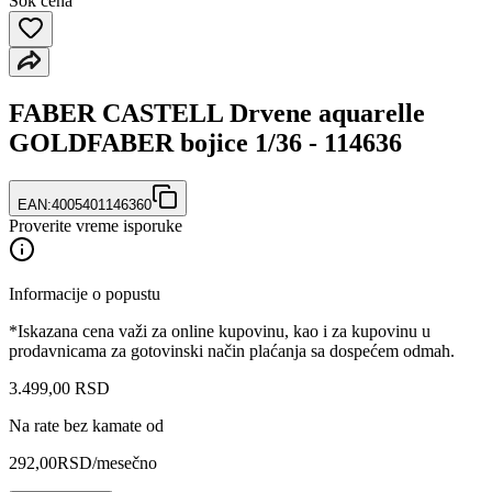
Šok cena
FABER CASTELL Drvene aquarelle
GOLDFABER bojice 1/36 - 114636
EAN:
4005401146360
Proverite vreme isporuke
Informacije o popustu
*Iskazana cena važi za online kupovinu, kao i za kupovinu u
prodavnicama za gotovinski način plaćanja sa dospećem odmah.
3.499
,
00
RSD
Na rate bez kamate od
292,00
RSD
/mesečno