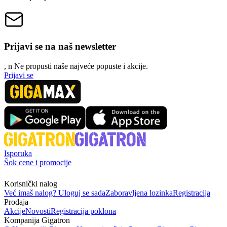
Prijavi se na naš newsletter
, n
N
e propusti naše najveće popuste i akcije.
Prijavi se
Isporuka
Šok cene i promocije
Korisnički nalog
Već imaš nalog? Uloguj se sada
Zaboravljena lozinka
Registracija
Prodaja
Akcije
Novosti
Registracija poklona
Kompanija Gigatron