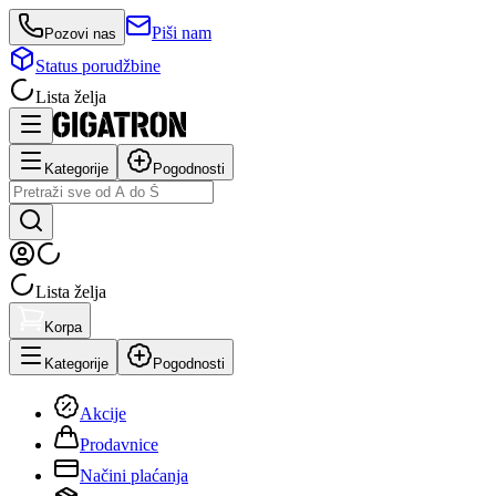
Piši nam
Pozovi nas
Status porudžbine
Lista želja
Kategorije
Pogodnosti
Lista želja
Korpa
Kategorije
Pogodnosti
Akcije
Prodavnice
Načini plaćanja