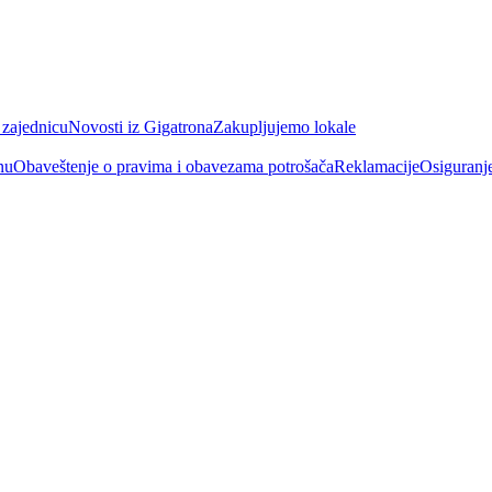
 zajednicu
Novosti iz Gigatrona
Zakupljujemo lokale
nu
Obaveštenje o pravima i obavezama potrošača
Reklamacije
Osiguranj