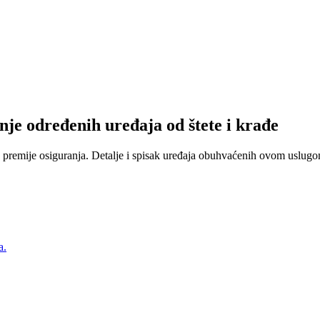
nje određenih uređaja od štete i krađe
 premije osiguranja. Detalje i spisak uređaja obuhvaćenih ovom uslugom
a.