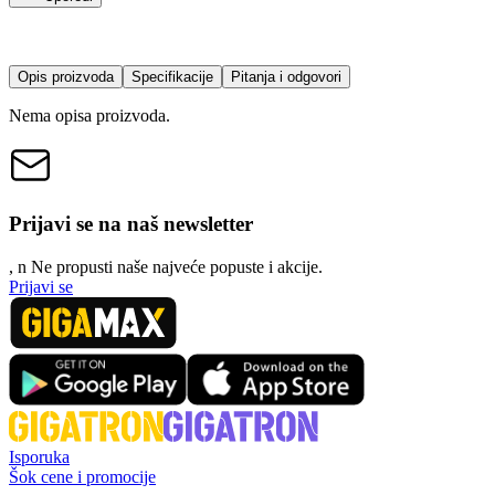
Opis proizvoda
Specifikacije
Pitanja i odgovori
Nema opisa proizvoda.
Prijavi se na naš newsletter
, n
N
e propusti naše najveće popuste i akcije.
Prijavi se
Isporuka
Šok cene i promocije