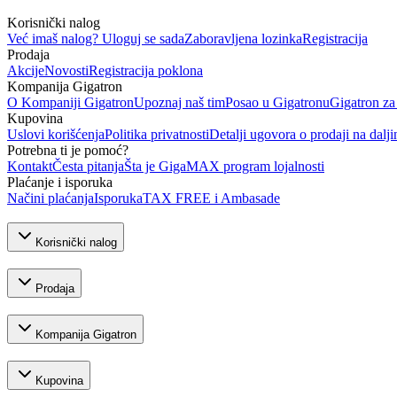
Korisnički nalog
Već imaš nalog? Uloguj se sada
Zaboravljena lozinka
Registracija
Prodaja
Akcije
Novosti
Registracija poklona
Kompanija Gigatron
O Kompaniji Gigatron
Upoznaj naš tim
Posao u Gigatronu
Gigatron za
Kupovina
Uslovi korišćenja
Politika privatnosti
Detalji ugovora o prodaji na dalji
Potrebna ti je pomoć?
Kontakt
Česta pitanja
Šta je GigaMAX program lojalnosti
Plaćanje i isporuka
Načini plaćanja
Isporuka
TAX FREE i Ambasade
Korisnički nalog
Prodaja
Kompanija Gigatron
Kupovina