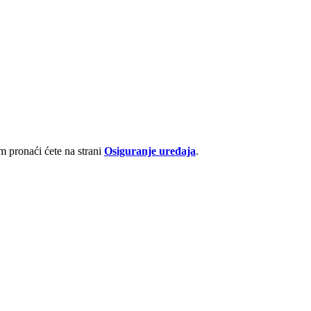
 pronaći ćete na strani
Osiguranje uređaja
.