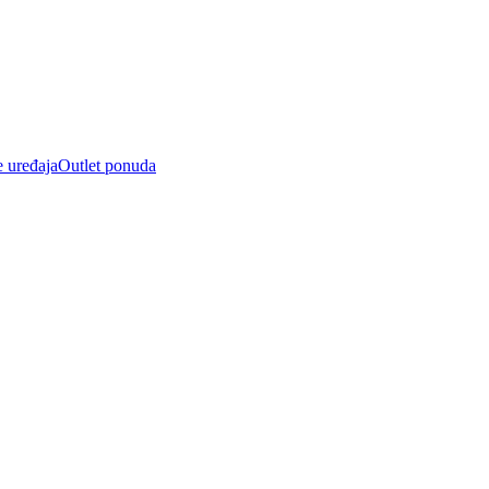
e uređaja
Outlet ponuda