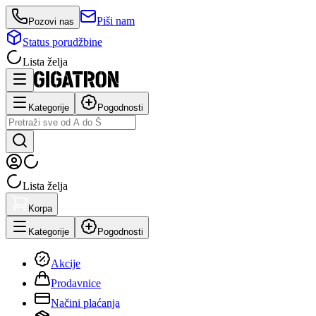
Piši nam
Pozovi nas
Status porudžbine
Lista želja
Kategorije
Pogodnosti
Lista želja
Korpa
Kategorije
Pogodnosti
Akcije
Prodavnice
Načini plaćanja