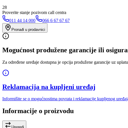
28
Proverite stanje pozivom call centra
011 44 14 000
066 6 67 67 67
Pronađi u prodavnici
Mogućnost produžene garancije ili osigura
Za određene uređaje dostupna je opcija produžene garancije uz uplatu
Reklamacija na kupljeni uređaj
Informišite se o mogućnostima povrata i reklamacije kupljenog uređaj
Informacije o proizvodu
Uporedi