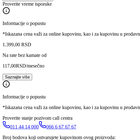
Proverite vreme isporuke
Informacije o popustu
*Iskazana cena važi za online kupovinu, kao i za kupovinu u prodav
1.399
,
00
RSD
Na rate bez kamate od
117,00
RSD
/mesečno
Saznajte više
Informacije o popustu
*Iskazana cena važi za online kupovinu, kao i za kupovinu u prodav
Proverite stanje pozivom call centra
011 44 14 000
066 6 67 67 67
Broj bodova koji ostvarujete kupovinom ovog proizvoda: