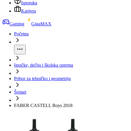
Isporuka
Karijera
Gaming
GigaMAX
Početna
Igračke, dečija i školska oprema
Pribor za tehničko i geometriju
Šestari
FABER CASTELL Boys 2018