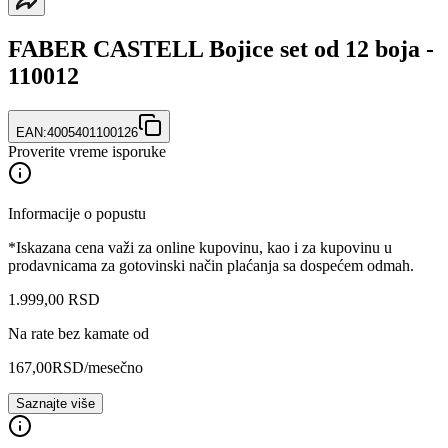
FABER CASTELL Bojice set od 12 boja -
110012
EAN:
4005401100126
Proverite vreme isporuke
Informacije o popustu
*Iskazana cena važi za online kupovinu, kao i za kupovinu u
prodavnicama za gotovinski način plaćanja sa dospećem odmah.
1.999
,
00
RSD
Na rate bez kamate od
167,00
RSD
/mesečno
Saznajte više