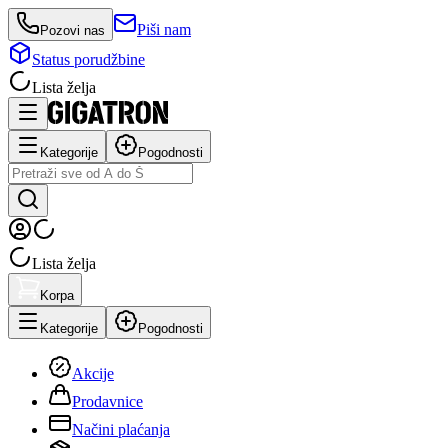
Piši nam
Pozovi nas
Status porudžbine
Lista želja
Kategorije
Pogodnosti
Lista želja
Korpa
Kategorije
Pogodnosti
Akcije
Prodavnice
Načini plaćanja