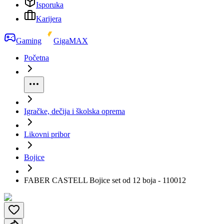
Isporuka
Karijera
Gaming
GigaMAX
Početna
Igračke, dečija i školska oprema
Likovni pribor
Bojice
FABER CASTELL Bojice set od 12 boja - 110012