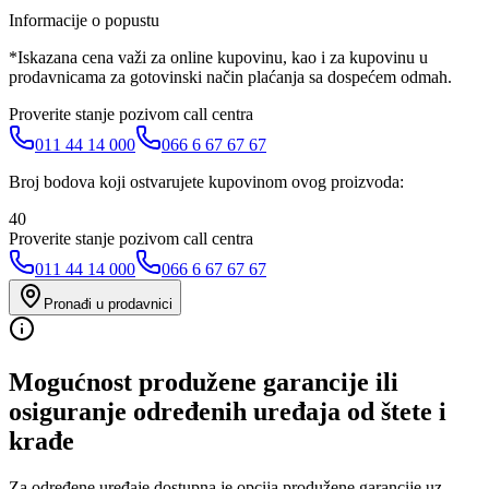
Informacije o popustu
*Iskazana cena važi za online kupovinu, kao i za kupovinu u
prodavnicama za gotovinski način plaćanja sa dospećem odmah.
Proverite stanje pozivom call centra
011 44 14 000
066 6 67 67 67
Broj bodova koji ostvarujete kupovinom ovog proizvoda:
40
Proverite stanje pozivom call centra
011 44 14 000
066 6 67 67 67
Pronađi u prodavnici
Mogućnost produžene garancije ili
osiguranje određenih uređaja od štete i
krađe
Za određene uređaje dostupna je opcija produžene garancije uz