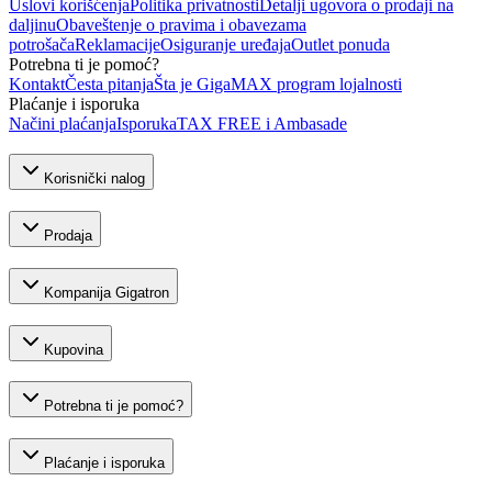
Uslovi korišćenja
Politika privatnosti
Detalji ugovora o prodaji na
daljinu
Obaveštenje o pravima i obavezama
potrošača
Reklamacije
Osiguranje uređaja
Outlet ponuda
Potrebna ti je pomoć?
Kontakt
Česta pitanja
Šta je GigaMAX program lojalnosti
Plaćanje i isporuka
Načini plaćanja
Isporuka
TAX FREE i Ambasade
Korisnički nalog
Prodaja
Kompanija Gigatron
Kupovina
Potrebna ti je pomoć?
Plaćanje i isporuka