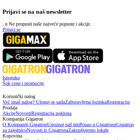
Prijavi se na naš newsletter
, n
N
e propusti naše najveće popuste i akcije.
Prijavi se
Isporuka
Šok cene i promocije
Korisnički nalog
Već imaš nalog? Uloguj se sada
Zaboravljena lozinka
Registracija
Prodaja
Akcije
Novosti
Registracija poklona
Kompanija Gigatron
O Kompaniji Gigatron
Upoznaj naš tim
Posao u Gigatronu
Gigatron
za zajednicu
Novosti iz Gigatrona
Zakupljujemo lokale
Kupovina