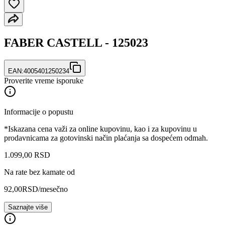
FABER CASTELL - 125023
EAN:
4005401250234
Proverite vreme isporuke
Informacije o popustu
*Iskazana cena važi za online kupovinu, kao i za kupovinu u
prodavnicama za gotovinski način plaćanja sa dospećem odmah.
1.099
,
00
RSD
Na rate bez kamate od
92,00
RSD
/mesečno
Saznajte više