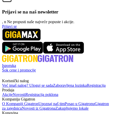
Prijavi se na naš newsletter
, n
N
e propusti naše najveće popuste i akcije.
Prijavi se
Isporuka
Šok cene i promocije
Korisnički nalog
Već imaš nalog? Uloguj se sada
Zaboravljena lozinka
Registracija
Prodaja
Akcije
Novosti
Registracija poklona
Kompanija Gigatron
O Kompaniji Gigatron
Upoznaj naš tim
Posao u Gigatronu
Gigatron
za zajednicu
Novosti iz Gigatrona
Zakupljujemo lokale
Kupovina