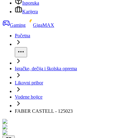
Isporuka
Karijera
Gaming
GigaMAX
Početna
Igračke, dečija i školska oprema
Likovni pribor
Vodene bojice
FABER CASTELL - 125023