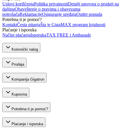
Uslovi korišćenja
Politika privatnosti
Detalji ugovora o prodaji na
daljinu
Obaveštenje o pravima i obavezama
potrošača
Reklamacije
Osiguranje uređaja
Outlet ponuda
Potrebna ti je pomoć?
Kontakt
Česta pitanja
Šta je GigaMAX program lojalnosti
Plaćanje i isporuka
Načini plaćanja
Isporuka
TAX FREE i Ambasade
Korisnički nalog
Prodaja
Kompanija Gigatron
Kupovina
Potrebna ti je pomoć?
Plaćanje i isporuka