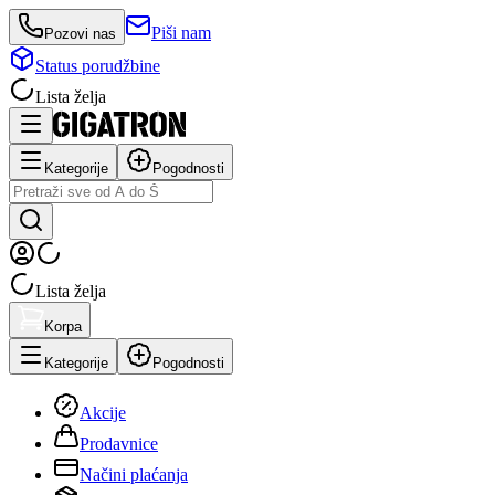
Piši nam
Pozovi nas
Status porudžbine
Lista želja
Kategorije
Pogodnosti
Lista želja
Korpa
Kategorije
Pogodnosti
Akcije
Prodavnice
Načini plaćanja