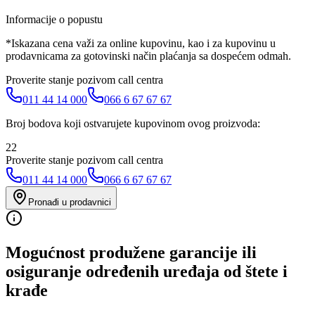
Informacije o popustu
*Iskazana cena važi za online kupovinu, kao i za kupovinu u
prodavnicama za gotovinski način plaćanja sa dospećem odmah.
Proverite stanje pozivom call centra
011 44 14 000
066 6 67 67 67
Broj bodova koji ostvarujete kupovinom ovog proizvoda:
22
Proverite stanje pozivom call centra
011 44 14 000
066 6 67 67 67
Pronađi u prodavnici
Mogućnost produžene garancije ili
osiguranje određenih uređaja od štete i
krađe