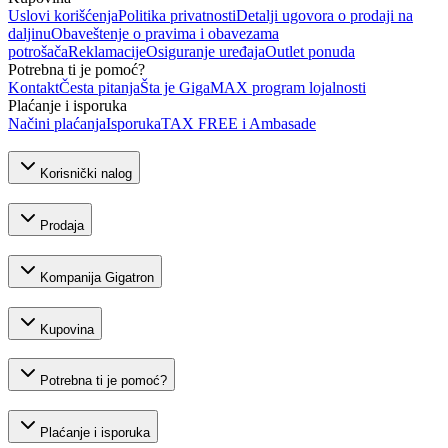
Uslovi korišćenja
Politika privatnosti
Detalji ugovora o prodaji na
daljinu
Obaveštenje o pravima i obavezama
potrošača
Reklamacije
Osiguranje uređaja
Outlet ponuda
Potrebna ti je pomoć?
Kontakt
Česta pitanja
Šta je GigaMAX program lojalnosti
Plaćanje i isporuka
Načini plaćanja
Isporuka
TAX FREE i Ambasade
Korisnički nalog
Prodaja
Kompanija Gigatron
Kupovina
Potrebna ti je pomoć?
Plaćanje i isporuka