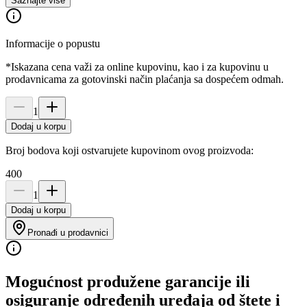
Saznajte više
Informacije o popustu
*Iskazana cena važi za online kupovinu, kao i za kupovinu u
prodavnicama za gotovinski način plaćanja sa dospećem odmah.
1
Dodaj u korpu
Broj bodova koji ostvarujete kupovinom ovog proizvoda:
400
1
Dodaj u korpu
Pronađi u prodavnici
Mogućnost produžene garancije ili
osiguranje određenih uređaja od štete i