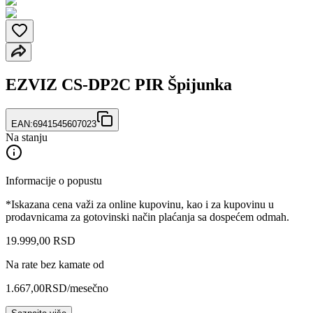
EZVIZ CS-DP2C PIR Špijunka
EAN:
6941545607023
Na stanju
Informacije o popustu
*Iskazana cena važi za online kupovinu, kao i za kupovinu u
prodavnicama za gotovinski način plaćanja sa dospećem odmah.
19.999
,
00
RSD
Na rate bez kamate od
1.667,00
RSD
/mesečno