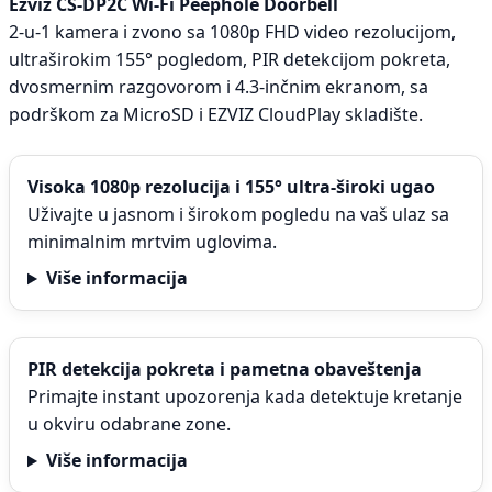
Ezviz CS-DP2C Wi-Fi Peephole Doorbell
2-u-1 kamera i zvono sa 1080p FHD video rezolucijom,
ultraširokim 155° pogledom, PIR detekcijom pokreta,
dvosmernim razgovorom i 4.3-inčnim ekranom, sa
podrškom za MicroSD i EZVIZ CloudPlay skladište.
Visoka 1080p rezolucija i 155° ultra-široki ugao
Uživajte u jasnom i širokom pogledu na vaš ulaz sa
minimalnim mrtvim uglovima.
Više informacija
PIR detekcija pokreta i pametna obaveštenja
Primajte instant upozorenja kada detektuje kretanje
u okviru odabrane zone.
Više informacija