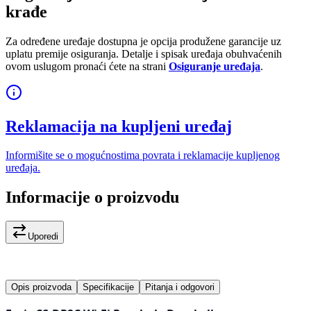
krađe
Za određene uređaje dostupna je opcija produžene garancije uz
uplatu premije osiguranja. Detalje i spisak uređaja obuhvaćenih
ovom uslugom pronaći ćete na strani
Osiguranje uređaja
.
Reklamacija na kupljeni uređaj
Informišite se o mogućnostima povrata i reklamacije kupljenog
uređaja.
Informacije o proizvodu
Uporedi
Opis proizvoda
Specifikacije
Pitanja i odgovori