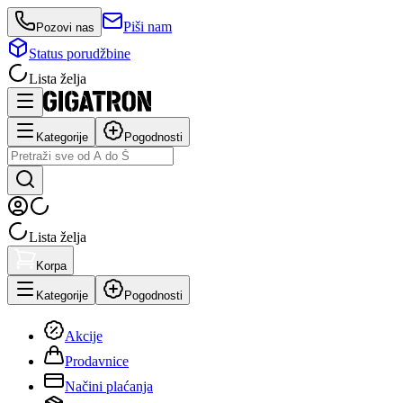
Piši nam
Pozovi nas
Status porudžbine
Lista želja
Kategorije
Pogodnosti
Lista želja
Korpa
Kategorije
Pogodnosti
Akcije
Prodavnice
Načini plaćanja