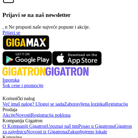
Prijavi se na naš newsletter
, n
N
e propusti naše najveće popuste i akcije.
Prijavi se
Isporuka
Šok cene i promocije
Korisnički nalog
Već imaš nalog? Uloguj se sada
Zaboravljena lozinka
Registracija
Prodaja
Akcije
Novosti
Registracija poklona
Kompanija Gigatron
O Kompaniji Gigatron
Upoznaj naš tim
Posao u Gigatronu
Gigatron
za zajednicu
Novosti iz Gigatrona
Zakupljujemo lokale
Kupovina