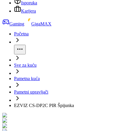
Isporuka
Karijera
Gaming
GigaMAX
Početna
Sve za kuću
Pametna kuća
Pametni upravljači
EZVIZ CS-DP2C PIR Špijunka