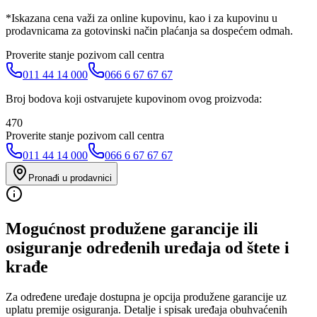
*Iskazana cena važi za online kupovinu, kao i za kupovinu u
prodavnicama za gotovinski način plaćanja sa dospećem odmah.
Proverite stanje pozivom call centra
011 44 14 000
066 6 67 67 67
Broj bodova koji ostvarujete kupovinom ovog proizvoda:
470
Proverite stanje pozivom call centra
011 44 14 000
066 6 67 67 67
Pronađi u prodavnici
Mogućnost produžene garancije ili
osiguranje određenih uređaja od štete i
krađe
Za određene uređaje dostupna je opcija produžene garancije uz
uplatu premije osiguranja. Detalje i spisak uređaja obuhvaćenih