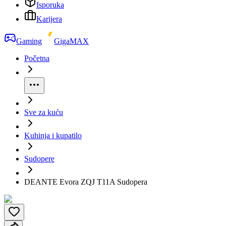
Isporuka
Karijera
Gaming
GigaMAX
Početna
Sve za kuću
Kuhinja i kupatilo
Sudopere
DEANTE Evora ZQJ T11A Sudopera