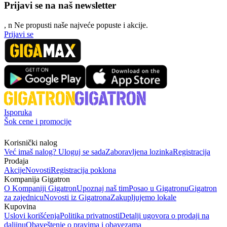
Prijavi se na naš newsletter
, n
N
e propusti naše najveće popuste i akcije.
Prijavi se
Isporuka
Šok cene i promocije
Korisnički nalog
Već imaš nalog? Uloguj se sada
Zaboravljena lozinka
Registracija
Prodaja
Akcije
Novosti
Registracija poklona
Kompanija Gigatron
O Kompaniji Gigatron
Upoznaj naš tim
Posao u Gigatronu
Gigatron
za zajednicu
Novosti iz Gigatrona
Zakupljujemo lokale
Kupovina
Uslovi korišćenja
Politika privatnosti
Detalji ugovora o prodaji na
daljinu
Obaveštenje o pravima i obavezama