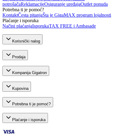
potrošača
Reklamacije
Osiguranje uređaja
Outlet ponuda
Potrebna ti je pomoć?
Kontakt
Česta pitanja
Šta je GigaMAX program lojalnosti
Plaćanje i isporuka
Načini plaćanja
Isporuka
TAX FREE i Ambasade
Korisnički nalog
Prodaja
Kompanija Gigatron
Kupovina
Potrebna ti je pomoć?
Plaćanje i isporuka