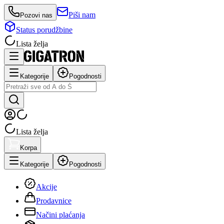
Piši nam
Pozovi nas
Status porudžbine
Lista želja
Kategorije
Pogodnosti
Lista želja
Korpa
Kategorije
Pogodnosti
Akcije
Prodavnice
Načini plaćanja