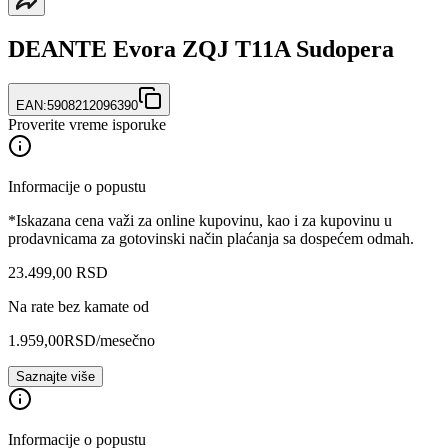
DEANTE Evora ZQJ T11A Sudopera
EAN:
5908212096390
Proverite vreme isporuke
Informacije o popustu
*Iskazana cena važi za online kupovinu, kao i za kupovinu u
prodavnicama za gotovinski način plaćanja sa dospećem odmah.
23.499
,
00
RSD
Na rate bez kamate od
1.959,00
RSD
/mesečno
Saznajte više
Informacije o popustu