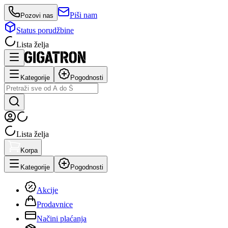
Piši nam
Pozovi nas
Status porudžbine
Lista želja
Kategorije
Pogodnosti
Lista želja
Korpa
Kategorije
Pogodnosti
Akcije
Prodavnice
Načini plaćanja