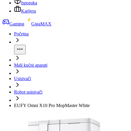
Isporuka
Karijera
Gaming
GigaMAX
Početna
Mali kućni aparati
Usisivači
Robot usisivači
EUFY Omni X10 Pro MopMaster White