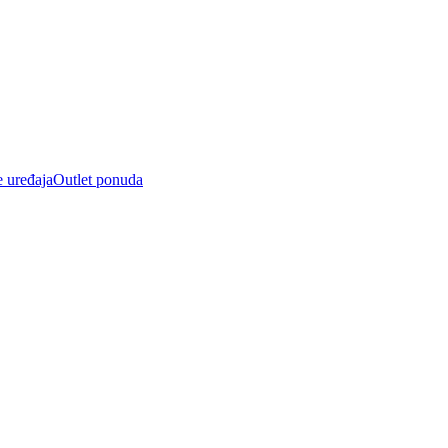
e uređaja
Outlet ponuda