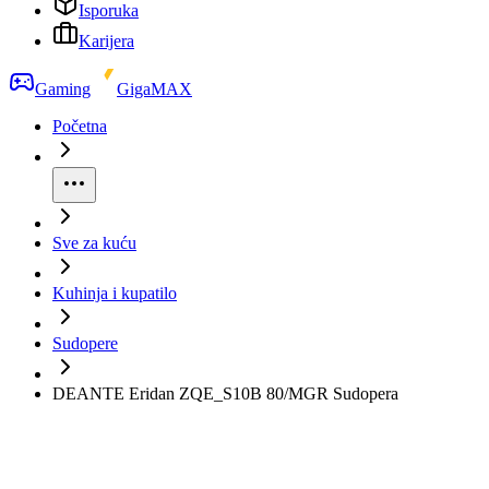
Isporuka
Karijera
Gaming
GigaMAX
Početna
Sve za kuću
Kuhinja i kupatilo
Sudopere
DEANTE Eridan ZQE_S10B 80/MGR Sudopera