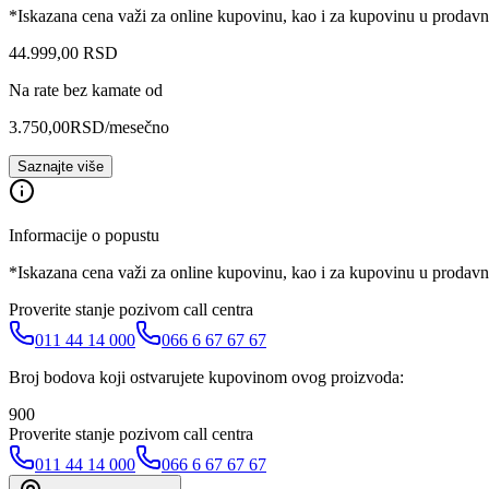
*Iskazana cena važi za online kupovinu, kao i za kupovinu u prodav
44.999
,
00
RSD
Na rate bez kamate od
3.750,00
RSD
/mesečno
Saznajte više
Informacije o popustu
*Iskazana cena važi za online kupovinu, kao i za kupovinu u prodav
Proverite stanje pozivom call centra
011 44 14 000
066 6 67 67 67
Broj bodova koji ostvarujete kupovinom ovog proizvoda:
900
Proverite stanje pozivom call centra
011 44 14 000
066 6 67 67 67