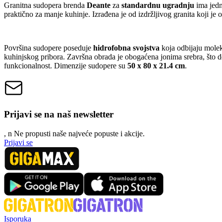
Granitna sudopera brenda
Deante
za
standardnu ugradnju
ima jedn
praktično za manje kuhinje. Izrađena je od izdržljivog granita koji je
Površina sudopere poseduje
hidrofobna svojstva
koja odbijaju molek
kuhinjskog pribora. Završna obrada je obogaćena jonima srebra, što 
funkcionalnost. Dimenzije sudopere su
50 x 80 x 21.4 cm
.
Prijavi se na naš newsletter
, n
N
e propusti naše najveće popuste i akcije.
Prijavi se
Isporuka