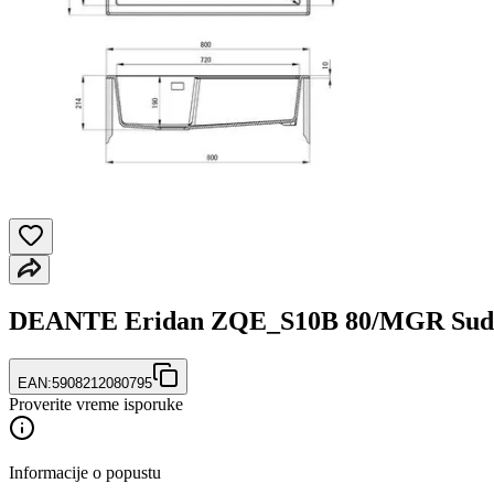
DEANTE Eridan ZQE_S10B 80/MGR Sud
EAN:
5908212080795
Proverite vreme isporuke
Informacije o popustu