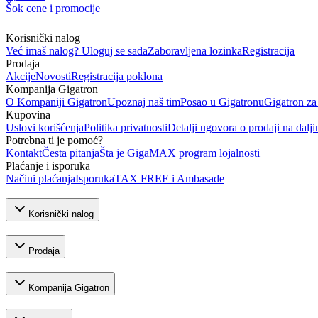
Šok cene i promocije
Korisnički nalog
Već imaš nalog? Uloguj se sada
Zaboravljena lozinka
Registracija
Prodaja
Akcije
Novosti
Registracija poklona
Kompanija Gigatron
O Kompaniji Gigatron
Upoznaj naš tim
Posao u Gigatronu
Gigatron za
Kupovina
Uslovi korišćenja
Politika privatnosti
Detalji ugovora o prodaji na dalji
Potrebna ti je pomoć?
Kontakt
Česta pitanja
Šta je GigaMAX program lojalnosti
Plaćanje i isporuka
Načini plaćanja
Isporuka
TAX FREE i Ambasade
Korisnički nalog
Prodaja
Kompanija Gigatron