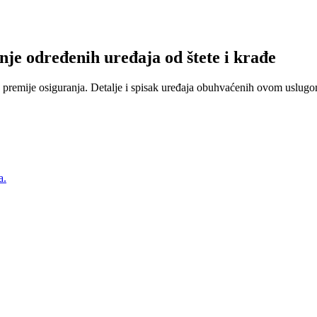
nje određenih uređaja od štete i krađe
 premije osiguranja. Detalje i spisak uređaja obuhvaćenih ovom uslugom
a.