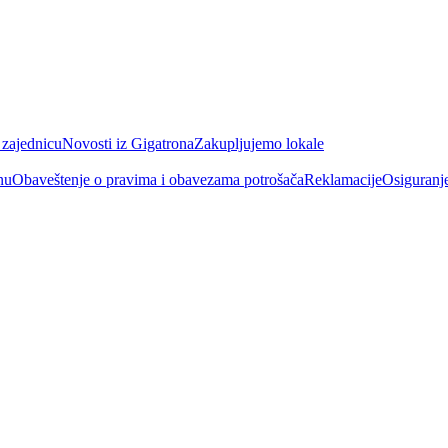
 zajednicu
Novosti iz Gigatrona
Zakupljujemo lokale
nu
Obaveštenje o pravima i obavezama potrošača
Reklamacije
Osiguranj