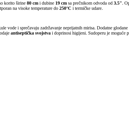
o korito širine
80 cm
i dubine
19 cm
sa prečnikom odvoda od
3.5"
. O
 otporan na visoke temperature do
250°C
i termičke udare.
ule vode i sprečavaju zadržavanje neprijatnih mirisa. Dodatne glodan
dodaje
antiseptička svojstva
i doprinosi higijeni. Sudoperu je moguće p