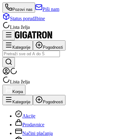
Piši nam
Pozovi nas
Status porudžbine
Lista želja
Kategorije
Pogodnosti
Lista želja
Korpa
Kategorije
Pogodnosti
Akcije
Prodavnice
Načini plaćanja