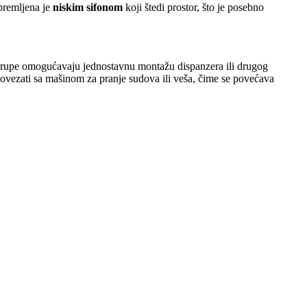
premljena je
niskim sifonom
koji štedi prostor, što je posebno
e rupe omogućavaju jednostavnu montažu dispanzera ili drugog
ovezati sa mašinom za pranje sudova ili veša, čime se povećava