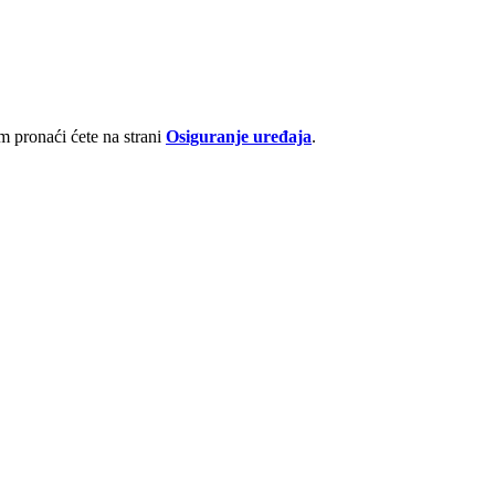
 pronaći ćete na strani
Osiguranje uređaja
.