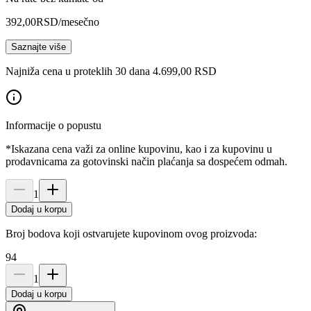
392,00
RSD
/mesečno
Saznajte više
Najniža cena u proteklih 30 dana 4.699,00 RSD
Informacije o popustu
*Iskazana cena važi za online kupovinu, kao i za kupovinu u
prodavnicama za gotovinski način plaćanja sa dospećem odmah.
1
Dodaj u korpu
Broj bodova koji ostvarujete kupovinom ovog proizvoda:
94
1
Dodaj u korpu