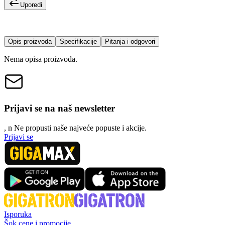
Uporedi
Opis proizvoda
Specifikacije
Pitanja i odgovori
Nema opisa proizvoda.
Prijavi se na naš newsletter
, n
N
e propusti naše najveće popuste i akcije.
Prijavi se
Isporuka
Šok cene i promocije