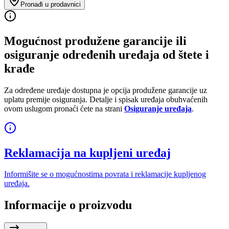
Pronađi u prodavnici
Mogućnost produžene garancije ili
osiguranje određenih uređaja od štete i
krađe
Za određene uređaje dostupna je opcija produžene garancije uz
uplatu premije osiguranja. Detalje i spisak uređaja obuhvaćenih
ovom uslugom pronaći ćete na strani
Osiguranje uređaja
.
Reklamacija na kupljeni uređaj
Informišite se o mogućnostima povrata i reklamacije kupljenog
uređaja.
Informacije o proizvodu