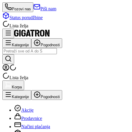
Piši nam
Pozovi nas
Status porudžbine
Lista želja
Kategorije
Pogodnosti
Lista želja
Korpa
Kategorije
Pogodnosti
Akcije
Prodavnice
Načini plaćanja