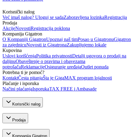
Korisnički nalog
Već imaš nalog? Uloguj se sada
Zaboravljena lozinka
Registracija
Prodaja
Akcije
Novosti
Registracija poklona
Kompanija Gigatron
O Kompaniji Gigatron
Upoznaj naš tim
Posao u Gigatronu
Gigatron
za zajednicu
Novosti iz Gigatrona
Zakupljujemo lokale
Kupovina
Uslovi korišćenja
Politika privatnosti
Detalji ugovora o prodaji na
daljinu
Obaveštenje o pravima i obavezama
potrošača
Reklamacije
Osiguranje uređaja
Outlet ponuda
Potrebna ti je pomoć?
Kontakt
Česta pitanja
Šta je GigaMAX program lojalnosti
Plaćanje i isporuka
Načini plaćanja
Isporuka
TAX FREE i Ambasade
Korisnički nalog
Prodaja
Kompanija Gigatron