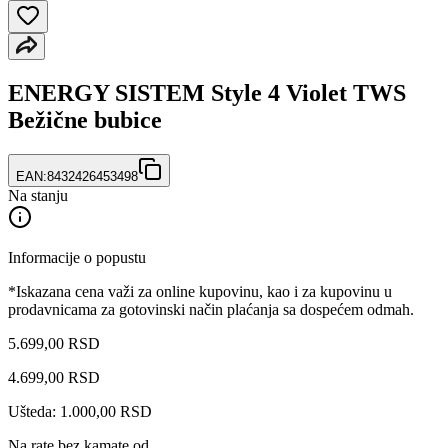
ENERGY SISTEM Style 4 Violet TWS
Bežične bubice
EAN:
8432426453498
Na stanju
Informacije o popustu
*Iskazana cena važi za online kupovinu, kao i za kupovinu u
prodavnicama za gotovinski način plaćanja sa dospećem odmah.
5.699,00 RSD
4.699
,
00
RSD
Ušteda: 1.000,00 RSD
Na rate bez kamate od