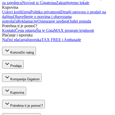
za zajednicu
Novosti iz Gigatrona
Zakupljujemo lokale
Kupovina
Uslovi korišćenja
Politika privatnosti
Detalji ugovora o prodaji na
daljinu
Obaveštenje o pravima i obavezama
potrošača
Reklamacije
Osiguranje uređaja
Outlet ponuda
Potrebna ti je pomoć?
Kontakt
Česta pitanja
Šta je GigaMAX program lojalnosti
Plaćanje i isporuka
Načini plaćanja
Isporuka
TAX FREE i Ambasade
Korisnički nalog
Prodaja
Kompanija Gigatron
Kupovina
Potrebna ti je pomoć?