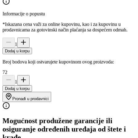
Informacije o popustu
*Iskazana cena važi za online kupovinu, kao i za kupovinu u
prodavnicama za gotovinski način plaćanja sa dospećem odmah.
1
Dodaj u korpu
Broj bodova koji ostvarujete kupovinom ovog proizvoda:
72
1
Dodaj u korpu
Pronađi u prodavnici
Mogućnost produžene garancije ili
osiguranje određenih uređaja od štete i
krađe