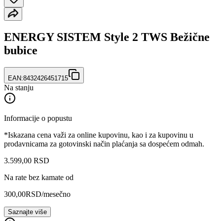
ENERGY SISTEM Style 2 TWS Bežične
bubice
EAN:
8432426451715
Na stanju
Informacije o popustu
*Iskazana cena važi za online kupovinu, kao i za kupovinu u
prodavnicama za gotovinski način plaćanja sa dospećem odmah.
3.599
,
00
RSD
Na rate bez kamate od
300,00
RSD
/mesečno
Saznajte više