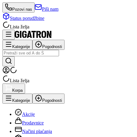
Piši nam
Pozovi nas
Status porudžbine
Lista želja
Kategorije
Pogodnosti
Lista želja
Korpa
Kategorije
Pogodnosti
Akcije
Prodavnice
Načini plaćanja