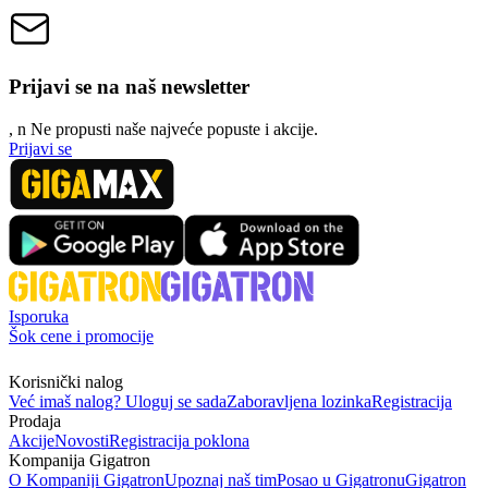
Prijavi se na naš newsletter
, n
N
e propusti naše najveće popuste i akcije.
Prijavi se
Isporuka
Šok cene i promocije
Korisnički nalog
Već imaš nalog? Uloguj se sada
Zaboravljena lozinka
Registracija
Prodaja
Akcije
Novosti
Registracija poklona
Kompanija Gigatron
O Kompaniji Gigatron
Upoznaj naš tim
Posao u Gigatronu
Gigatron