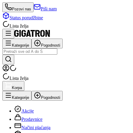
Piši nam
Pozovi nas
Status porudžbine
Lista želja
Kategorije
Pogodnosti
Lista želja
Korpa
Kategorije
Pogodnosti
Akcije
Prodavnice
Načini plaćanja