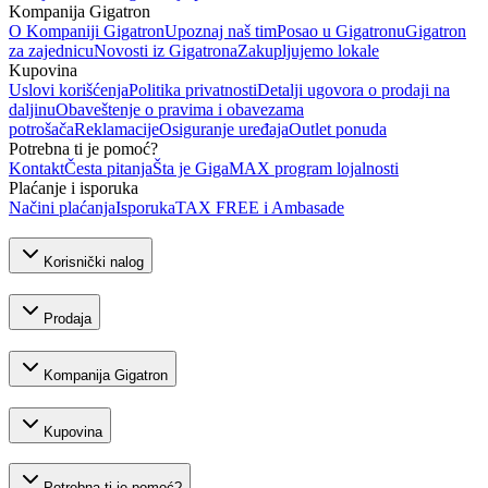
Kompanija Gigatron
O Kompaniji Gigatron
Upoznaj naš tim
Posao u Gigatronu
Gigatron
za zajednicu
Novosti iz Gigatrona
Zakupljujemo lokale
Kupovina
Uslovi korišćenja
Politika privatnosti
Detalji ugovora o prodaji na
daljinu
Obaveštenje o pravima i obavezama
potrošača
Reklamacije
Osiguranje uređaja
Outlet ponuda
Potrebna ti je pomoć?
Kontakt
Česta pitanja
Šta je GigaMAX program lojalnosti
Plaćanje i isporuka
Načini plaćanja
Isporuka
TAX FREE i Ambasade
Korisnički nalog
Prodaja
Kompanija Gigatron
Kupovina
Potrebna ti je pomoć?