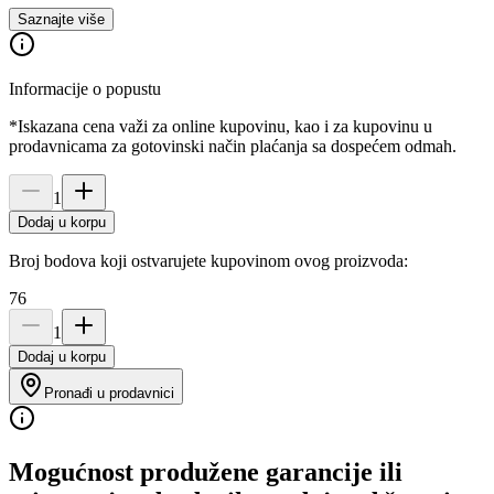
Saznajte više
Informacije o popustu
*Iskazana cena važi za online kupovinu, kao i za kupovinu u
prodavnicama za gotovinski način plaćanja sa dospećem odmah.
1
Dodaj u korpu
Broj bodova koji ostvarujete kupovinom ovog proizvoda:
76
1
Dodaj u korpu
Pronađi u prodavnici
Mogućnost produžene garancije ili