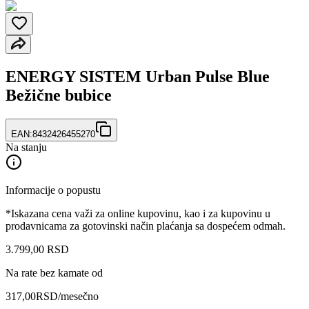
ENERGY SISTEM Urban Pulse Blue
Bežične bubice
EAN:
8432426455270
Na stanju
Informacije o popustu
*Iskazana cena važi za online kupovinu, kao i za kupovinu u
prodavnicama za gotovinski način plaćanja sa dospećem odmah.
3.799
,
00
RSD
Na rate bez kamate od
317,00
RSD
/mesečno