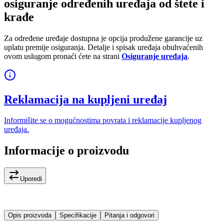
osiguranje određenih uređaja od štete i
krađe
Za određene uređaje dostupna je opcija produžene garancije uz
uplatu premije osiguranja. Detalje i spisak uređaja obuhvaćenih
ovom uslugom pronaći ćete na strani
Osiguranje uređaja
.
Reklamacija na kupljeni uređaj
Informišite se o mogućnostima povrata i reklamacije kupljenog
uređaja.
Informacije o proizvodu
Uporedi
Opis proizvoda
Specifikacije
Pitanja i odgovori