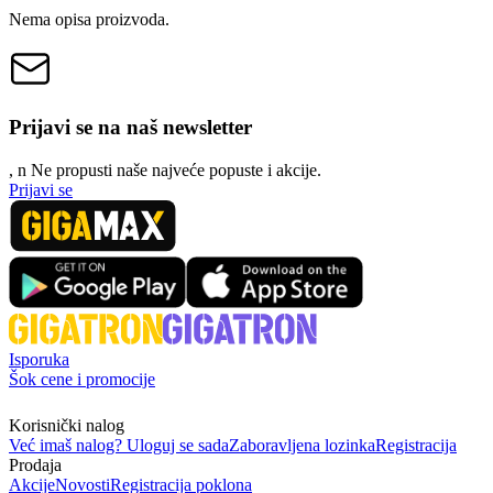
Nema opisa proizvoda.
Prijavi se na naš newsletter
, n
N
e propusti naše najveće popuste i akcije.
Prijavi se
Isporuka
Šok cene i promocije
Korisnički nalog
Već imaš nalog? Uloguj se sada
Zaboravljena lozinka
Registracija
Prodaja
Akcije
Novosti
Registracija poklona