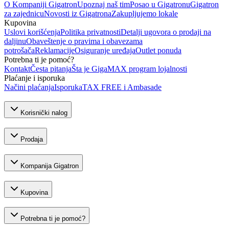
O Kompaniji Gigatron
Upoznaj naš tim
Posao u Gigatronu
Gigatron
za zajednicu
Novosti iz Gigatrona
Zakupljujemo lokale
Kupovina
Uslovi korišćenja
Politika privatnosti
Detalji ugovora o prodaji na
daljinu
Obaveštenje o pravima i obavezama
potrošača
Reklamacije
Osiguranje uređaja
Outlet ponuda
Potrebna ti je pomoć?
Kontakt
Česta pitanja
Šta je GigaMAX program lojalnosti
Plaćanje i isporuka
Načini plaćanja
Isporuka
TAX FREE i Ambasade
Korisnički nalog
Prodaja
Kompanija Gigatron
Kupovina
Potrebna ti je pomoć?