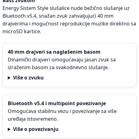
Bass zvukom
Energy Sistem Style slušalice nude bežično slušanje uz
Bluetooth v5.4, snažan zvuk zahvaljujući 40 mm
drajverima i mogućnost reprodukcije muzike direktno sa
microSD kartice.
40 mm drajveri sa naglašenim basom
Dinamički drajveri omogućavaju jasan zvuk sa
izraženim basom za svakodnevno slušanje.
Više o zvuku
Bluetooth v5.4 i multipoint povezivanje
Omogućava stabilnu vezu i povezivanje sa više
uređaja istovremeno.
Više o povezivanju