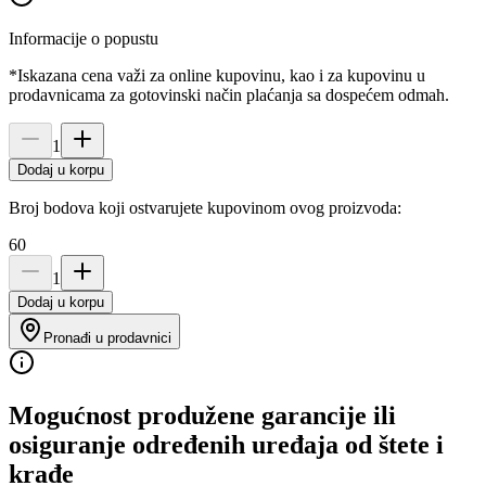
Informacije o popustu
*Iskazana cena važi za online kupovinu, kao i za kupovinu u
prodavnicama za gotovinski način plaćanja sa dospećem odmah.
1
Dodaj u korpu
Broj bodova koji ostvarujete kupovinom ovog proizvoda:
60
1
Dodaj u korpu
Pronađi u prodavnici
Mogućnost produžene garancije ili
osiguranje određenih uređaja od štete i
krađe