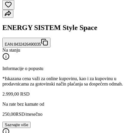
ENERGY SISTEM Style Space
EAN:
8432426490035
Na stanju
Informacije o popustu
*Iskazana cena važi za online kupovinu, kao i za kupovinu u
prodavnicama za gotovinski način plaćanja sa dospećem odmah.
2.999
,
00
RSD
Na rate bez kamate od
250,00
RSD
/mesečno
Saznajte više