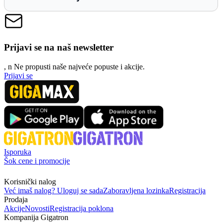
Prijavi se na naš newsletter
, n
N
e propusti naše najveće popuste i akcije.
Prijavi se
Isporuka
Šok cene i promocije
Korisnički nalog
Već imaš nalog? Uloguj se sada
Zaboravljena lozinka
Registracija
Prodaja
Akcije
Novosti
Registracija poklona
Kompanija Gigatron