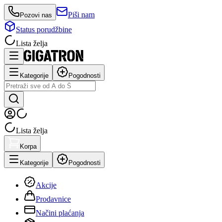
Piši nam
Pozovi nas
Status porudžbine
Lista želja
Kategorije
Pogodnosti
Lista želja
Korpa
Kategorije
Pogodnosti
Akcije
Prodavnice
Načini plaćanja