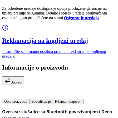
Za određene uređaje dostupna je opcija produžene garancije uz
uplatu premije osiguranja. Detalje i spisak uređaja obuhvaćenih
ovom uslugom pronaći ćete na strani
Osiguranje uređaja
.
Reklamacija na kupljeni uređaj
Informišite se o mogućnostima povrata i reklamacije kupljenog
uređaja.
Informacije o proizvodu
Uporedi
Opis proizvoda
Specifikacije
Pitanja i odgovori
Over-ear slušalice sa Bluetooth povezivanjem i Deep