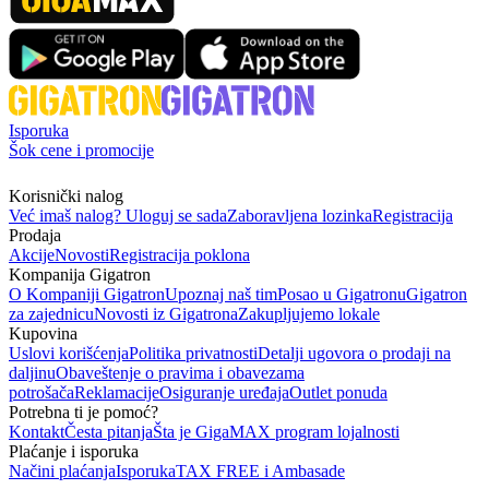
Isporuka
Šok cene i promocije
Korisnički nalog
Već imaš nalog? Uloguj se sada
Zaboravljena lozinka
Registracija
Prodaja
Akcije
Novosti
Registracija poklona
Kompanija Gigatron
O Kompaniji Gigatron
Upoznaj naš tim
Posao u Gigatronu
Gigatron
za zajednicu
Novosti iz Gigatrona
Zakupljujemo lokale
Kupovina
Uslovi korišćenja
Politika privatnosti
Detalji ugovora o prodaji na
daljinu
Obaveštenje o pravima i obavezama
potrošača
Reklamacije
Osiguranje uređaja
Outlet ponuda
Potrebna ti je pomoć?
Kontakt
Česta pitanja
Šta je GigaMAX program lojalnosti
Plaćanje i isporuka
Načini plaćanja
Isporuka
TAX FREE i Ambasade