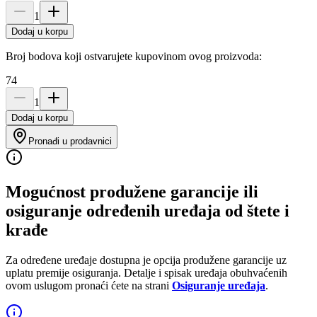
1
Dodaj u korpu
Broj bodova koji ostvarujete kupovinom ovog proizvoda:
74
1
Dodaj u korpu
Pronađi u prodavnici
Mogućnost produžene garancije ili
osiguranje određenih uređaja od štete i
krađe
Za određene uređaje dostupna je opcija produžene garancije uz
uplatu premije osiguranja. Detalje i spisak uređaja obuhvaćenih
ovom uslugom pronaći ćete na strani
Osiguranje uređaja
.