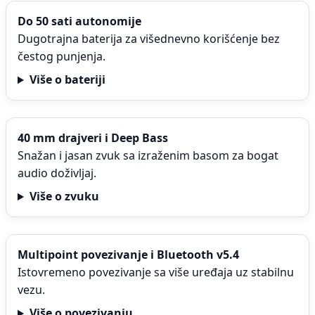
Do 50 sati autonomije
Dugotrajna baterija za višednevno korišćenje bez
čestog punjenja.
Više o bateriji
40 mm drajveri i Deep Bass
Snažan i jasan zvuk sa izraženim basom za bogat
audio doživljaj.
Više o zvuku
Multipoint povezivanje i Bluetooth v5.4
Istovremeno povezivanje sa više uređaja uz stabilnu
vezu.
Više o povezivanju