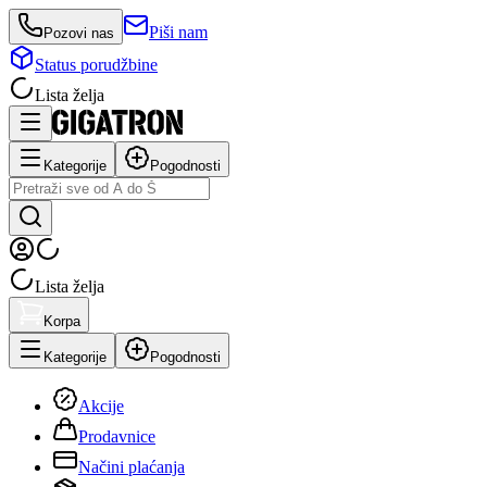
Piši nam
Pozovi nas
Status porudžbine
Lista želja
Kategorije
Pogodnosti
Lista želja
Korpa
Kategorije
Pogodnosti
Akcije
Prodavnice
Načini plaćanja