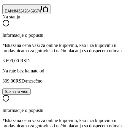
EAN:
8432426459674
Na stanju
Informacije o popustu
*Iskazana cena važi za online kupovinu, kao i za kupovinu u
prodavnicama za gotovinski način plaćanja sa dospećem odmah.
3.699
,
00
RSD
Na rate bez kamate od
309,00
RSD
/mesečno
Saznajte više
Informacije o popustu
*Iskazana cena važi za online kupovinu, kao i za kupovinu u
prodavnicama za gotovinski način plaćanja sa dospećem odmah.