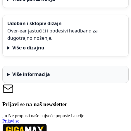
Udoban i sklopiv dizajn
Over-ear jastučići i podesivi headband za
dugotrajno nošenje.
Više o dizajnu
Više informacija
Prijavi se na naš newsletter
, n
N
e propusti naše najveće popuste i akcije.
Prijavi se