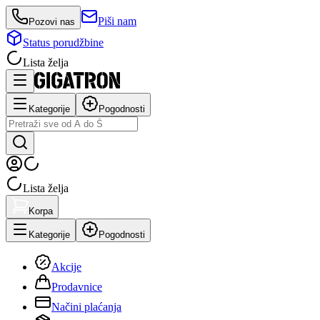
Piši nam
Pozovi nas
Status porudžbine
Lista želja
Kategorije
Pogodnosti
Lista želja
Korpa
Kategorije
Pogodnosti
Akcije
Prodavnice
Načini plaćanja