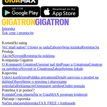
Isporuka
Šok cene i promocije
Korisnički nalog
Već imaš nalog? Uloguj se sada
Zaboravljena lozinka
Registracija
Prodaja
Akcije
Novosti
Registracija poklona
Kompanija Gigatron
O Kompaniji Gigatron
Upoznaj naš tim
Posao u Gigatronu
Gigatron
za zajednicu
Novosti iz Gigatrona
Zakupljujemo lokale
Kupovina
Uslovi korišćenja
Politika privatnosti
Detalji ugovora o prodaji na
daljinu
Obaveštenje o pravima i obavezama
potrošača
Reklamacije
Osiguranje uređaja
Outlet ponuda
Potrebna ti je pomoć?
Kontakt
Česta pitanja
Šta je GigaMAX program lojalnosti
Plaćanje i isporuka
Načini plaćanja
Isporuka
TAX FREE i Ambasade