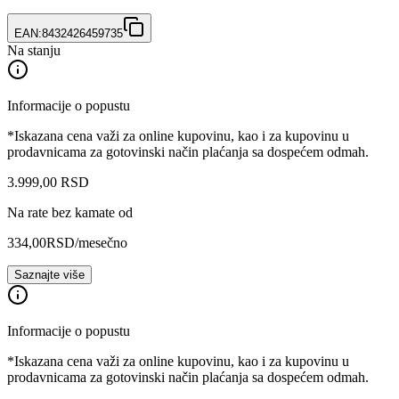
EAN:
8432426459735
Na stanju
Informacije o popustu
*Iskazana cena važi za online kupovinu, kao i za kupovinu u
prodavnicama za gotovinski način plaćanja sa dospećem odmah.
3.999
,
00
RSD
Na rate bez kamate od
334,00
RSD
/mesečno
Saznajte više
Informacije o popustu
*Iskazana cena važi za online kupovinu, kao i za kupovinu u
prodavnicama za gotovinski način plaćanja sa dospećem odmah.