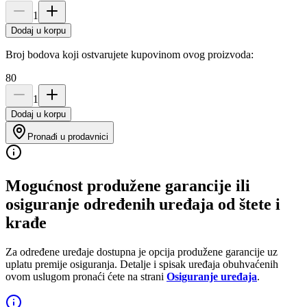
1
Dodaj u korpu
Broj bodova koji ostvarujete kupovinom ovog proizvoda:
80
1
Dodaj u korpu
Pronađi u prodavnici
Mogućnost produžene garancije ili
osiguranje određenih uređaja od štete i
krađe
Za određene uređaje dostupna je opcija produžene garancije uz
uplatu premije osiguranja. Detalje i spisak uređaja obuhvaćenih
ovom uslugom pronaći ćete na strani
Osiguranje uređaja
.