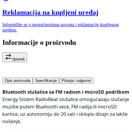
Reklamacija na kupljeni uređaj
Informišite se o mogućnostima povrata i reklamacije kupljenog
uređaja.
Informacije o proizvodu
Uporedi
Opis proizvoda
Specifikacije
Pitanja i odgovori
Bluetooth slušalice sa FM radiom i microSD podrškom
Energy Sistem RadioBeat slušalice omogućavaju slušanje
muzike putem Bluetooth veze, FM radija ili microSD
kartice, uz autonomiju do 20 sati i sklopiv dizajn za lakše
nošenje.