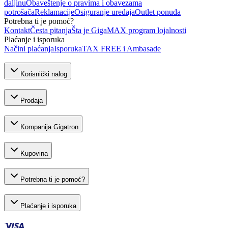
daljinu
Obaveštenje o pravima i obavezama
potrošača
Reklamacije
Osiguranje uređaja
Outlet ponuda
Potrebna ti je pomoć?
Kontakt
Česta pitanja
Šta je GigaMAX program lojalnosti
Plaćanje i isporuka
Načini plaćanja
Isporuka
TAX FREE i Ambasade
Korisnički nalog
Prodaja
Kompanija Gigatron
Kupovina
Potrebna ti je pomoć?
Plaćanje i isporuka