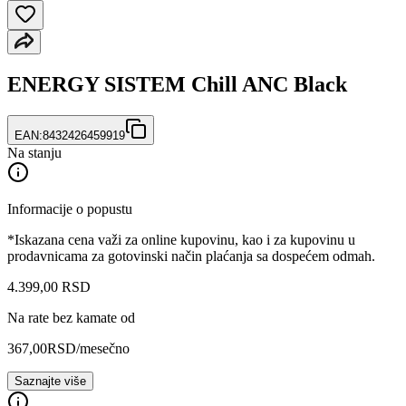
ENERGY SISTEM Chill ANC Black
EAN:
8432426459919
Na stanju
Informacije o popustu
*Iskazana cena važi za online kupovinu, kao i za kupovinu u
prodavnicama za gotovinski način plaćanja sa dospećem odmah.
4.399
,
00
RSD
Na rate bez kamate od
367,00
RSD
/mesečno
Saznajte više