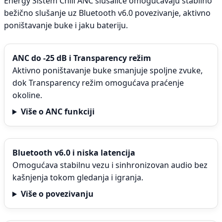
Energy Sistem Chill ANC slušalice omogućavaju stabilno
bežično slušanje uz Bluetooth v6.0 povezivanje, aktivno
poništavanje buke i jaku bateriju.
ANC do -25 dB i Transparency režim
Aktivno poništavanje buke smanjuje spoljne zvuke,
dok Transparency režim omogućava praćenje
okoline.
Više o ANC funkciji
Bluetooth v6.0 i niska latencija
Omogućava stabilnu vezu i sinhronizovan audio bez
kašnjenja tokom gledanja i igranja.
Više o povezivanju