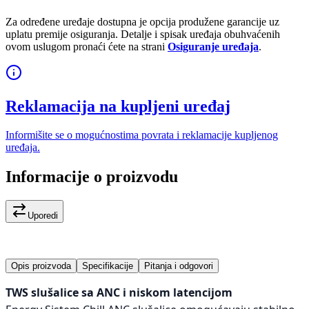
Za određene uređaje dostupna je opcija produžene garancije uz
uplatu premije osiguranja. Detalje i spisak uređaja obuhvaćenih
ovom uslugom pronaći ćete na strani
Osiguranje uređaja
.
Reklamacija na kupljeni uređaj
Informišite se o mogućnostima povrata i reklamacije kupljenog
uređaja.
Informacije o proizvodu
Uporedi
Opis proizvoda
Specifikacije
Pitanja i odgovori
TWS slušalice sa ANC i niskom latencijom