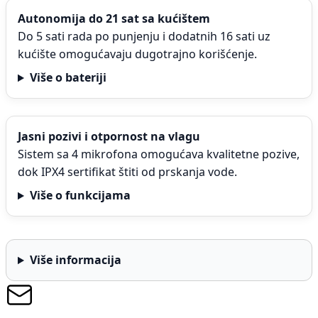
Autonomija do 21 sat sa kućištem
Do 5 sati rada po punjenju i dodatnih 16 sati uz
kućište omogućavaju dugotrajno korišćenje.
Više o bateriji
Jasni pozivi i otpornost na vlagu
Sistem sa 4 mikrofona omogućava kvalitetne pozive,
dok IPX4 sertifikat štiti od prskanja vode.
Više o funkcijama
Više informacija