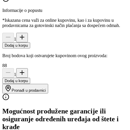
Informacije o popustu
*Iskazana cena važi za online kupovinu, kao i za kupovinu u
prodavnicama za gotovinski način plaćanja sa dospećem odmah.
1
Dodaj u korpu
Broj bodova koji ostvarujete kupovinom ovog proizvoda:
88
1
Dodaj u korpu
Pronađi u prodavnici
Mogućnost produžene garancije ili
osiguranje određenih uređaja od štete i
krađe