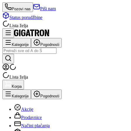
Piši nam
Pozovi nas
Status porudžbine
Lista želja
Kategorije
Pogodnosti
Lista želja
Korpa
Kategorije
Pogodnosti
Akcije
Prodavnice
Načini plaćanja