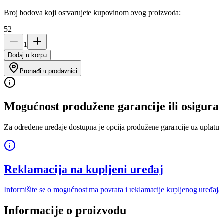
Broj bodova koji ostvarujete kupovinom ovog proizvoda:
52
1
Dodaj u korpu
Pronađi u prodavnici
Mogućnost produžene garancije ili osigura
Za određene uređaje dostupna je opcija produžene garancije uz uplatu
Reklamacija na kupljeni uređaj
Informišite se o mogućnostima povrata i reklamacije kupljenog uređaj
Informacije o proizvodu