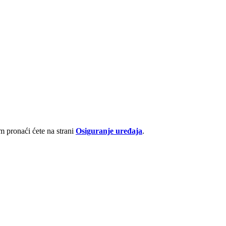
 pronaći ćete na strani
Osiguranje uređaja
.