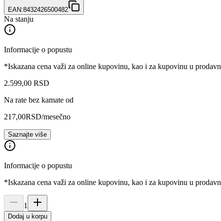
EAN:
8432426500482
Na stanju
Informacije o popustu
*Iskazana cena važi za online kupovinu, kao i za kupovinu u prodav
2.599
,
00
RSD
Na rate bez kamate od
217,00
RSD
/mesečno
Saznajte više
Informacije o popustu
*Iskazana cena važi za online kupovinu, kao i za kupovinu u prodav
1
Dodaj u korpu