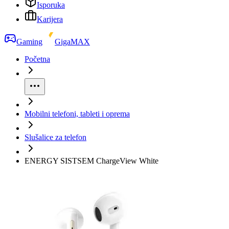
Isporuka
Karijera
Gaming
GigaMAX
Početna
Mobilni telefoni, tableti i oprema
Slušalice za telefon
ENERGY SISTSEM ChargeView White