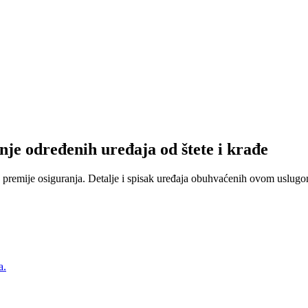
nje određenih uređaja od štete i krađe
 premije osiguranja. Detalje i spisak uređaja obuhvaćenih ovom uslugom
a.