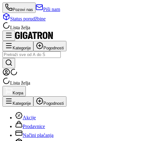
Piši nam
Pozovi nas
Status porudžbine
Lista želja
Kategorije
Pogodnosti
Lista želja
Korpa
Kategorije
Pogodnosti
Akcije
Prodavnice
Načini plaćanja