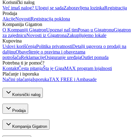
Korisnički nalog
Već imaš nalog? Uloguj se sada
Zaboravljena lozinka
Registracija
Prodaja
Akcije
Novosti
Registracija poklona
Kompanija Gigatron
O Kompaniji Gigatron
Upoznaj naš tim
Posao u Gigatronu
Gigatron
za zajednicu
Novosti iz Gigatrona
Zakupljujemo lokale
Kupovina
Uslovi korišćenja
Politika privatnosti
Detalji ugovora o prodaji na
daljinu
Obaveštenje o pravima i obavezama
potrošača
Reklamacije
Osiguranje uređaja
Outlet ponuda
Potrebna ti je pomoć?
Kontakt
Česta pitanja
Šta je GigaMAX program lojalnosti
Plaćanje i isporuka
Načini plaćanja
Isporuka
TAX FREE i Ambasade
Korisnički nalog
Prodaja
Kompanija Gigatron