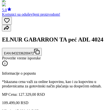
5.0
Korisnici su oduševljeni proizvodom!
ELNUR GABARRON TA peć ADL 4024
EAN:
8432336200472
Proverite vreme isporuke
Informacije o popustu
*Iskazana cena važi za online kupovinu, kao i za kupovinu u
prodavnicama za gotovinski način plaćanja sa dospećem odmah.
MP Cena: 127.329,00 RSD
109.499
,
00
RSD