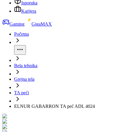
Isporuka
Karijera
Gaming
GigaMAX
Početna
Bela tehnika
Grejna tela
TA peći
ELNUR GABARRON TA peć ADL 4024