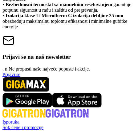
•
Bezbednosni termostat sa manuelnim resetovanjem
garantuje
potpunu sigurnost u radu i zaštitu od pregrevanja.
•
Izolacija klase I
i
Microtherm G izolacija debljine 25 mm
obezbeđuju maksimalnu toplotnu efikasnost i minimalne gubitke
energije.
Prijavi se na naš newsletter
, n
N
e propusti naše najveće popuste i akcije.
Prijavi se
Isporuka
Šok cene i promocije