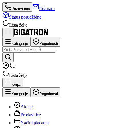
Piši nam
Pozovi nas
Status porudžbine
Lista želja
Kategorije
Pogodnosti
Lista želja
Korpa
Kategorije
Pogodnosti
Akcije
Prodavnice
Načini plaćanja