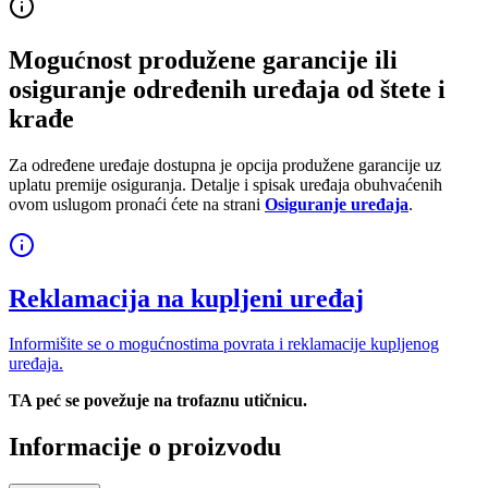
Mogućnost produžene garancije ili
osiguranje određenih uređaja od štete i
krađe
Za određene uređaje dostupna je opcija produžene garancije uz
uplatu premije osiguranja. Detalje i spisak uređaja obuhvaćenih
ovom uslugom pronaći ćete na strani
Osiguranje uređaja
.
Reklamacija na kupljeni uređaj
Informišite se o mogućnostima povrata i reklamacije kupljenog
uređaja.
TA peć se povežuje na trofaznu utičnicu.
Informacije o proizvodu