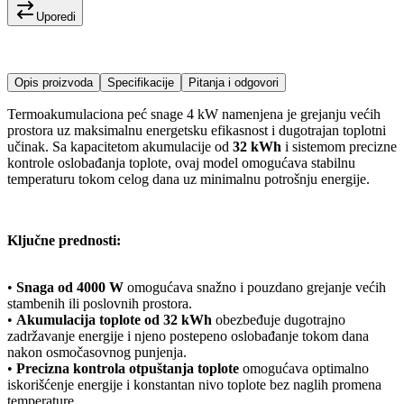
Uporedi
Opis proizvoda
Specifikacije
Pitanja i odgovori
Termoakumulaciona peć snage 4 kW namenjena je grejanju većih
prostora uz maksimalnu energetsku efikasnost i dugotrajan toplotni
učinak. Sa kapacitetom akumulacije od
32 kWh
i sistemom precizne
kontrole oslobađanja toplote, ovaj model omogućava stabilnu
temperaturu tokom celog dana uz minimalnu potrošnju energije.
Ključne prednosti:
•
Snaga od 4000 W
omogućava snažno i pouzdano grejanje većih
stambenih ili poslovnih prostora.
•
Akumulacija toplote od 32 kWh
obezbeđuje dugotrajno
zadržavanje energije i njeno postepeno oslobađanje tokom dana
nakon osmočasovnog punjenja.
•
Precizna kontrola otpuštanja toplote
omogućava optimalno
iskorišćenje energije i konstantan nivo toplote bez naglih promena
temperature.