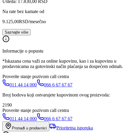
Ušteda: 17.830,00 RSD
Na rate bez kamate od
9.125,00
RSD
/mesečno
Saznajte više
Informacije o popustu
*Iskazana cena važi za online kupovinu, kao i za kupovinu u
prodavnicama za gotovinski način plaćanja sa dospećem odmah.
Proverite stanje pozivom call centra
011 44 14 000
066 6 67 67 67
Broj bodova koji ostvarujete kupovinom ovog proizvoda:
2190
Proverite stanje pozivom call centra
011 44 14 000
066 6 67 67 67
Prioritetna isporuka
Pronađi u prodavnici