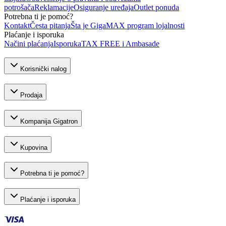
potrošača
Reklamacije
Osiguranje uređaja
Outlet ponuda
Potrebna ti je pomoć?
Kontakt
Česta pitanja
Šta je GigaMAX program lojalnosti
Plaćanje i isporuka
Načini plaćanja
Isporuka
TAX FREE i Ambasade
Korisnički nalog
Prodaja
Kompanija Gigatron
Kupovina
Potrebna ti je pomoć?
Plaćanje i isporuka