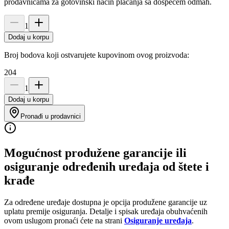
prodavnicama za gotovinski način plaćanja sa dospećem odmah.
1
Dodaj u korpu
Broj bodova koji ostvarujete kupovinom ovog proizvoda:
204
1
Dodaj u korpu
Pronađi u prodavnici
Mogućnost produžene garancije ili
osiguranje određenih uređaja od štete i
krađe
Za određene uređaje dostupna je opcija produžene garancije uz
uplatu premije osiguranja. Detalje i spisak uređaja obuhvaćenih
ovom uslugom pronaći ćete na strani
Osiguranje uređaja
.