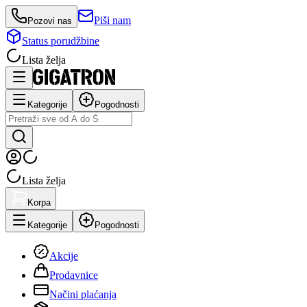
Piši nam
Pozovi nas
Status porudžbine
Lista želja
Kategorije
Pogodnosti
Lista želja
Korpa
Kategorije
Pogodnosti
Akcije
Prodavnice
Načini plaćanja