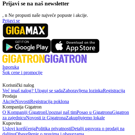
Prijavi se na naš newsletter
, n
N
e propusti naše najveće popuste i akcije.
Prijavi se
Isporuka
Šok cene i promocije
Korisnički nalog
Već imaš nalog? Uloguj se sada
Zaboravljena lozinka
Registracija
Prodaja
Akcije
Novosti
Registracija poklona
Kompanija Gigatron
O Kompaniji Gigatron
Upoznaj naš tim
Posao u Gigatronu
Gigatron
za zajednicu
Novosti iz Gigatrona
Zakupljujemo lokale
Kupovina
Uslovi korišćenja
Politika privatnosti
Detalji ugovora o prodaji na
daljinu
Obaveštenje o pravima i obavezama