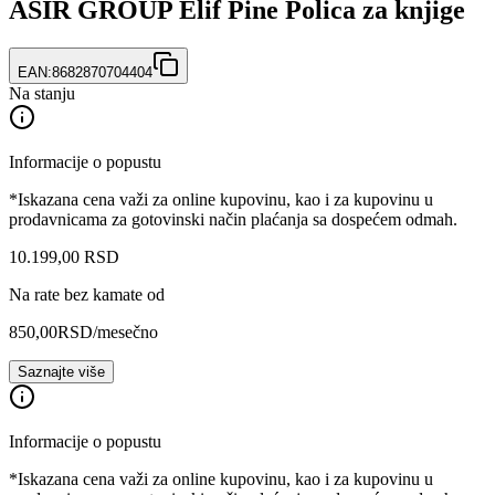
ASIR GROUP Elif Pine Polica za knjige
EAN:
8682870704404
Na stanju
Informacije o popustu
*Iskazana cena važi za online kupovinu, kao i za kupovinu u
prodavnicama za gotovinski način plaćanja sa dospećem odmah.
10.199
,
00
RSD
Na rate bez kamate od
850,00
RSD
/mesečno
Saznajte više
Informacije o popustu
*Iskazana cena važi za online kupovinu, kao i za kupovinu u