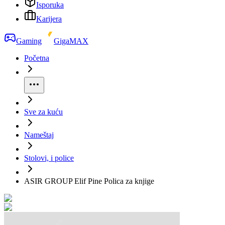
Isporuka
Karijera
Gaming
GigaMAX
Početna
Sve za kuću
Nameštaj
Stolovi, i police
ASIR GROUP Elif Pine Polica za knjige