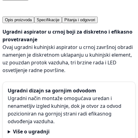
Opis proizvoda
Specifikacije
Pitanja i odgovori
Ugradni aspirator u crnoj boji za diskretno i efikasno
provetravanje
Ovaj ugradni kuhinjski aspirator u crnoj završnoj obradi
namenjen je diskretnom uklapanju u kuhinjski element,
uz pouzdan protok vazduha, tri brzine rada i LED
osvetljenje radne površine.
Ugradni dizajn sa gornjim odvodom
Ugradni način montaže omogućava uredan i
nenametljiv izgled kuhinje, dok je otvor za odvod
pozicioniran na gornjoj strani radi efikasnog
odvođenja vazduha.
Više o ugradnji