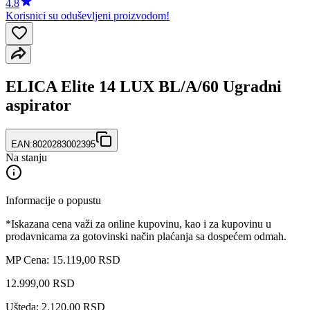
4.8
Korisnici su oduševljeni proizvodom!
ELICA Elite 14 LUX BL/A/60 Ugradni
aspirator
EAN:
8020283002395
Na stanju
Informacije o popustu
*Iskazana cena važi za online kupovinu, kao i za kupovinu u
prodavnicama za gotovinski način plaćanja sa dospećem odmah.
MP Cena: 15.119,00 RSD
12.999
,
00
RSD
Ušteda: 2.120,00 RSD