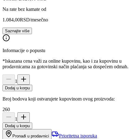
Na rate bez kamate od
1.084,00
RSD
/mesečno
Saznajte više
Informacije o popustu
*Iskazana cena važi za online kupovinu, kao i za kupovinu u
prodavnicama za gotovinski način plaćanja sa dospećem odmah.
1
Dodaj u korpu
Broj bodova koji ostvarujete kupovinom ovog proizvoda:
260
1
Dodaj u korpu
Prioritetna isporuka
Pronađi u prodavnici