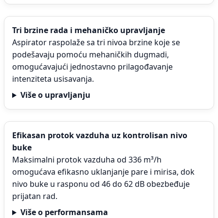
Tri brzine rada i mehaničko upravljanje
Aspirator raspolaže sa tri nivoa brzine koje se
podešavaju pomoću mehaničkih dugmadi,
omogućavajući jednostavno prilagođavanje
intenziteta usisavanja.
Više o upravljanju
Efikasan protok vazduha uz kontrolisan nivo
buke
Maksimalni protok vazduha od 336 m³/h
omogućava efikasno uklanjanje pare i mirisa, dok
nivo buke u rasponu od 46 do 62 dB obezbeđuje
prijatan rad.
Više o performansama