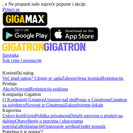
, n
N
e propusti naše najveće popuste i akcije.
Prijavi se
Isporuka
Šok cene i promocije
Korisnički nalog
Već imaš nalog? Uloguj se sada
Zaboravljena lozinka
Registracija
Prodaja
Akcije
Novosti
Registracija poklona
Kompanija Gigatron
O Kompaniji Gigatron
Upoznaj naš tim
Posao u Gigatronu
Gigatron
za zajednicu
Novosti iz Gigatrona
Zakupljujemo lokale
Kupovina
Uslovi korišćenja
Politika privatnosti
Detalji ugovora o prodaji na
daljinu
Obaveštenje o pravima i obavezama
potrošača
Reklamacije
Osiguranje uređaja
Outlet ponuda
Potrebna ti je pomoć?