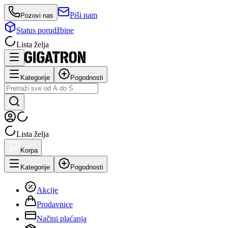
Piši nam
Pozovi nas
Status porudžbine
Lista želja
Kategorije
Pogodnosti
Lista želja
Korpa
Kategorije
Pogodnosti
Akcije
Prodavnice
Načini plaćanja