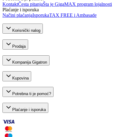
Kontakt
Česta pitanja
Šta je GigaMAX program lojalnosti
Plaćanje i isporuka
Načini plaćanja
Isporuka
TAX FREE i Ambasade
Korisnički nalog
Prodaja
Kompanija Gigatron
Kupovina
Potrebna ti je pomoć?
Plaćanje i isporuka