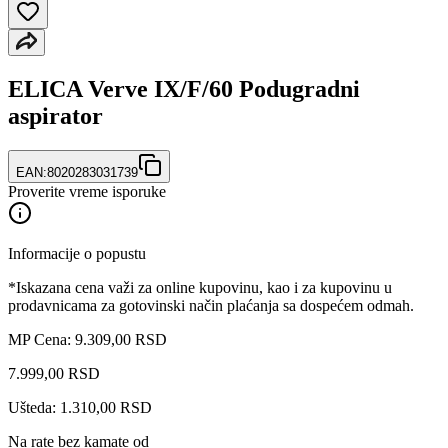
ELICA Verve IX/F/60 Podugradni
aspirator
EAN:
8020283031739
Proverite vreme isporuke
Informacije o popustu
*Iskazana cena važi za online kupovinu, kao i za kupovinu u
prodavnicama za gotovinski način plaćanja sa dospećem odmah.
MP Cena: 9.309,00 RSD
7.999
,
00
RSD
Ušteda: 1.310,00 RSD
Na rate bez kamate od