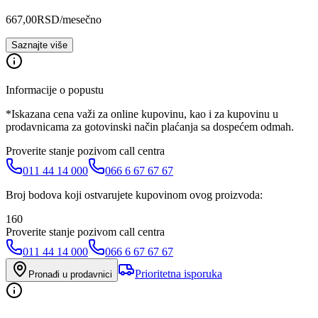
667,00
RSD
/mesečno
Saznajte više
Informacije o popustu
*Iskazana cena važi za online kupovinu, kao i za kupovinu u
prodavnicama za gotovinski način plaćanja sa dospećem odmah.
Proverite stanje pozivom call centra
011 44 14 000
066 6 67 67 67
Broj bodova koji ostvarujete kupovinom ovog proizvoda:
160
Proverite stanje pozivom call centra
011 44 14 000
066 6 67 67 67
Prioritetna isporuka
Pronađi u prodavnici