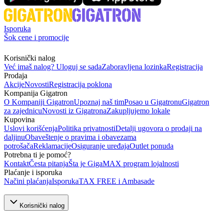
Isporuka
Šok cene i promocije
Korisnički nalog
Već imaš nalog? Uloguj se sada
Zaboravljena lozinka
Registracija
Prodaja
Akcije
Novosti
Registracija poklona
Kompanija Gigatron
O Kompaniji Gigatron
Upoznaj naš tim
Posao u Gigatronu
Gigatron
za zajednicu
Novosti iz Gigatrona
Zakupljujemo lokale
Kupovina
Uslovi korišćenja
Politika privatnosti
Detalji ugovora o prodaji na
daljinu
Obaveštenje o pravima i obavezama
potrošača
Reklamacije
Osiguranje uređaja
Outlet ponuda
Potrebna ti je pomoć?
Kontakt
Česta pitanja
Šta je GigaMAX program lojalnosti
Plaćanje i isporuka
Načini plaćanja
Isporuka
TAX FREE i Ambasade
Korisnički nalog