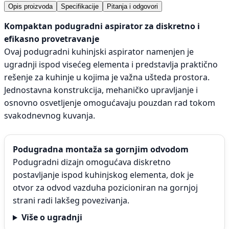
Opis proizvoda
Specifikacije
Pitanja i odgovori
Kompaktan podugradni aspirator za diskretno i
efikasno provetravanje
Ovaj podugradni kuhinjski aspirator namenjen je
ugradnji ispod visećeg elementa i predstavlja praktično
rešenje za kuhinje u kojima je važna ušteda prostora.
Jednostavna konstrukcija, mehaničko upravljanje i
osnovno osvetljenje omogućavaju pouzdan rad tokom
svakodnevnog kuvanja.
Podugradna montaža sa gornjim odvodom
Podugradni dizajn omogućava diskretno
postavljanje ispod kuhinjskog elementa, dok je
otvor za odvod vazduha pozicioniran na gornjoj
strani radi lakšeg povezivanja.
Više o ugradnji