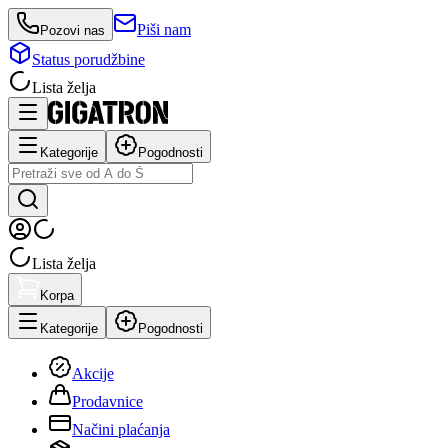
Piši nam
Pozovi nas
Status porudžbine
Lista želja
Kategorije
Pogodnosti
Lista želja
Korpa
Kategorije
Pogodnosti
Akcije
Prodavnice
Načini plaćanja