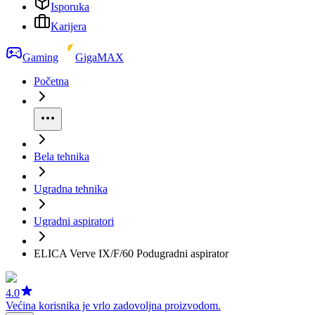
Isporuka
Karijera
Gaming
GigaMAX
Početna
Bela tehnika
Ugradna tehnika
Ugradni aspiratori
ELICA Verve IX/F/60 Podugradni aspirator
4.0
Većina korisnika je vrlo zadovoljna proizvodom.