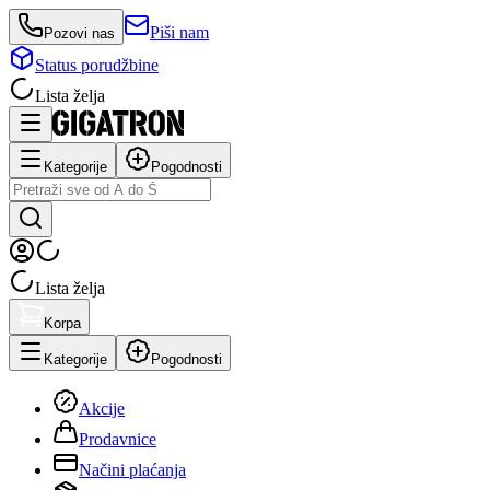
Piši nam
Pozovi nas
Status porudžbine
Lista želja
Kategorije
Pogodnosti
Lista želja
Korpa
Kategorije
Pogodnosti
Akcije
Prodavnice
Načini plaćanja