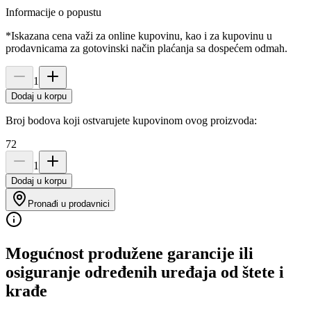
Informacije o popustu
*Iskazana cena važi za online kupovinu, kao i za kupovinu u
prodavnicama za gotovinski način plaćanja sa dospećem odmah.
1
Dodaj u korpu
Broj bodova koji ostvarujete kupovinom ovog proizvoda:
72
1
Dodaj u korpu
Pronađi u prodavnici
Mogućnost produžene garancije ili
osiguranje određenih uređaja od štete i
krađe