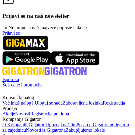
Prijavi se na naš newsletter
, n
N
e propusti naše najveće popuste i akcije.
Prijavi se
Isporuka
Šok cene i promocije
Korisnički nalog
Već imaš nalog? Uloguj se sada
Zaboravljena lozinka
Registracija
Prodaja
Akcije
Novosti
Registracija poklona
Kompanija Gigatron
O Kompaniji Gigatron
Upoznaj naš tim
Posao u Gigatronu
Gigatron
za zajednicu
Novosti iz Gigatrona
Zakupljujemo lokale