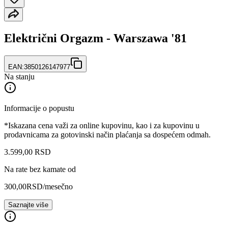
Električni Orgazm - Warszawa '81
EAN:
3850126147977
Na stanju
Informacije o popustu
*Iskazana cena važi za online kupovinu, kao i za kupovinu u
prodavnicama za gotovinski način plaćanja sa dospećem odmah.
3.599
,
00
RSD
Na rate bez kamate od
300,00
RSD
/mesečno
Saznajte više