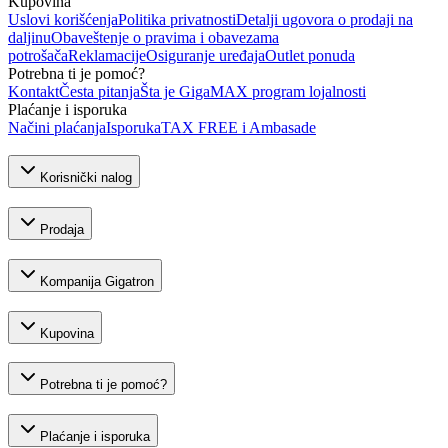
Kupovina
Uslovi korišćenja
Politika privatnosti
Detalji ugovora o prodaji na
daljinu
Obaveštenje o pravima i obavezama
potrošača
Reklamacije
Osiguranje uređaja
Outlet ponuda
Potrebna ti je pomoć?
Kontakt
Česta pitanja
Šta je GigaMAX program lojalnosti
Plaćanje i isporuka
Načini plaćanja
Isporuka
TAX FREE i Ambasade
Korisnički nalog
Prodaja
Kompanija Gigatron
Kupovina
Potrebna ti je pomoć?
Plaćanje i isporuka