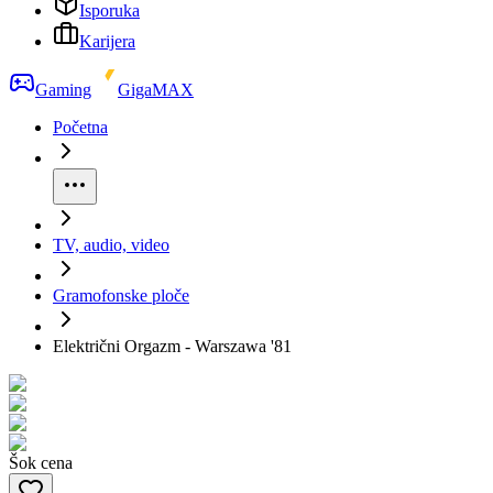
Isporuka
Karijera
Gaming
GigaMAX
Početna
TV, audio, video
Gramofonske ploče
Električni Orgazm - Warszawa '81
Šok cena