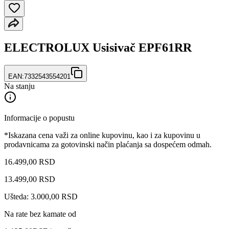
ELECTROLUX Usisivač EPF61RR
EAN:
7332543554201
Na stanju
Informacije o popustu
*Iskazana cena važi za online kupovinu, kao i za kupovinu u
prodavnicama za gotovinski način plaćanja sa dospećem odmah.
16.499,00 RSD
13.499
,
00
RSD
Ušteda: 3.000,00 RSD
Na rate bez kamate od