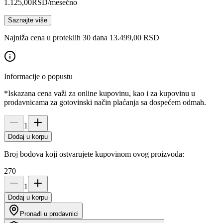
1.125,00
RSD
/mesečno
Saznajte više
Najniža cena u proteklih 30 dana 13.499,00 RSD
Informacije o popustu
*Iskazana cena važi za online kupovinu, kao i za kupovinu u
prodavnicama za gotovinski način plaćanja sa dospećem odmah.
1
Dodaj u korpu
Broj bodova koji ostvarujete kupovinom ovog proizvoda:
270
1
Dodaj u korpu
Pronađi u prodavnici