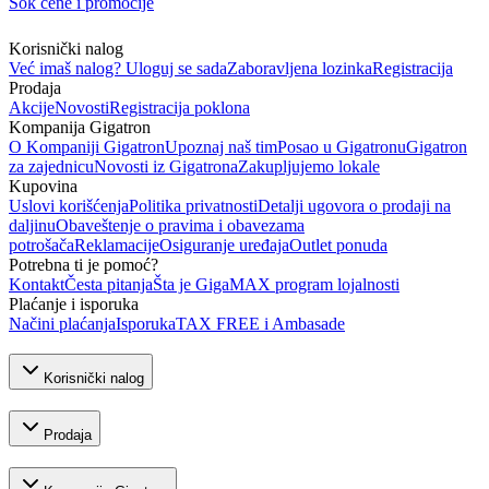
Šok cene i promocije
Korisnički nalog
Već imaš nalog? Uloguj se sada
Zaboravljena lozinka
Registracija
Prodaja
Akcije
Novosti
Registracija poklona
Kompanija Gigatron
O Kompaniji Gigatron
Upoznaj naš tim
Posao u Gigatronu
Gigatron
za zajednicu
Novosti iz Gigatrona
Zakupljujemo lokale
Kupovina
Uslovi korišćenja
Politika privatnosti
Detalji ugovora o prodaji na
daljinu
Obaveštenje o pravima i obavezama
potrošača
Reklamacije
Osiguranje uređaja
Outlet ponuda
Potrebna ti je pomoć?
Kontakt
Česta pitanja
Šta je GigaMAX program lojalnosti
Plaćanje i isporuka
Načini plaćanja
Isporuka
TAX FREE i Ambasade
Korisnički nalog
Prodaja