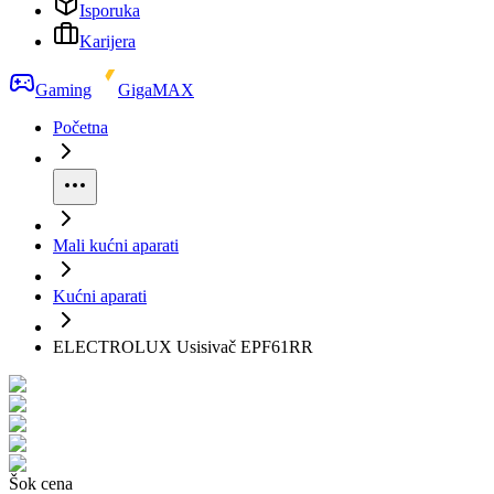
Isporuka
Karijera
Gaming
GigaMAX
Početna
Mali kućni aparati
Kućni aparati
ELECTROLUX Usisivač EPF61RR
Šok cena