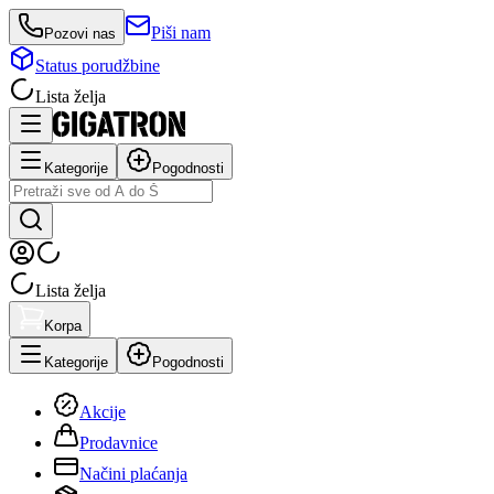
Piši nam
Pozovi nas
Status porudžbine
Lista želja
Kategorije
Pogodnosti
Lista želja
Korpa
Kategorije
Pogodnosti
Akcije
Prodavnice
Načini plaćanja