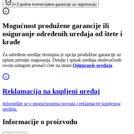
2+3 godine komercijalne garancije uz registraciju
Mogućnost produžene garancije ili
osiguranje određenih uređaja od štete i
krađe
Za određene uređaje dostupna je opcija produžene garancije uz
uplatu premije osiguranja. Detalje i spisak uređaja obuhvaćenih
ovom uslugom pronaći ćete na strani
Osiguranje uređaja
.
Reklamacija na kupljeni uređaj
Informišite se o mogućnostima povrata i reklamacije kupljenog
uređaja.
Informacije o proizvodu