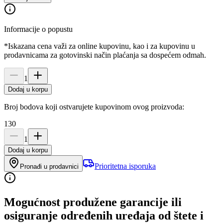
Informacije o popustu
*Iskazana cena važi za online kupovinu, kao i za kupovinu u
prodavnicama za gotovinski način plaćanja sa dospećem odmah.
1
Dodaj u korpu
Broj bodova koji ostvarujete kupovinom ovog proizvoda:
130
1
Dodaj u korpu
Prioritetna isporuka
Pronađi u prodavnici
Mogućnost produžene garancije ili
osiguranje određenih uređaja od štete i