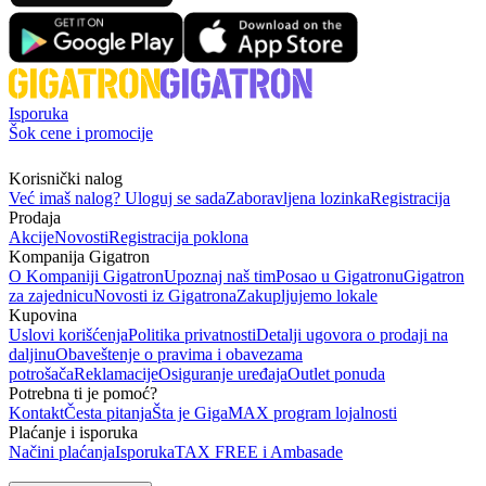
Isporuka
Šok cene i promocije
Korisnički nalog
Već imaš nalog? Uloguj se sada
Zaboravljena lozinka
Registracija
Prodaja
Akcije
Novosti
Registracija poklona
Kompanija Gigatron
O Kompaniji Gigatron
Upoznaj naš tim
Posao u Gigatronu
Gigatron
za zajednicu
Novosti iz Gigatrona
Zakupljujemo lokale
Kupovina
Uslovi korišćenja
Politika privatnosti
Detalji ugovora o prodaji na
daljinu
Obaveštenje o pravima i obavezama
potrošača
Reklamacije
Osiguranje uređaja
Outlet ponuda
Potrebna ti je pomoć?
Kontakt
Česta pitanja
Šta je GigaMAX program lojalnosti
Plaćanje i isporuka
Načini plaćanja
Isporuka
TAX FREE i Ambasade