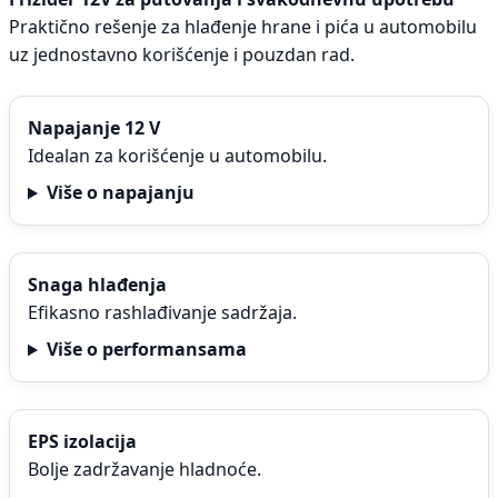
Praktično rešenje za hlađenje hrane i pića u automobilu
uz jednostavno korišćenje i pouzdan rad.
Napajanje 12 V
Idealan za korišćenje u automobilu.
Više o napajanju
Snaga hlađenja
Efikasno rashlađivanje sadržaja.
Više o performansama
EPS izolacija
Bolje zadržavanje hladnoće.