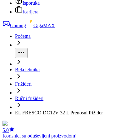
Isporuka
Karijera
Gaming
GigaMAX
Početna
Bela tehnika
Frižideri
Ručni frižideri
EL FRESCO DC12V 32 L Prenosni frižider
5.0
Korisnici su oduševljeni proizvodom!