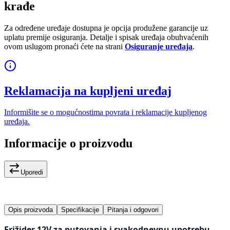
krađe
Za određene uređaje dostupna je opcija produžene garancije uz
uplatu premije osiguranja. Detalje i spisak uređaja obuhvaćenih
ovom uslugom pronaći ćete na strani
Osiguranje uređaja
.
Reklamacija na kupljeni uređaj
Informišite se o mogućnostima povrata i reklamacije kupljenog
uređaja.
Informacije o proizvodu
Uporedi
Opis proizvoda
Specifikacije
Pitanja i odgovori
Frižider 12V za putovanja i svakodnevnu upotrebu