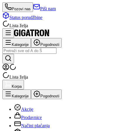
Piši nam
Pozovi nas
Status porudžbine
Lista želja
Kategorije
Pogodnosti
Lista želja
Korpa
Kategorije
Pogodnosti
Akcije
Prodavnice
Načini plaćanja