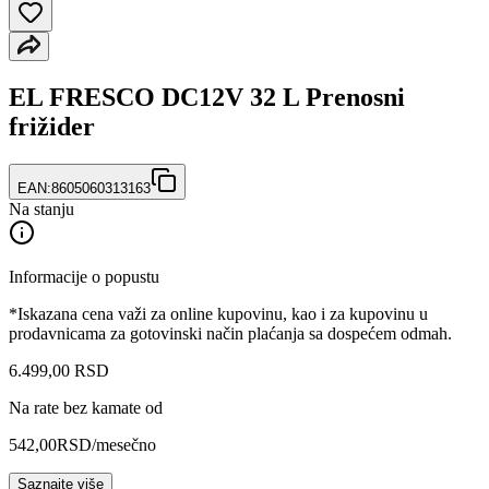
EL FRESCO DC12V 32 L Prenosni
frižider
EAN:
8605060313163
Na stanju
Informacije o popustu
*Iskazana cena važi za online kupovinu, kao i za kupovinu u
prodavnicama za gotovinski način plaćanja sa dospećem odmah.
6.499
,
00
RSD
Na rate bez kamate od
542,00
RSD
/mesečno
Saznajte više