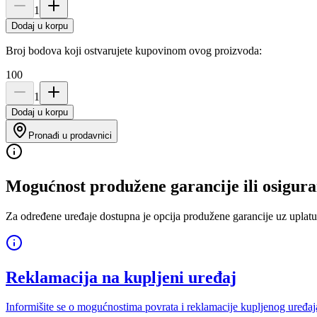
1
Dodaj u korpu
Broj bodova koji ostvarujete kupovinom ovog proizvoda:
100
1
Dodaj u korpu
Pronađi u prodavnici
Mogućnost produžene garancije ili osigura
Za određene uređaje dostupna je opcija produžene garancije uz uplatu
Reklamacija na kupljeni uređaj
Informišite se o mogućnostima povrata i reklamacije kupljenog uređaj