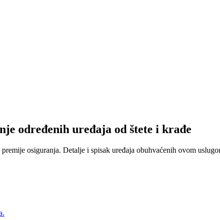
nje određenih uređaja od štete i krađe
 premije osiguranja. Detalje i spisak uređaja obuhvaćenih ovom uslugom
a.