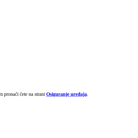
 pronaći ćete na strani
Osiguranje uređaja
.