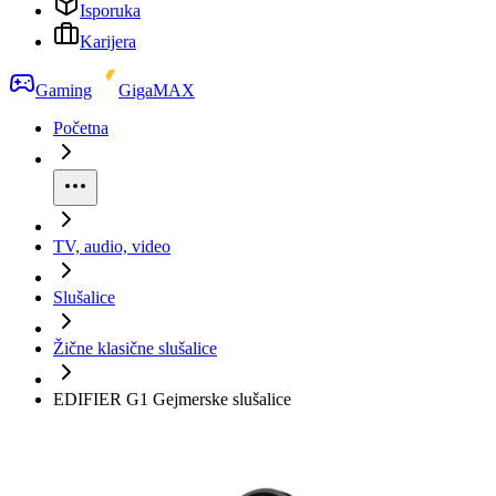
Isporuka
Karijera
Gaming
GigaMAX
Početna
TV, audio, video
Slušalice
Žične klasične slušalice
EDIFIER G1 Gejmerske slušalice