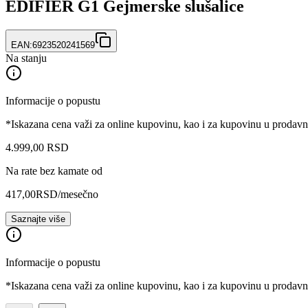
EDIFIER G1 Gejmerske slušalice
EAN:
6923520241569
Na stanju
Informacije o popustu
*Iskazana cena važi za online kupovinu, kao i za kupovinu u prodav
4.999
,
00
RSD
Na rate bez kamate od
417,00
RSD
/mesečno
Saznajte više
Informacije o popustu
*Iskazana cena važi za online kupovinu, kao i za kupovinu u prodav