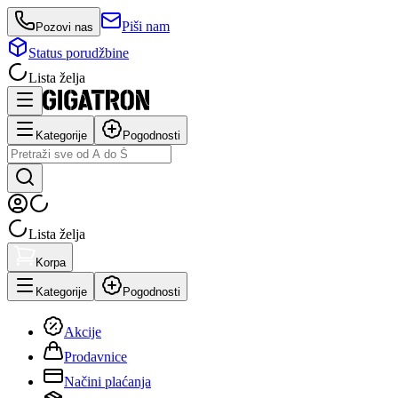
Piši nam
Pozovi nas
Status porudžbine
Lista želja
Kategorije
Pogodnosti
Lista želja
Korpa
Kategorije
Pogodnosti
Akcije
Prodavnice
Načini plaćanja