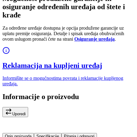
osiguranje određenih uređaja od štete i
krađe
Za određene uređaje dostupna je opcija produžene garancije uz
uplatu premije osiguranja. Detalje i spisak uređaja obuhvaćenih
ovom uslugom pronaći ćete na strani
Osiguranje uređaja
.
Reklamacija na kupljeni uređaj
Informišite se o mogućnostima povrata i reklamacije kupljenog
uređaja.
Informacije o proizvodu
Uporedi
Opis proizvoda
Specifikacije
Pitanja i odgovori