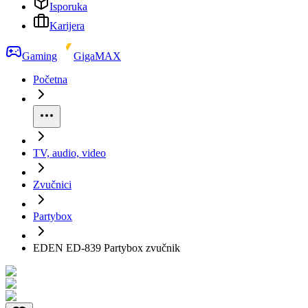
Isporuka
Karijera
Gaming
GigaMAX
Početna
TV, audio, video
Zvučnici
Partybox
EDEN ED-839 Partybox zvučnik