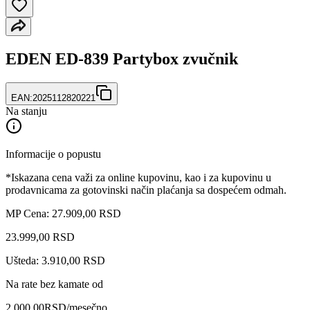
EDEN ED-839 Partybox zvučnik
EAN:
2025112820221
Na stanju
Informacije o popustu
*Iskazana cena važi za online kupovinu, kao i za kupovinu u
prodavnicama za gotovinski način plaćanja sa dospećem odmah.
MP Cena: 27.909,00 RSD
23.999
,
00
RSD
Ušteda: 3.910,00 RSD
Na rate bez kamate od
2.000,00
RSD
/mesečno