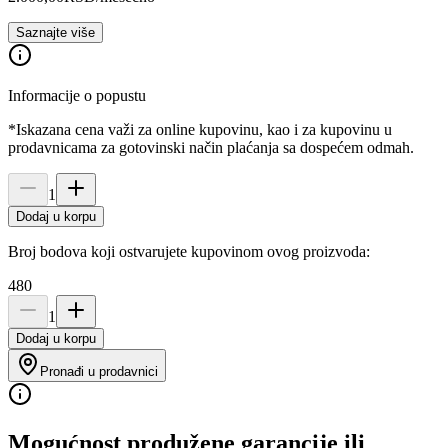
Saznajte više
Informacije o popustu
*Iskazana cena važi za online kupovinu, kao i za kupovinu u
prodavnicama za gotovinski način plaćanja sa dospećem odmah.
1
Dodaj u korpu
Broj bodova koji ostvarujete kupovinom ovog proizvoda:
480
1
Dodaj u korpu
Pronađi u prodavnici
Mogućnost produžene garancije ili