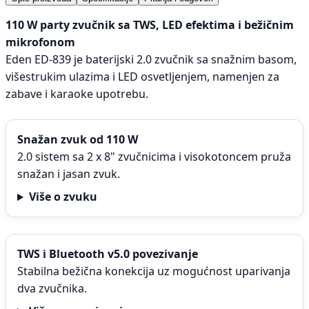
110 W party zvučnik sa TWS, LED efektima i bežičnim
mikrofonom
Eden ED-839 je baterijski 2.0 zvučnik sa snažnim basom,
višestrukim ulazima i LED osvetljenjem, namenjen za
zabave i karaoke upotrebu.
Snažan zvuk od 110 W
2.0 sistem sa 2 x 8" zvučnicima i visokotoncem pruža
snažan i jasan zvuk.
Više o zvuku
TWS i Bluetooth v5.0 povezivanje
Stabilna bežična konekcija uz mogućnost uparivanja
dva zvučnika.