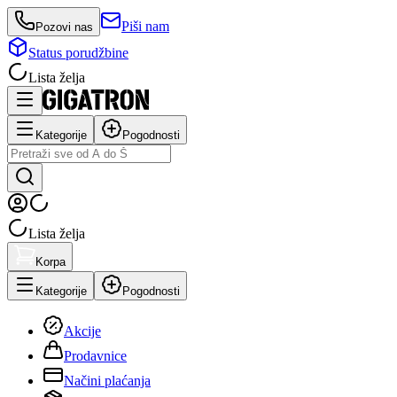
Piši nam
Pozovi nas
Status porudžbine
Lista želja
Kategorije
Pogodnosti
Lista želja
Korpa
Kategorije
Pogodnosti
Akcije
Prodavnice
Načini plaćanja