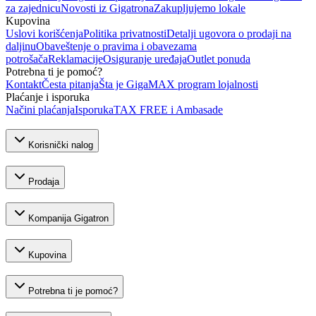
za zajednicu
Novosti iz Gigatrona
Zakupljujemo lokale
Kupovina
Uslovi korišćenja
Politika privatnosti
Detalji ugovora o prodaji na
daljinu
Obaveštenje o pravima i obavezama
potrošača
Reklamacije
Osiguranje uređaja
Outlet ponuda
Potrebna ti je pomoć?
Kontakt
Česta pitanja
Šta je GigaMAX program lojalnosti
Plaćanje i isporuka
Načini plaćanja
Isporuka
TAX FREE i Ambasade
Korisnički nalog
Prodaja
Kompanija Gigatron
Kupovina
Potrebna ti je pomoć?