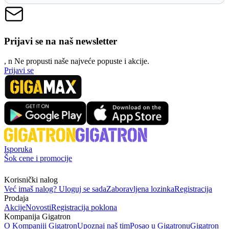
Prijavi se na naš newsletter
, n
N
e propusti naše najveće popuste i akcije.
Prijavi se
Isporuka
Šok cene i promocije
Korisnički nalog
Već imaš nalog? Uloguj se sada
Zaboravljena lozinka
Registracija
Prodaja
Akcije
Novosti
Registracija poklona
Kompanija Gigatron
O Kompaniji Gigatron
Upoznaj naš tim
Posao u Gigatronu
Gigatron