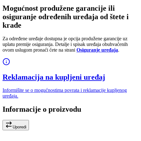
Mogućnost produžene garancije ili
osiguranje određenih uređaja od štete i
krađe
Za određene uređaje dostupna je opcija produžene garancije uz
uplatu premije osiguranja. Detalje i spisak uređaja obuhvaćenih
ovom uslugom pronaći ćete na strani
Osiguranje uređaja
.
Reklamacija na kupljeni uređaj
Informišite se o mogućnostima povrata i reklamacije kupljenog
uređaja.
Informacije o proizvodu
Uporedi