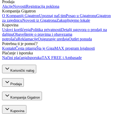
Prodaja
Akcije
Novosti
Registracija poklona
Kompanija Gigatron
O Kompaniji Gigatron
Upoznaj naš tim
Posao u Gigatronu
Gigatron
za zajednicu
Novosti iz Gigatrona
Zakupljujemo lokale
Kupovina
Uslovi korišćenja
Politika privatnosti
Detalji ugovora o prodaji na
daljinu
Obaveštenje o pravima i obavezama
potrošača
Reklamacije
Osiguranje uređaja
Outlet ponuda
Potrebna ti je pomoć?
Kontakt
Česta pitanja
Šta je GigaMAX program lojalnosti
Plaćanje i isporuka
Načini plaćanja
Isporuka
TAX FREE i Ambasade
Korisnički nalog
Prodaja
Kompanija Gigatron
Kupovina