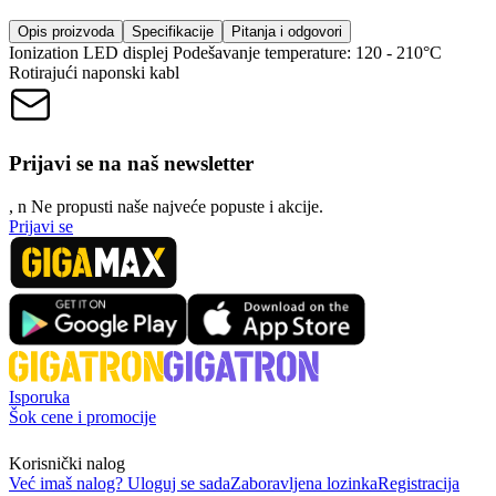
Opis proizvoda
Specifikacije
Pitanja i odgovori
Ionization LED displej Podešavanje temperature: 120 - 210°C
Rotirajući naponski kabl
Prijavi se na naš newsletter
, n
N
e propusti naše najveće popuste i akcije.
Prijavi se
Isporuka
Šok cene i promocije
Korisnički nalog
Već imaš nalog? Uloguj se sada
Zaboravljena lozinka
Registracija