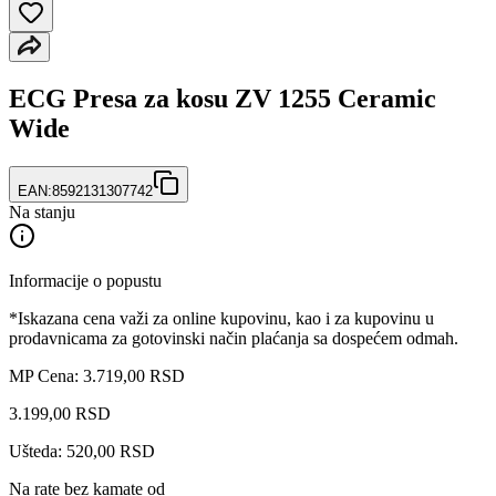
ECG Presa za kosu ZV 1255 Ceramic
Wide
EAN:
8592131307742
Na stanju
Informacije o popustu
*Iskazana cena važi za online kupovinu, kao i za kupovinu u
prodavnicama za gotovinski način plaćanja sa dospećem odmah.
MP Cena: 3.719,00 RSD
3.199
,
00
RSD
Ušteda: 520,00 RSD
Na rate bez kamate od