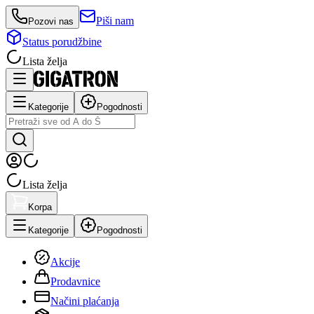
Piši nam
Pozovi nas
Status porudžbine
Lista želja
Kategorije
Pogodnosti
Lista želja
Korpa
Kategorije
Pogodnosti
Akcije
Prodavnice
Načini plaćanja