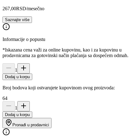
267,00
RSD
/mesečno
Saznajte više
Informacije o popustu
*Iskazana cena važi za online kupovinu, kao i za kupovinu u
prodavnicama za gotovinski način plaćanja sa dospećem odmah.
1
Dodaj u korpu
Broj bodova koji ostvarujete kupovinom ovog proizvoda:
64
1
Dodaj u korpu
Pronađi u prodavnici