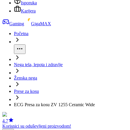
Isporuka
Karijera
Gaming
GigaMAX
Početna
Nega tela, lepota i zdravlje
Ženska nega
Prese za kosu
ECG Presa za kosu ZV 1255 Ceramic Wide
4.7
Korisnici su oduševljeni proizvodom!