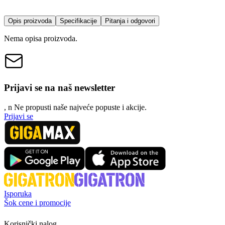
Opis proizvoda
Specifikacije
Pitanja i odgovori
Nema opisa proizvoda.
Prijavi se na naš newsletter
, n
N
e propusti naše najveće popuste i akcije.
Prijavi se
Isporuka
Šok cene i promocije
Korisnički nalog