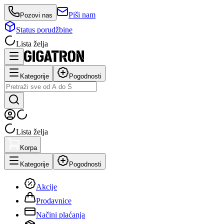
Piši nam
Pozovi nas
Status porudžbine
Lista želja
Kategorije
Pogodnosti
Lista želja
Korpa
Kategorije
Pogodnosti
Akcije
Prodavnice
Načini plaćanja