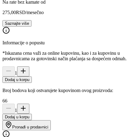
Na rate bez kamate od
275,00
RSD
/mesečno
Saznajte više
Informacije o popustu
*Iskazana cena važi za online kupovinu, kao i za kupovinu u
prodavnicama za gotovinski način plaćanja sa dospećem odmah.
1
Dodaj u korpu
Broj bodova koji ostvarujete kupovinom ovog proizvoda:
66
1
Dodaj u korpu
Pronađi u prodavnici