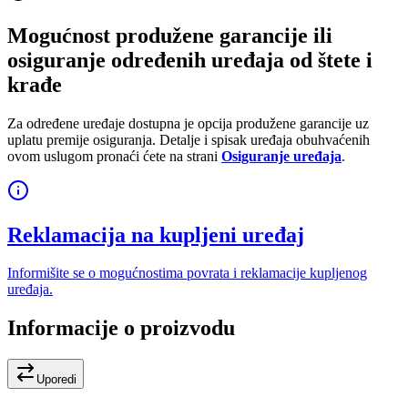
Mogućnost produžene garancije ili
osiguranje određenih uređaja od štete i
krađe
Za određene uređaje dostupna je opcija produžene garancije uz
uplatu premije osiguranja. Detalje i spisak uređaja obuhvaćenih
ovom uslugom pronaći ćete na strani
Osiguranje uređaja
.
Reklamacija na kupljeni uređaj
Informišite se o mogućnostima povrata i reklamacije kupljenog
uređaja.
Informacije o proizvodu
Uporedi