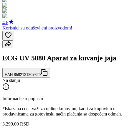
4.6
Korisnici su oduševljeni proizvodom!
ECG UV 5080 Aparat za kuvanje jaja
EAN:
8592131307629
Na stanju
Informacije o popustu
*Iskazana cena važi za online kupovinu, kao i za kupovinu u
prodavnicama za gotovinski način plaćanja sa dospećem odmah.
3.299
,
00
RSD