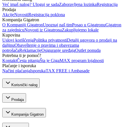
Već imaš nalog? Uloguj se sada
Zaboravljena lozinka
Registracija
Prodaja
Akcije
Novosti
Registracija poklona
Kompanija Gigatron
O Kompaniji Gigatron
Upoznaj naš tim
Posao u Gigatronu
Gigatron
za zajednicu
Novosti iz Gigatrona
Zakupljujemo lokale
Kupovina
Uslovi korišćenja
Politika privatnosti
Detalji ugovora o prodaji na
daljinu
Obaveštenje o pravima i obavezama
potrošača
Reklamacije
Osiguranje uređaja
Outlet ponuda
Potrebna ti je pomoć?
Kontakt
Česta pitanja
Šta je GigaMAX program lojalnosti
Plaćanje i isporuka
Načini plaćanja
Isporuka
TAX FREE i Ambasade
Korisnički nalog
Prodaja
Kompanija Gigatron