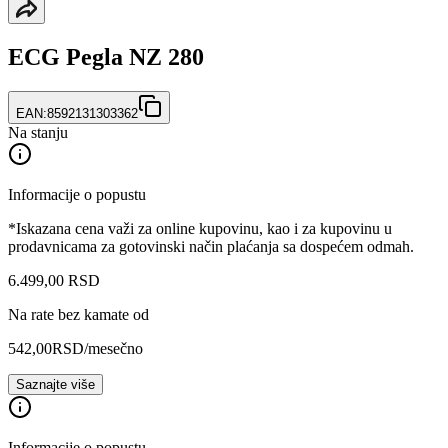
ECG Pegla NZ 280
EAN:
8592131303362
Na stanju
Informacije o popustu
*Iskazana cena važi za online kupovinu, kao i za kupovinu u
prodavnicama za gotovinski način plaćanja sa dospećem odmah.
6.499
,
00
RSD
Na rate bez kamate od
542,00
RSD
/mesečno
Saznajte više
Informacije o popustu