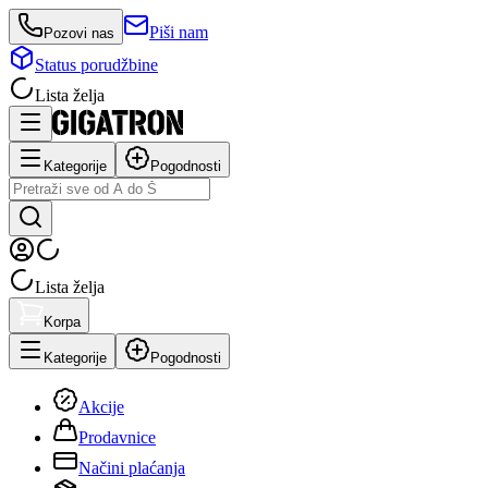
Piši nam
Pozovi nas
Status porudžbine
Lista želja
Kategorije
Pogodnosti
Lista želja
Korpa
Kategorije
Pogodnosti
Akcije
Prodavnice
Načini plaćanja