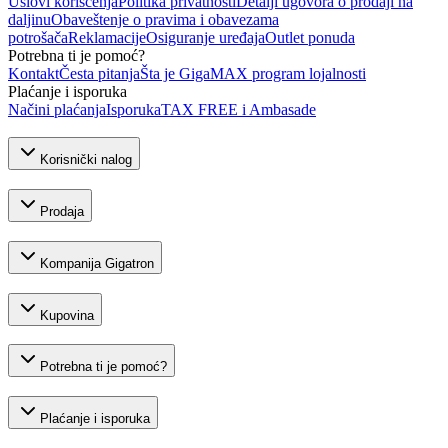
Uslovi korišćenja
Politika privatnosti
Detalji ugovora o prodaji na
daljinu
Obaveštenje o pravima i obavezama
potrošača
Reklamacije
Osiguranje uređaja
Outlet ponuda
Potrebna ti je pomoć?
Kontakt
Česta pitanja
Šta je GigaMAX program lojalnosti
Plaćanje i isporuka
Načini plaćanja
Isporuka
TAX FREE i Ambasade
Korisnički nalog
Prodaja
Kompanija Gigatron
Kupovina
Potrebna ti je pomoć?
Plaćanje i isporuka