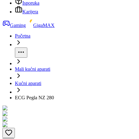
Isporuka
Karijera
Gaming
GigaMAX
Početna
Mali kućni aparati
Kućni aparati
ECG Pegla NZ 280