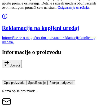
uplatu premije osiguranja. Detalje i spisak uređaja obuhvaćenih
ovom uslugom pronaći ćete na strani
Osiguranje uređaja
.
Reklamacija na kupljeni uređaj
Informišite se o mogućnostima povrata i reklamacije kupljenog
uređaja.
Informacije o proizvodu
Uporedi
Opis proizvoda
Specifikacije
Pitanja i odgovori
Nema opisa proizvoda.