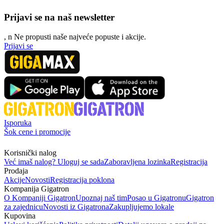
Prijavi se na naš newsletter
, n
N
e propusti naše najveće popuste i akcije.
Prijavi se
Isporuka
Šok cene i promocije
Korisnički nalog
Već imaš nalog? Uloguj se sada
Zaboravljena lozinka
Registracija
Prodaja
Akcije
Novosti
Registracija poklona
Kompanija Gigatron
O Kompaniji Gigatron
Upoznaj naš tim
Posao u Gigatronu
Gigatron
za zajednicu
Novosti iz Gigatrona
Zakupljujemo lokale
Kupovina