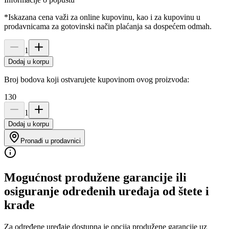
*Iskazana cena važi za online kupovinu, kao i za kupovinu u
prodavnicama za gotovinski način plaćanja sa dospećem odmah.
1
Dodaj u korpu
Broj bodova koji ostvarujete kupovinom ovog proizvoda:
130
1
Dodaj u korpu
Pronađi u prodavnici
Mogućnost produžene garancije ili
osiguranje određenih uređaja od štete i
krađe
Za određene uređaje dostupna je opcija produžene garancije uz