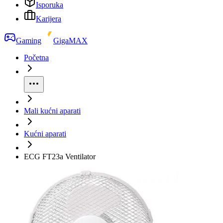
Isporuka
Karijera
Gaming
GigaMAX
Početna
Mali kućni aparati
Kućni aparati
ECG FT23a Ventilator