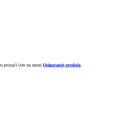
 pronaći ćete na strani
Osiguranje uređaja
.