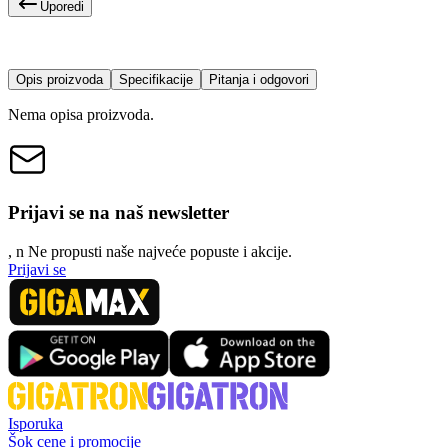
Uporedi
Opis proizvoda
Specifikacije
Pitanja i odgovori
Nema opisa proizvoda.
Prijavi se na naš newsletter
, n
N
e propusti naše najveće popuste i akcije.
Prijavi se
Isporuka
Šok cene i promocije