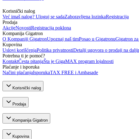
Korisnički nalog
Već imaš nalog? Uloguj se sada
Zaboravljena lozinka
Registracija
Prodaja
Akcije
Novosti
Registracija poklona
Kompanija Gigatron
O Kompaniji Gigatron
Upoznaj naš tim
Posao u Gigatronu
Gigatron za
Kupovina
Uslovi korišćenja
Politika privatnosti
Detalji ugovora o prodaji na dalji
Potrebna ti je pomoć?
Kontakt
Česta pitanja
Šta je GigaMAX program lojalnosti
Plaćanje i isporuka
Načini plaćanja
Isporuka
TAX FREE i Ambasade
Korisnički nalog
Prodaja
Kompanija Gigatron
Kupovina