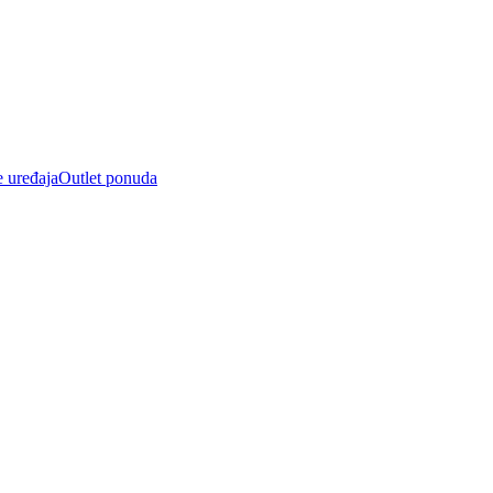
e uređaja
Outlet ponuda