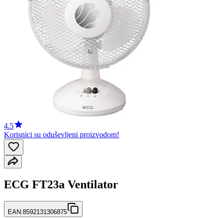
4.5
Korisnici su oduševljeni proizvodom!
ECG FT23a Ventilator
EAN:
8592131306875