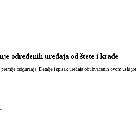
nje određenih uređaja od štete i krađe
 premije osiguranja. Detalje i spisak uređaja obuhvaćenih ovom uslugom
a.