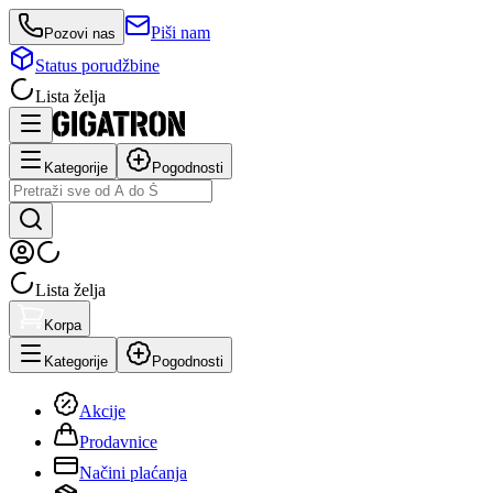
Piši nam
Pozovi nas
Status porudžbine
Lista želja
Kategorije
Pogodnosti
Lista želja
Korpa
Kategorije
Pogodnosti
Akcije
Prodavnice
Načini plaćanja