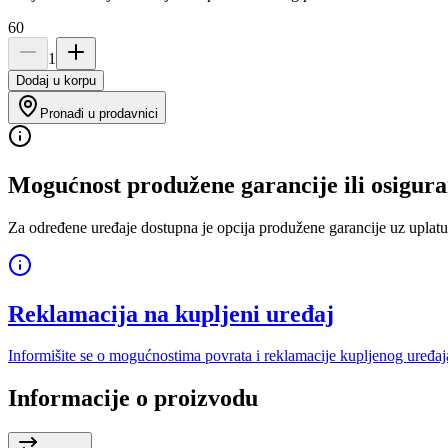
60
1
Dodaj u korpu
Pronađi u prodavnici
Mogućnost produžene garancije ili osigura
Za određene uređaje dostupna je opcija produžene garancije uz uplatu
Reklamacija na kupljeni uređaj
Informišite se o mogućnostima povrata i reklamacije kupljenog uređaj
Informacije o proizvodu