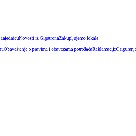
 zajednicu
Novosti iz Gigatrona
Zakupljujemo lokale
nu
Obaveštenje o pravima i obavezama potrošača
Reklamacije
Osiguranj