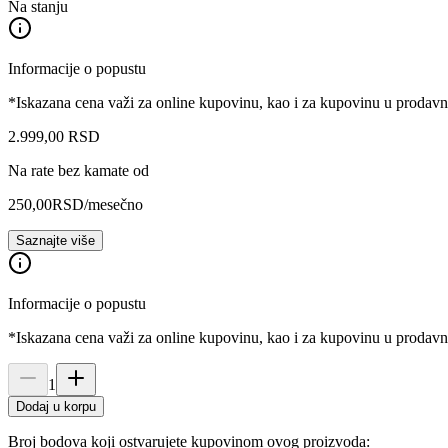
Na stanju
Informacije o popustu
*Iskazana cena važi za online kupovinu, kao i za kupovinu u prodav
2.999
,
00
RSD
Na rate bez kamate od
250,00
RSD
/mesečno
Saznajte više
Informacije o popustu
*Iskazana cena važi za online kupovinu, kao i za kupovinu u prodav
1
Dodaj u korpu
Broj bodova koji ostvarujete kupovinom ovog proizvoda: