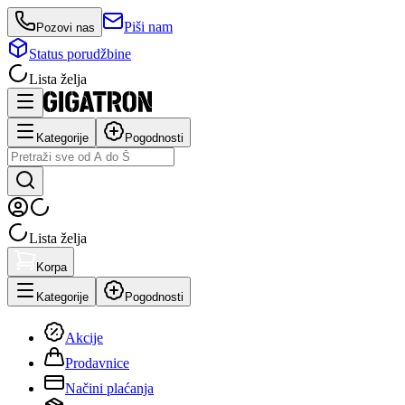
Piši nam
Pozovi nas
Status porudžbine
Lista želja
Kategorije
Pogodnosti
Lista želja
Korpa
Kategorije
Pogodnosti
Akcije
Prodavnice
Načini plaćanja