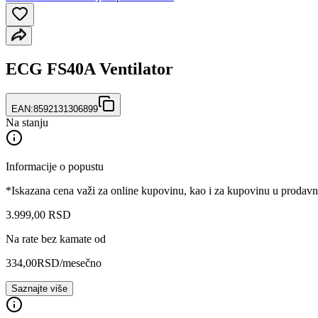
ECG FS40A Ventilator
EAN:
8592131306899
Na stanju
Informacije o popustu
*Iskazana cena važi za online kupovinu, kao i za kupovinu u prodav
3.999
,
00
RSD
Na rate bez kamate od
334,00
RSD
/mesečno
Saznajte više