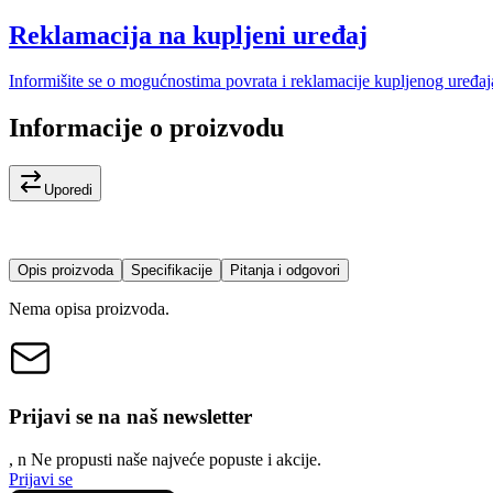
Reklamacija na kupljeni uređaj
Informišite se o mogućnostima povrata i reklamacije kupljenog uređaj
Informacije o proizvodu
Uporedi
Opis proizvoda
Specifikacije
Pitanja i odgovori
Nema opisa proizvoda.
Prijavi se na naš newsletter
, n
N
e propusti naše najveće popuste i akcije.
Prijavi se