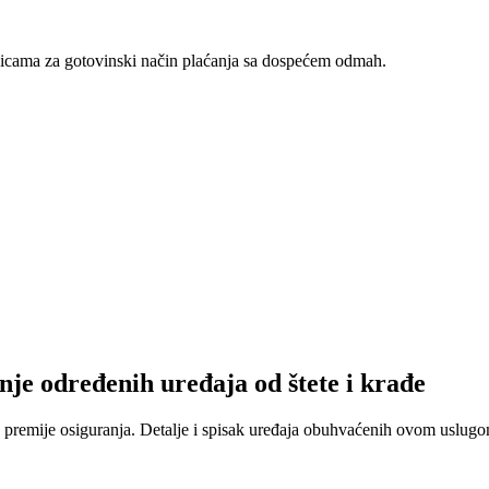
nicama za gotovinski način plaćanja sa dospećem odmah.
nje određenih uređaja od štete i krađe
 premije osiguranja. Detalje i spisak uređaja obuhvaćenih ovom uslugom