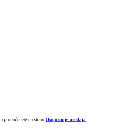
 pronaći ćete na strani
Osiguranje uređaja
.