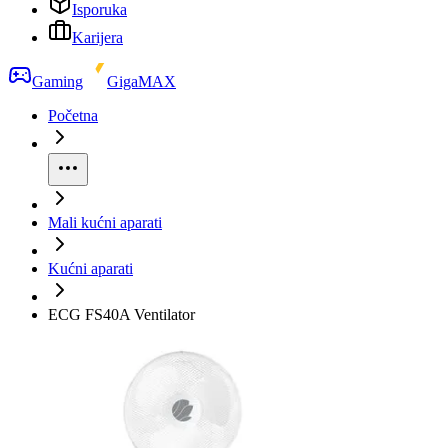
Isporuka
Karijera
Gaming
GigaMAX
Početna
Mali kućni aparati
Kućni aparati
ECG FS40A Ventilator