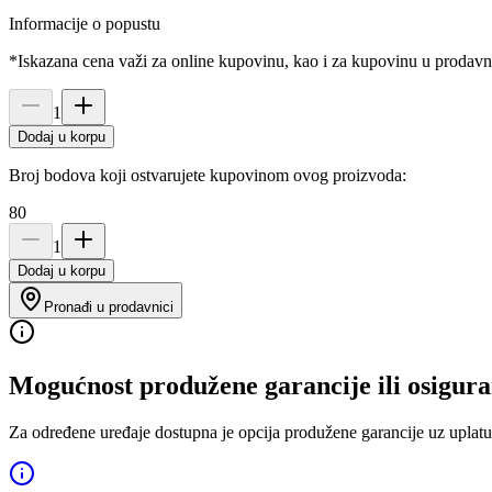
Informacije o popustu
*Iskazana cena važi za online kupovinu, kao i za kupovinu u prodav
1
Dodaj u korpu
Broj bodova koji ostvarujete kupovinom ovog proizvoda:
80
1
Dodaj u korpu
Pronađi u prodavnici
Mogućnost produžene garancije ili osigura
Za određene uređaje dostupna je opcija produžene garancije uz uplatu