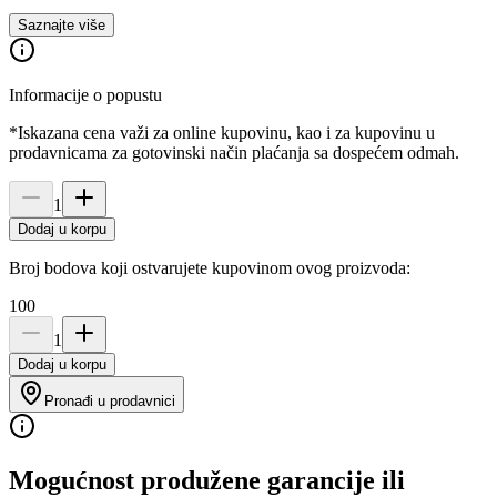
Saznajte više
Informacije o popustu
*Iskazana cena važi za online kupovinu, kao i za kupovinu u
prodavnicama za gotovinski način plaćanja sa dospećem odmah.
1
Dodaj u korpu
Broj bodova koji ostvarujete kupovinom ovog proizvoda:
100
1
Dodaj u korpu
Pronađi u prodavnici
Mogućnost produžene garancije ili