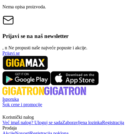
Nema opisa proizvoda.
Prijavi se na naš newsletter
, n
N
e propusti naše najveće popuste i akcije.
Prijavi se
Isporuka
Šok cene i promocije
Korisnički nalog
Već imaš nalog? Uloguj se sada
Zaboravljena lozinka
Registracija
Prodaja
Akcije
Novosti
Registracija poklona