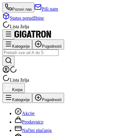
Piši nam
Pozovi nas
Status porudžbine
Lista želja
Kategorije
Pogodnosti
Lista želja
Korpa
Kategorije
Pogodnosti
Akcije
Prodavnice
Načini plaćanja