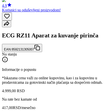
4.9
Korisnici su oduševljeni proizvodom!
ECG RZ11 Aparat za kuvanje pirinča
EAN:
8592131305007
Na stanju
Informacije o popustu
*Iskazana cena važi za online kupovinu, kao i za kupovinu u
prodavnicama za gotovinski način plaćanja sa dospećem odmah.
4.999
,
00
RSD
Na rate bez kamate od
417,00
RSD
/mesečno