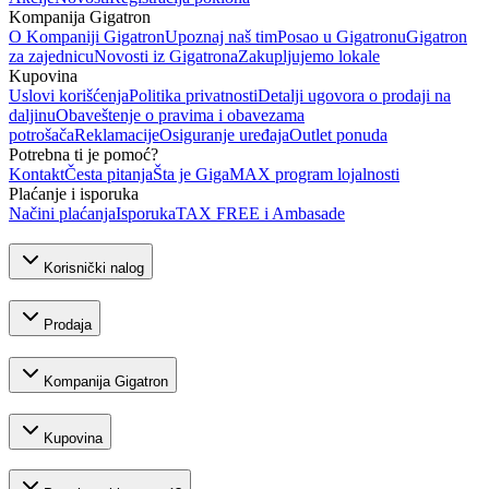
Kompanija Gigatron
O Kompaniji Gigatron
Upoznaj naš tim
Posao u Gigatronu
Gigatron
za zajednicu
Novosti iz Gigatrona
Zakupljujemo lokale
Kupovina
Uslovi korišćenja
Politika privatnosti
Detalji ugovora o prodaji na
daljinu
Obaveštenje o pravima i obavezama
potrošača
Reklamacije
Osiguranje uređaja
Outlet ponuda
Potrebna ti je pomoć?
Kontakt
Česta pitanja
Šta je GigaMAX program lojalnosti
Plaćanje i isporuka
Načini plaćanja
Isporuka
TAX FREE i Ambasade
Korisnički nalog
Prodaja
Kompanija Gigatron
Kupovina