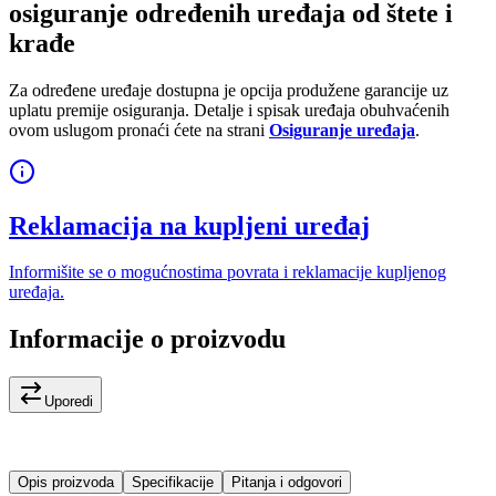
osiguranje određenih uređaja od štete i
krađe
Za određene uređaje dostupna je opcija produžene garancije uz
uplatu premije osiguranja. Detalje i spisak uređaja obuhvaćenih
ovom uslugom pronaći ćete na strani
Osiguranje uređaja
.
Reklamacija na kupljeni uređaj
Informišite se o mogućnostima povrata i reklamacije kupljenog
uređaja.
Informacije o proizvodu
Uporedi
Opis proizvoda
Specifikacije
Pitanja i odgovori