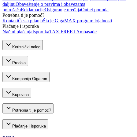
daljinu
Obaveštenje o pravima i obavezama
potrošača
Reklamacije
Osiguranje uređaja
Outlet ponuda
Potrebna ti je pomoć?
Kontakt
Česta pitanja
Šta je GigaMAX program lojalnosti
Plaćanje i isporuka
Načini plaćanja
Isporuka
TAX FREE i Ambasade
Korisnički nalog
Prodaja
Kompanija Gigatron
Kupovina
Potrebna ti je pomoć?
Plaćanje i isporuka