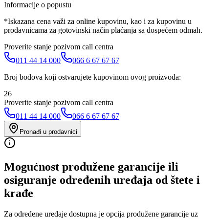
Informacije o popustu
*Iskazana cena važi za online kupovinu, kao i za kupovinu u
prodavnicama za gotovinski način plaćanja sa dospećem odmah.
Proverite stanje pozivom call centra
011 44 14 000
066 6 67 67 67
Broj bodova koji ostvarujete kupovinom ovog proizvoda:
26
Proverite stanje pozivom call centra
011 44 14 000
066 6 67 67 67
Pronađi u prodavnici
Mogućnost produžene garancije ili
osiguranje određenih uređaja od štete i
krađe
Za određene uređaje dostupna je opcija produžene garancije uz