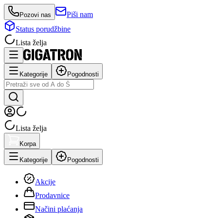
Piši nam
Pozovi nas
Status porudžbine
Lista želja
Kategorije
Pogodnosti
Lista želja
Korpa
Kategorije
Pogodnosti
Akcije
Prodavnice
Načini plaćanja