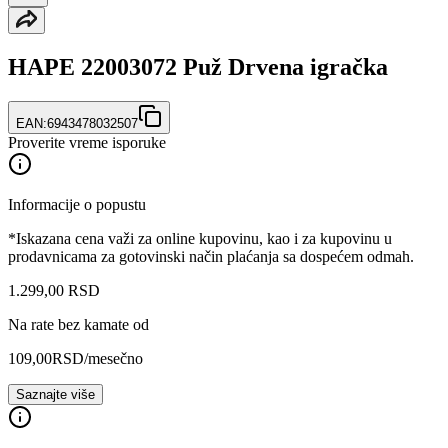
HAPE 22003072 Puž Drvena igračka
EAN:
6943478032507
Proverite vreme isporuke
Informacije o popustu
*Iskazana cena važi za online kupovinu, kao i za kupovinu u
prodavnicama za gotovinski način plaćanja sa dospećem odmah.
1.299
,
00
RSD
Na rate bez kamate od
109,00
RSD
/mesečno
Saznajte više