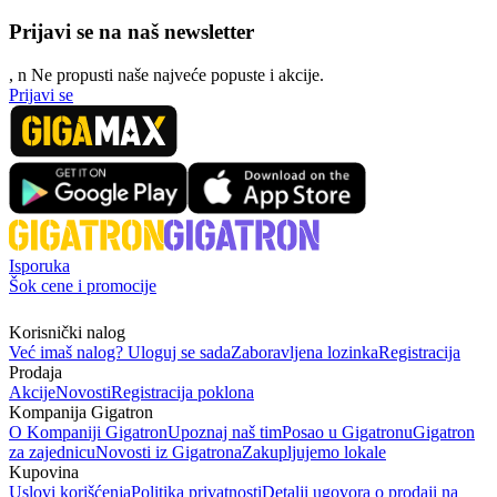
Prijavi se na naš newsletter
, n
N
e propusti naše najveće popuste i akcije.
Prijavi se
Isporuka
Šok cene i promocije
Korisnički nalog
Već imaš nalog? Uloguj se sada
Zaboravljena lozinka
Registracija
Prodaja
Akcije
Novosti
Registracija poklona
Kompanija Gigatron
O Kompaniji Gigatron
Upoznaj naš tim
Posao u Gigatronu
Gigatron
za zajednicu
Novosti iz Gigatrona
Zakupljujemo lokale
Kupovina
Uslovi korišćenja
Politika privatnosti
Detalji ugovora o prodaji na