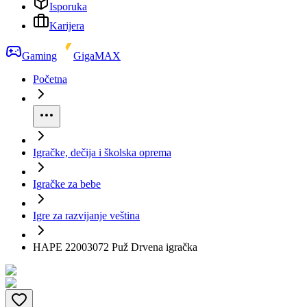
Isporuka
Karijera
Gaming
GigaMAX
Početna
Igračke, dečija i školska oprema
Igračke za bebe
Igre za razvijanje veština
HAPE 22003072 Puž Drvena igračka