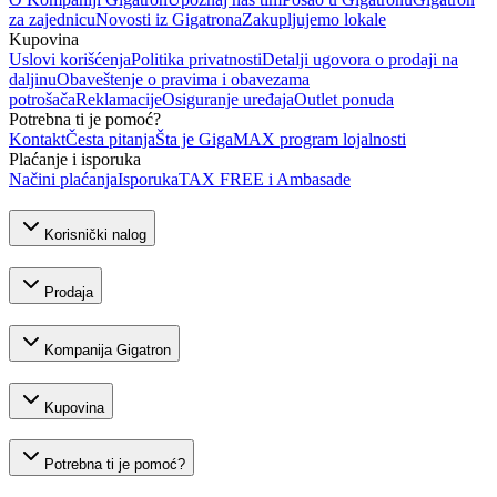
za zajednicu
Novosti iz Gigatrona
Zakupljujemo lokale
Kupovina
Uslovi korišćenja
Politika privatnosti
Detalji ugovora o prodaji na
daljinu
Obaveštenje o pravima i obavezama
potrošača
Reklamacije
Osiguranje uređaja
Outlet ponuda
Potrebna ti je pomoć?
Kontakt
Česta pitanja
Šta je GigaMAX program lojalnosti
Plaćanje i isporuka
Načini plaćanja
Isporuka
TAX FREE i Ambasade
Korisnički nalog
Prodaja
Kompanija Gigatron
Kupovina
Potrebna ti je pomoć?