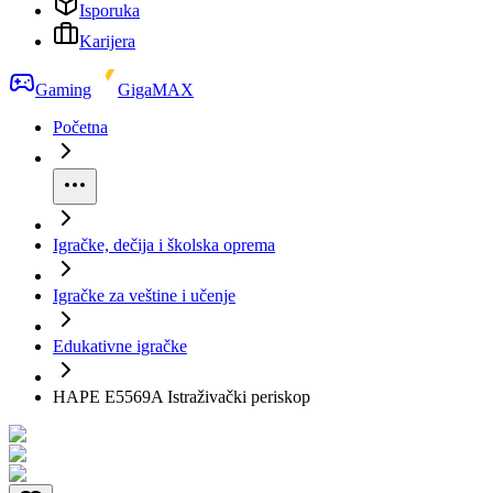
Isporuka
Karijera
Gaming
GigaMAX
Početna
Igračke, dečija i školska oprema
Igračke za veštine i učenje
Edukativne igračke
HAPE E5569A Istraživački periskop