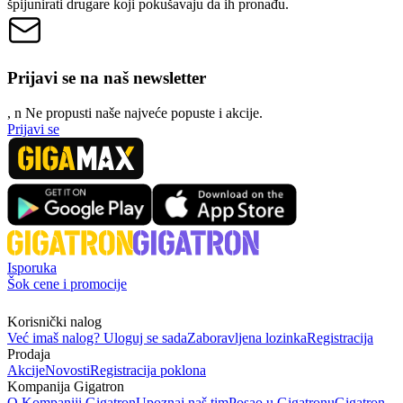
špijunirati drugare koji pokušavaju da ih pronađu.
Prijavi se na naš newsletter
, n
N
e propusti naše najveće popuste i akcije.
Prijavi se
Isporuka
Šok cene i promocije
Korisnički nalog
Već imaš nalog? Uloguj se sada
Zaboravljena lozinka
Registracija
Prodaja
Akcije
Novosti
Registracija poklona
Kompanija Gigatron
O Kompaniji Gigatron
Upoznaj naš tim
Posao u Gigatronu
Gigatron