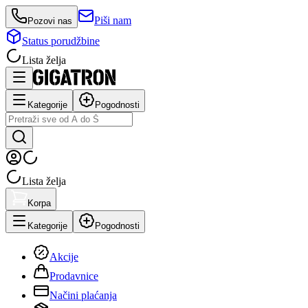
Piši nam
Pozovi nas
Status porudžbine
Lista želja
Kategorije
Pogodnosti
Lista želja
Korpa
Kategorije
Pogodnosti
Akcije
Prodavnice
Načini plaćanja