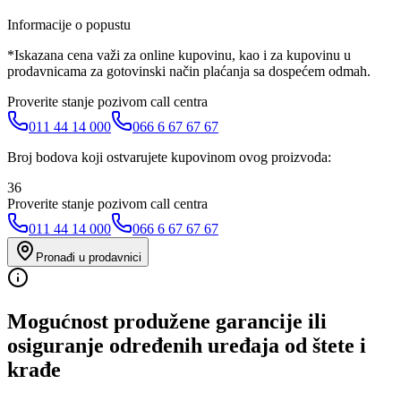
Informacije o popustu
*Iskazana cena važi za online kupovinu, kao i za kupovinu u
prodavnicama za gotovinski način plaćanja sa dospećem odmah.
Proverite stanje pozivom call centra
011 44 14 000
066 6 67 67 67
Broj bodova koji ostvarujete kupovinom ovog proizvoda:
36
Proverite stanje pozivom call centra
011 44 14 000
066 6 67 67 67
Pronađi u prodavnici
Mogućnost produžene garancije ili
osiguranje određenih uređaja od štete i
krađe