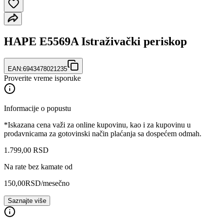
HAPE E5569A Istraživački periskop
EAN:
6943478021235
Proverite vreme isporuke
Informacije o popustu
*Iskazana cena važi za online kupovinu, kao i za kupovinu u
prodavnicama za gotovinski način plaćanja sa dospećem odmah.
1.799
,
00
RSD
Na rate bez kamate od
150,00
RSD
/mesečno
Saznajte više