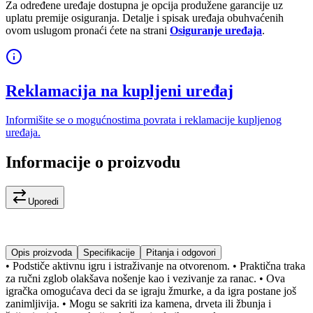
Za određene uređaje dostupna je opcija produžene garancije uz
uplatu premije osiguranja. Detalje i spisak uređaja obuhvaćenih
ovom uslugom pronaći ćete na strani
Osiguranje uređaja
.
Reklamacija na kupljeni uređaj
Informišite se o mogućnostima povrata i reklamacije kupljenog
uređaja.
Informacije o proizvodu
Uporedi
Opis proizvoda
Specifikacije
Pitanja i odgovori
• Podstiče aktivnu igru i istraživanje na otvorenom. • Praktična traka
za ručni zglob olakšava nošenje kao i vezivanje za ranac. • Ova
igračka omogućava deci da se igraju žmurke, a da igra postane još
zanimljivija. • Mogu se sakriti iza kamena, drveta ili žbunja i