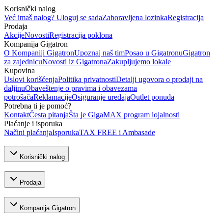
Korisnički nalog
Već imaš nalog? Uloguj se sada
Zaboravljena lozinka
Registracija
Prodaja
Akcije
Novosti
Registracija poklona
Kompanija Gigatron
O Kompaniji Gigatron
Upoznaj naš tim
Posao u Gigatronu
Gigatron
za zajednicu
Novosti iz Gigatrona
Zakupljujemo lokale
Kupovina
Uslovi korišćenja
Politika privatnosti
Detalji ugovora o prodaji na
daljinu
Obaveštenje o pravima i obavezama
potrošača
Reklamacije
Osiguranje uređaja
Outlet ponuda
Potrebna ti je pomoć?
Kontakt
Česta pitanja
Šta je GigaMAX program lojalnosti
Plaćanje i isporuka
Načini plaćanja
Isporuka
TAX FREE i Ambasade
Korisnički nalog
Prodaja
Kompanija Gigatron