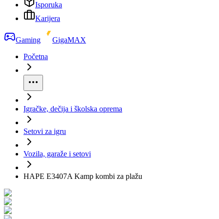
Isporuka
Karijera
Gaming
GigaMAX
Početna
Igračke, dečija i školska oprema
Setovi za igru
Vozila, garaže i setovi
HAPE E3407A Kamp kombi za plažu