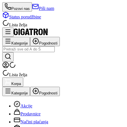
Piši nam
Pozovi nas
Status porudžbine
Lista želja
Kategorije
Pogodnosti
Lista želja
Korpa
Kategorije
Pogodnosti
Akcije
Prodavnice
Načini plaćanja