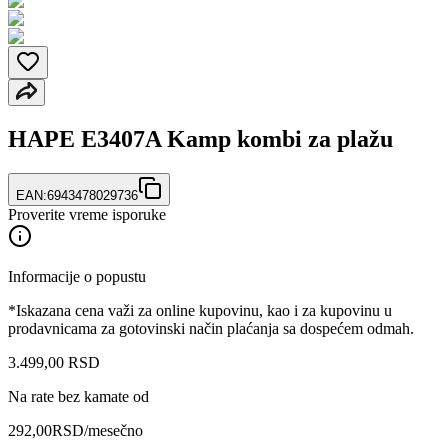
HAPE E3407A Kamp kombi za plažu
EAN:
6943478029736
Proverite vreme isporuke
Informacije o popustu
*Iskazana cena važi za online kupovinu, kao i za kupovinu u
prodavnicama za gotovinski način plaćanja sa dospećem odmah.
3.499
,
00
RSD
Na rate bez kamate od
292,00
RSD
/mesečno