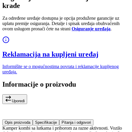
krađe
Za određene uređaje dostupna je opcija produžene garancije uz
uplatu premije osiguranja. Detalje i spisak uređaja obuhvaćenih
ovom uslugom pronaći ćete na strani
Osiguranje uređaja
.
Reklamacija na kupljeni uređaj
Informišite se o mogućnostima povrata i reklamacije kupljenog
uređaja.
Informacije o proizvodu
Uporedi
Opis proizvoda
Specifikacije
Pitanja i odgovori
Kamper kombi sa lutkama i priborom za razne aktivnosti. Vozilo