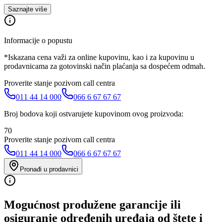
Saznajte više
Informacije o popustu
*Iskazana cena važi za online kupovinu, kao i za kupovinu u
prodavnicama za gotovinski način plaćanja sa dospećem odmah.
Proverite stanje pozivom call centra
011 44 14 000
066 6 67 67 67
Broj bodova koji ostvarujete kupovinom ovog proizvoda:
70
Proverite stanje pozivom call centra
011 44 14 000
066 6 67 67 67
Pronađi u prodavnici
Mogućnost produžene garancije ili
osiguranje određenih uređaja od štete i