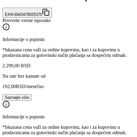
EAN:
6943478025370
Proverite vreme isporuke
Informacije o popustu
*Iskazana cena važi za online kupovinu, kao i za kupovinu u
prodavnicama za gotovinski način plaćanja sa dospećem odmah.
2.299
,
00
RSD
Na rate bez kamate od
192,00
RSD
/mesečno
Saznajte više
Informacije o popustu
*Iskazana cena važi za online kupovinu, kao i za kupovinu u
prodavnicama za gotovinski način plaćanja sa dospećem odmah.