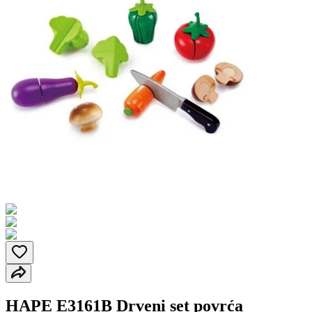
HAPE E3161B Drveni set povrća