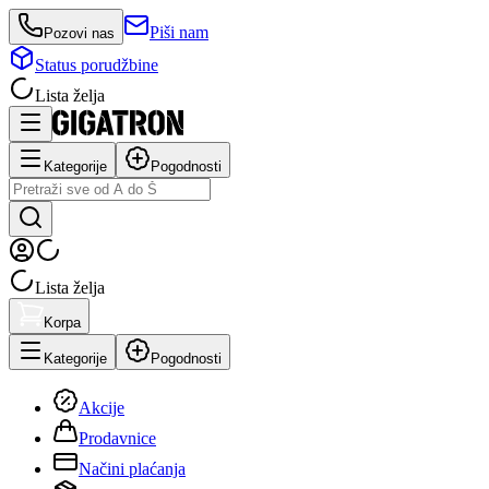
Piši nam
Pozovi nas
Status porudžbine
Lista želja
Kategorije
Pogodnosti
Lista želja
Korpa
Kategorije
Pogodnosti
Akcije
Prodavnice
Načini plaćanja