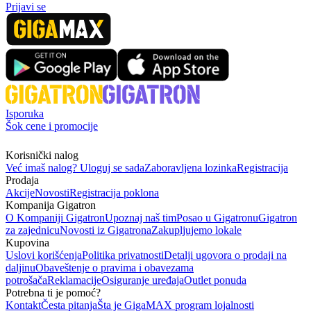
Prijavi se
Isporuka
Šok cene i promocije
Korisnički nalog
Već imaš nalog? Uloguj se sada
Zaboravljena lozinka
Registracija
Prodaja
Akcije
Novosti
Registracija poklona
Kompanija Gigatron
O Kompaniji Gigatron
Upoznaj naš tim
Posao u Gigatronu
Gigatron
za zajednicu
Novosti iz Gigatrona
Zakupljujemo lokale
Kupovina
Uslovi korišćenja
Politika privatnosti
Detalji ugovora o prodaji na
daljinu
Obaveštenje o pravima i obavezama
potrošača
Reklamacije
Osiguranje uređaja
Outlet ponuda
Potrebna ti je pomoć?
Kontakt
Česta pitanja
Šta je GigaMAX program lojalnosti