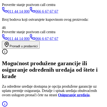
Proverite stanje pozivom call centra
011 44 14 000
066 6 67 67 67
Broj bodova koji ostvarujete kupovinom ovog proizvoda:
46
Proverite stanje pozivom call centra
011 44 14 000
066 6 67 67 67
Pronađi u prodavnici
Mogućnost produžene garancije ili
osiguranje određenih uređaja od štete i
krađe
Za određene uređaje dostupna je opcija produžene garancije uz
uplatu premije osiguranja. Detalje i spisak uređaja obuhvaćenih
ovom uslugom pronaći ćete na strani
Osiguranje uređaja
.