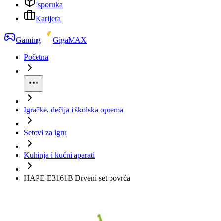
Isporuka
Karijera
Gaming
GigaMAX
Početna
Igračke, dečija i školska oprema
Setovi za igru
Kuhinja i kućni aparati
HAPE E3161B Drveni set povrća