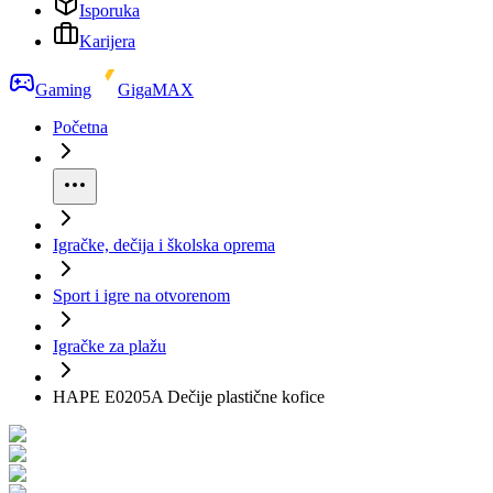
Isporuka
Karijera
Gaming
GigaMAX
Početna
Igračke, dečija i školska oprema
Sport i igre na otvorenom
Igračke za plažu
HAPE E0205A Dečije plastične kofice