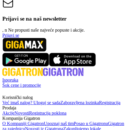
Prijavi se na naš newsletter
, n
N
e propusti naše najveće popuste i akcije.
Prijavi se
Isporuka
Šok cene i promocije
Korisnički nalog
Već imaš nalog? Uloguj se sada
Zaboravljena lozinka
Registracija
Prodaja
Akcije
Novosti
Registracija poklona
Kompanija Gigatron
O Kompaniji Gigatron
Upoznaj naš tim
Posao u Gigatronu
Gigatron
za zajednicu
Novosti iz Gigatrona
Zakupljujemo lokale