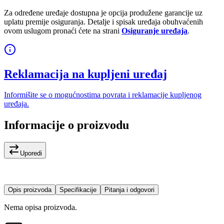
Za određene uređaje dostupna je opcija produžene garancije uz
uplatu premije osiguranja. Detalje i spisak uređaja obuhvaćenih
ovom uslugom pronaći ćete na strani
Osiguranje uređaja
.
Reklamacija na kupljeni uređaj
Informišite se o mogućnostima povrata i reklamacije kupljenog
uređaja.
Informacije o proizvodu
Uporedi
Opis proizvoda
Specifikacije
Pitanja i odgovori
Nema opisa proizvoda.