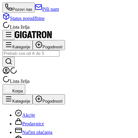
Piši nam
Pozovi nas
Status porudžbine
Lista želja
Kategorije
Pogodnosti
Lista želja
Korpa
Kategorije
Pogodnosti
Akcije
Prodavnice
Načini plaćanja