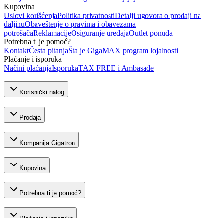
Kupovina
Uslovi korišćenja
Politika privatnosti
Detalji ugovora o prodaji na
daljinu
Obaveštenje o pravima i obavezama
potrošača
Reklamacije
Osiguranje uređaja
Outlet ponuda
Potrebna ti je pomoć?
Kontakt
Česta pitanja
Šta je GigaMAX program lojalnosti
Plaćanje i isporuka
Načini plaćanja
Isporuka
TAX FREE i Ambasade
Korisnički nalog
Prodaja
Kompanija Gigatron
Kupovina
Potrebna ti je pomoć?