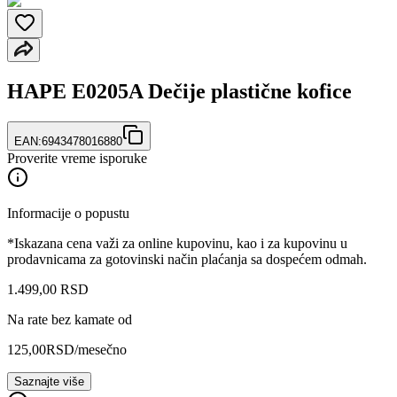
HAPE E0205A Dečije plastične kofice
EAN:
6943478016880
Proverite vreme isporuke
Informacije o popustu
*Iskazana cena važi za online kupovinu, kao i za kupovinu u
prodavnicama za gotovinski način plaćanja sa dospećem odmah.
1.499
,
00
RSD
Na rate bez kamate od
125,00
RSD
/mesečno
Saznajte više