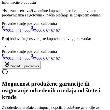
Informacije o popustu
*Iskazana cena važi za online kupovinu, kao i za kupovinu u
prodavnicama za gotovinski način plaćanja sa dospećem odmah.
Proverite stanje pozivom call centra
011 44 14 000
066 6 67 67 67
Broj bodova koji ostvarujete kupovinom ovog proizvoda:
12
Proverite stanje pozivom call centra
011 44 14 000
066 6 67 67 67
Pronađi u prodavnici
Mogućnost produžene garancije ili
osiguranje određenih uređaja od štete i
krađe
Za određene uređaje dostupna je opcija produžene garancije uz