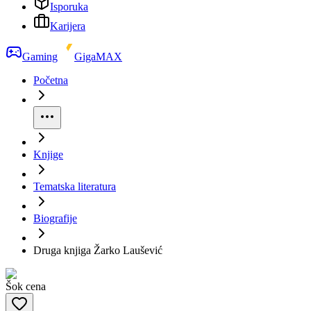
Isporuka
Karijera
Gaming
GigaMAX
Početna
Knjige
Tematska literatura
Biografije
Druga knjiga Žarko Laušević
Šok cena