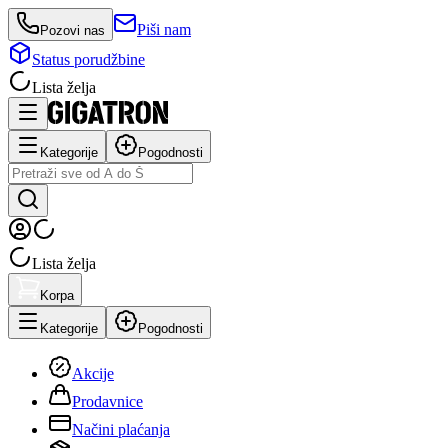
Piši nam
Pozovi nas
Status porudžbine
Lista želja
Kategorije
Pogodnosti
Lista želja
Korpa
Kategorije
Pogodnosti
Akcije
Prodavnice
Načini plaćanja