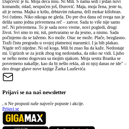
Dapčević je tu. Moja deca nisu. Ni Mili. S nama sedi i jedan novi
komandir, mlad, neupućen još, Đurović. Maja, moja žena, jeste tu,
ali je nema. Majka u krilu, drhtavim rukama, drži mokar kišobran.
Svi ćutimo. Niko nikoga ne gleda. Do pre dva dana od svega nas je
delila samo jedna privremena reč – zatvor. Sada to više nije samo
reč. Ni privremena. To je sada novo vreme, novi pogledi, drugi
život. Svi smo to mi, isti, pretvaramo se da jesmo, a nismo. Sada
počinjemo da se lažemo. Ko može. Otac ne može. Plače, bezglasno.
Traži čistu pregradu u svojoj platnenoj maramici. I ja bih plakao.
Nigde reči nijedne. Ni od koga. Mili bi znao šta da kaže. Nedostaje
mi. Ugrizoh se za jezik zbog tog nedostatka, da niko ne vidi. Ljubo
se nešto nemo dogovara sa mojim ujakom. Moja sestra Branka se
povremeno nakašlje, kao da bi nešto rekla, ali ni njoj danas ne ide" –
deo druge glave nove knjige Žarka Lauševića
Prijavi se na naš newsletter
, n
N
e propusti naše najveće popuste i akcije.
Prijavi se