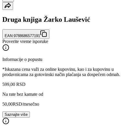
Druga knjiga Žarko Laušević
EAN:
9788686577191
Proverite vreme isporuke
Informacije o popustu
*Iskazana cena važi za online kupovinu, kao i za kupovinu u
prodavnicama za gotovinski način plaćanja sa dospećem odmah.
599
,
00
RSD
Na rate bez kamate od
50,00
RSD
/mesečno
Saznajte više