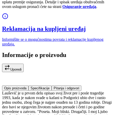
uplatu premije osiguranja. Detalje i spisak uređaja obuhvaćenih
ovom uslugom pronaći ćete na strani
Osiguranje uređaja
.
Reklamacija na kupljeni uređaj
Informišite se o mogućnostima povrata i reklamacije kupljenog
uređaja.
Informacije o proizvodu
Uporedi
Opis proizvoda
Specifikacije
Pitanja i odgovori
Laušević je u prvom delu opisao svoj život pre i posle tragedije
1993, kada je nakon svađe u kafani u Podgorici ubio dve i ranio
jednu osobu, zbog čega je najpre osuđen na 13 godina robije. Drugi
deo bavi se njegovim životom nakon presude i četri i po godine
provedene u zatvoru. "Poseta. Moji bliski. Drugačiji. I moj Ljubo