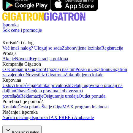
Isporuka
Šok cene i promocije
Korisnički nalog
Već imaš nalog? Uloguj se sada
Zaboravljena lozinka
Registracija
Prodaja
Akcije
Novosti
Registracija poklona
Kompanija Gigatron
O Kompaniji Gigatron
Upoznaj naš tim
Posao u Gigatronu
Gigatron
za zajednicu
Novosti iz Gigatrona
Zakupljujemo lokale
Kupovina
Uslovi korišćenja
Politika privatnosti
Detalji ugovora o prodaji na
daljinu
Obaveštenje o pravima i obavezama
potrošača
Reklamacije
Osiguranje uređaja
Outlet ponuda
Potrebna ti je pomoć?
Kontakt
Česta pitanja
Šta je GigaMAX program lojalnosti
Plaćanje i isporuka
Načini plaćanja
Isporuka
TAX FREE i Ambasade
Korisnički nalog