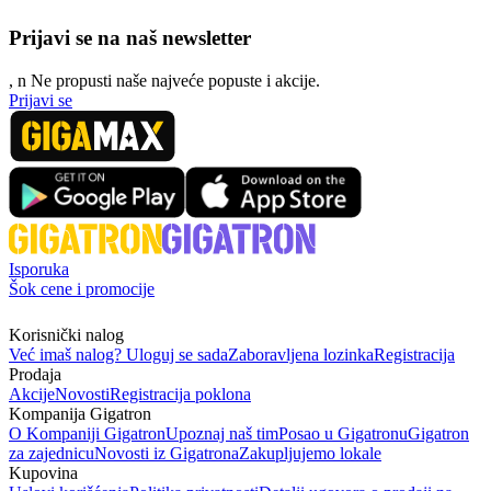
Prijavi se na naš newsletter
, n
N
e propusti naše najveće popuste i akcije.
Prijavi se
Isporuka
Šok cene i promocije
Korisnički nalog
Već imaš nalog? Uloguj se sada
Zaboravljena lozinka
Registracija
Prodaja
Akcije
Novosti
Registracija poklona
Kompanija Gigatron
O Kompaniji Gigatron
Upoznaj naš tim
Posao u Gigatronu
Gigatron
za zajednicu
Novosti iz Gigatrona
Zakupljujemo lokale
Kupovina