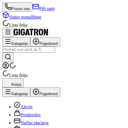
Piši nam
Pozovi nas
Status porudžbine
Lista želja
Kategorije
Pogodnosti
Lista želja
Korpa
Kategorije
Pogodnosti
Akcije
Prodavnice
Načini plaćanja