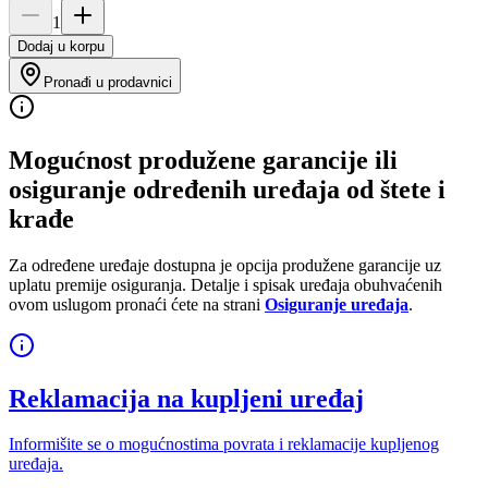
1
Dodaj u korpu
Pronađi u prodavnici
Mogućnost produžene garancije ili
osiguranje određenih uređaja od štete i
krađe
Za određene uređaje dostupna je opcija produžene garancije uz
uplatu premije osiguranja. Detalje i spisak uređaja obuhvaćenih
ovom uslugom pronaći ćete na strani
Osiguranje uređaja
.
Reklamacija na kupljeni uređaj
Informišite se o mogućnostima povrata i reklamacije kupljenog
uređaja.