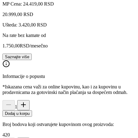
MP Cena: 24.419,00 RSD
20.999
,
00
RSD
Ušteda: 3.420,00 RSD
Na rate bez kamate od
1.750,00
RSD
/mesečno
Saznajte više
Informacije o popustu
*Iskazana cena važi za online kupovinu, kao i za kupovinu u
prodavnicama za gotovinski način plaćanja sa dospećem odmah.
1
Dodaj u korpu
Broj bodova koji ostvarujete kupovinom ovog proizvoda:
420