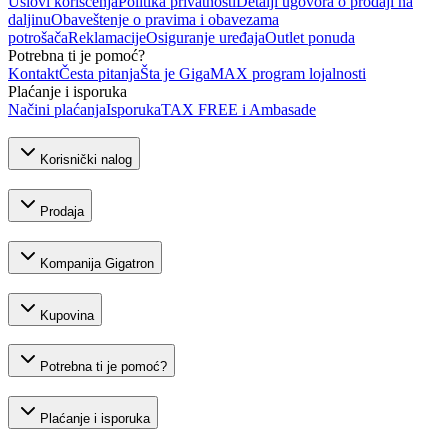
Uslovi korišćenja
Politika privatnosti
Detalji ugovora o prodaji na
daljinu
Obaveštenje o pravima i obavezama
potrošača
Reklamacije
Osiguranje uređaja
Outlet ponuda
Potrebna ti je pomoć?
Kontakt
Česta pitanja
Šta je GigaMAX program lojalnosti
Plaćanje i isporuka
Načini plaćanja
Isporuka
TAX FREE i Ambasade
Korisnički nalog
Prodaja
Kompanija Gigatron
Kupovina
Potrebna ti je pomoć?
Plaćanje i isporuka