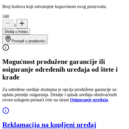
Broj bodova koji ostvarujete kupovinom ovog proizvoda:
340
1
Dodaj u korpu
Pronađi u prodavnici
Mogućnost produžene garancije ili
osiguranje određenih uređaja od štete i
krađe
Za određene uređaje dostupna je opcija produžene garancije uz
uplatu premije osiguranja. Detalje i spisak uređaja obuhvaćenih
ovom uslugom pronaći ćete na strani
Osiguranje uređaja
.
Reklamacija na kupljeni uređaj