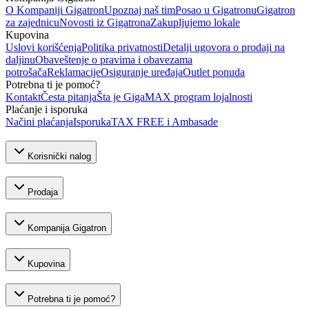
O Kompaniji Gigatron
Upoznaj naš tim
Posao u Gigatronu
Gigatron
za zajednicu
Novosti iz Gigatrona
Zakupljujemo lokale
Kupovina
Uslovi korišćenja
Politika privatnosti
Detalji ugovora o prodaji na
daljinu
Obaveštenje o pravima i obavezama
potrošača
Reklamacije
Osiguranje uređaja
Outlet ponuda
Potrebna ti je pomoć?
Kontakt
Česta pitanja
Šta je GigaMAX program lojalnosti
Plaćanje i isporuka
Načini plaćanja
Isporuka
TAX FREE i Ambasade
Korisnički nalog
Prodaja
Kompanija Gigatron
Kupovina
Potrebna ti je pomoć?