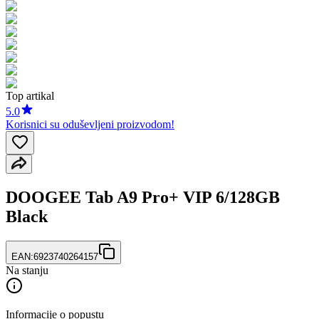
Top artikal
5.0
Korisnici su oduševljeni proizvodom!
DOOGEE Tab A9 Pro+ VIP 6/128GB
Black
EAN:
6923740264157
Na stanju
Informacije o popustu