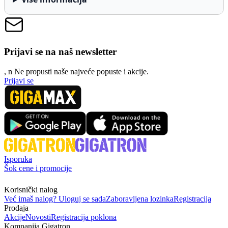
Prijavi se na naš newsletter
, n
N
e propusti naše najveće popuste i akcije.
Prijavi se
Isporuka
Šok cene i promocije
Korisnički nalog
Već imaš nalog? Uloguj se sada
Zaboravljena lozinka
Registracija
Prodaja
Akcije
Novosti
Registracija poklona
Kompanija Gigatron