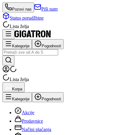
Piši nam
Pozovi nas
Status porudžbine
Lista želja
Kategorije
Pogodnosti
Lista želja
Korpa
Kategorije
Pogodnosti
Akcije
Prodavnice
Načini plaćanja