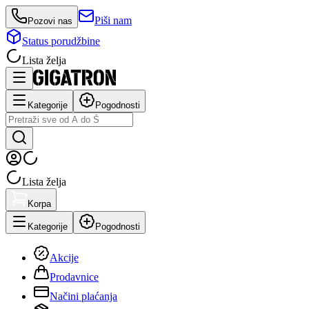
Piši nam
Pozovi nas
Status porudžbine
Lista želja
Kategorije
Pogodnosti
Lista želja
Korpa
Kategorije
Pogodnosti
Akcije
Prodavnice
Načini plaćanja