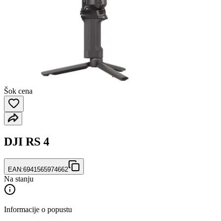
Šok cena
DJI RS 4
EAN:
6941565974662
Na stanju
Informacije o popustu