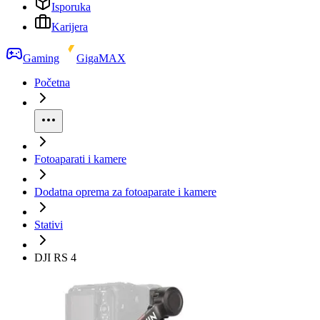
Isporuka
Karijera
Gaming
GigaMAX
Početna
Fotoaparati i kamere
Dodatna oprema za fotoaparate i kamere
Stativi
DJI RS 4