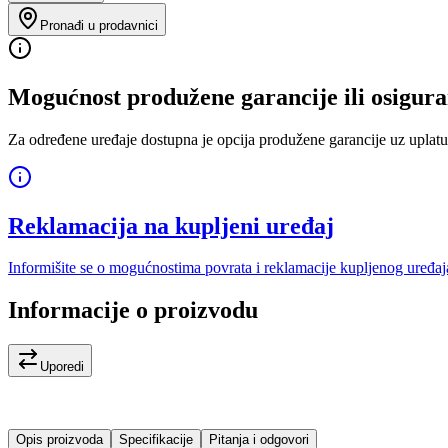
Pronađi u prodavnici
Mogućnost produžene garancije ili osigura
Za određene uređaje dostupna je opcija produžene garancije uz uplatu
Reklamacija na kupljeni uređaj
Informišite se o mogućnostima povrata i reklamacije kupljenog uređaj
Informacije o proizvodu
Uporedi
Opis proizvoda
Specifikacije
Pitanja i odgovori