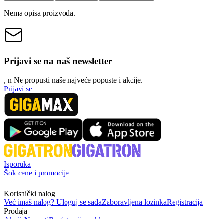
Nema opisa proizvoda.
Prijavi se na naš newsletter
, n
N
e propusti naše najveće popuste i akcije.
Prijavi se
Isporuka
Šok cene i promocije
Korisnički nalog
Već imaš nalog? Uloguj se sada
Zaboravljena lozinka
Registracija
Prodaja