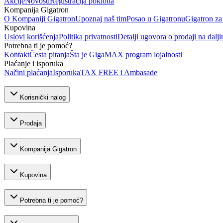
Akcije
Novosti
Registracija poklona
Kompanija Gigatron
O Kompaniji Gigatron
Upoznaj naš tim
Posao u Gigatronu
Gigatron za
Kupovina
Uslovi korišćenja
Politika privatnosti
Detalji ugovora o prodaji na dalji
Potrebna ti je pomoć?
Kontakt
Česta pitanja
Šta je GigaMAX program lojalnosti
Plaćanje i isporuka
Načini plaćanja
Isporuka
TAX FREE i Ambasade
Korisnički nalog
Prodaja
Kompanija Gigatron
Kupovina
Potrebna ti je pomoć?