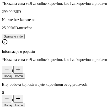
*Iskazana cena važi za online kupovinu, kao i za kupovinu u prodav
299
,
00
RSD
Na rate bez kamate od
25,00
RSD
/mesečno
Saznajte više
Informacije o popustu
*Iskazana cena važi za online kupovinu, kao i za kupovinu u prodav
1
Dodaj u korpu
Broj bodova koji ostvarujete kupovinom ovog proizvoda:
6
1
Dodaj u korpu