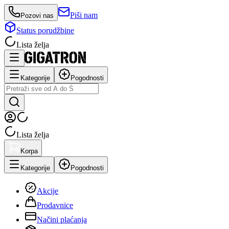
Piši nam
Pozovi nas
Status porudžbine
Lista želja
Kategorije
Pogodnosti
Lista želja
Korpa
Kategorije
Pogodnosti
Akcije
Prodavnice
Načini plaćanja