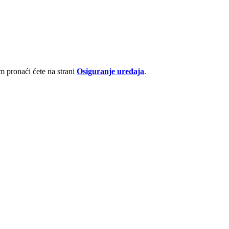
 pronaći ćete na strani
Osiguranje uređaja
.