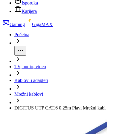
Isporuka
Karijera
Gaming
GigaMAX
Početna
TV, audio, video
Kablovi i adapteri
Mrežni kablovi
DIGITUS UTP CAT.6 0.25m Plavi Mrežni kabl