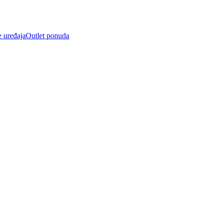
e uređaja
Outlet ponuda