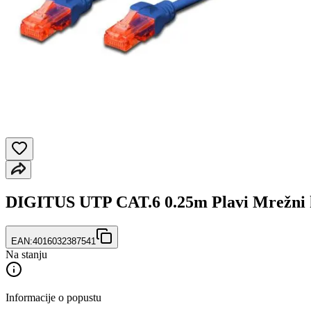
DIGITUS UTP CAT.6 0.25m Plavi Mrežni 
EAN:
4016032387541
Na stanju
Informacije o popustu