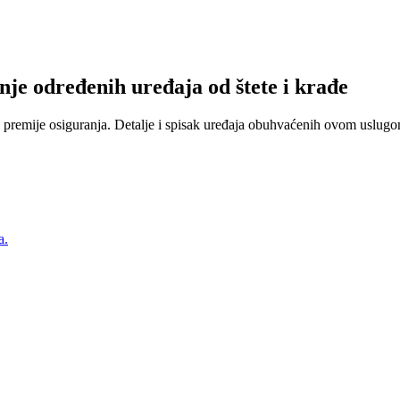
nje određenih uređaja od štete i krađe
 premije osiguranja. Detalje i spisak uređaja obuhvaćenih ovom uslugom
a.