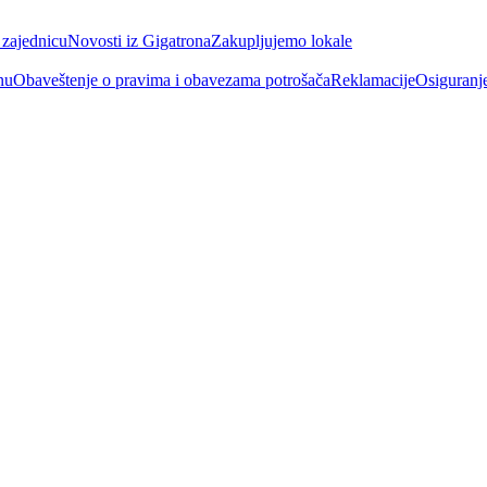
 zajednicu
Novosti iz Gigatrona
Zakupljujemo lokale
nu
Obaveštenje o pravima i obavezama potrošača
Reklamacije
Osiguranj