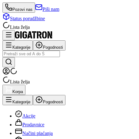
Piši nam
Pozovi nas
Status porudžbine
Lista želja
Kategorije
Pogodnosti
Lista želja
Korpa
Kategorije
Pogodnosti
Akcije
Prodavnice
Načini plaćanja