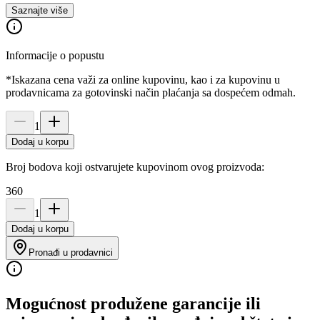
Saznajte više
Informacije o popustu
*Iskazana cena važi za online kupovinu, kao i za kupovinu u
prodavnicama za gotovinski način plaćanja sa dospećem odmah.
1
Dodaj u korpu
Broj bodova koji ostvarujete kupovinom ovog proizvoda:
360
1
Dodaj u korpu
Pronađi u prodavnici
Mogućnost produžene garancije ili