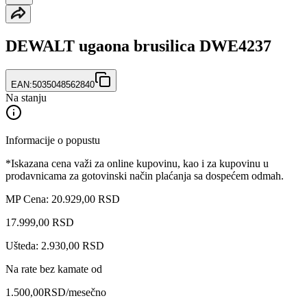
DEWALT ugaona brusilica DWE4237
EAN:
5035048562840
Na stanju
Informacije o popustu
*Iskazana cena važi za online kupovinu, kao i za kupovinu u
prodavnicama za gotovinski način plaćanja sa dospećem odmah.
MP Cena: 20.929,00 RSD
17.999
,
00
RSD
Ušteda: 2.930,00 RSD
Na rate bez kamate od
1.500,00
RSD
/mesečno