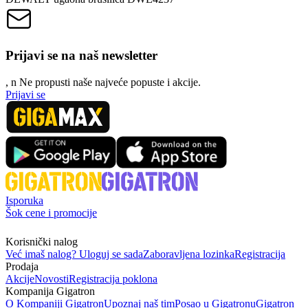
Prijavi se na naš newsletter
, n
N
e propusti naše najveće popuste i akcije.
Prijavi se
Isporuka
Šok cene i promocije
Korisnički nalog
Već imaš nalog? Uloguj se sada
Zaboravljena lozinka
Registracija
Prodaja
Akcije
Novosti
Registracija poklona
Kompanija Gigatron
O Kompaniji Gigatron
Upoznaj naš tim
Posao u Gigatronu
Gigatron