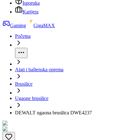
Isporuka
Karijera
Gaming
GigaMAX
Početna
Alati i baštenska oprema
Brusilice
Ugaone brusilice
DEWALT ugaona brusilica DWE4237