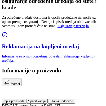
osiguranje određenih uređaja od štete i
krađe
Za određene uređaje dostupna je opcija produžene garancije uz
uplatu premije osiguranja. Detalje i spisak uređaja obuhvaćenih
ovom uslugom pronaći ćete na strani
Osiguranje uređaja
.
Reklamacija na kupljeni uređaj
Informišite se o mogućnostima povrata i reklamacije kupljenog
uređaja.
Informacije o proizvodu
Uporedi
Opis proizvoda
Specifikacije
Pitanja i odgovori
DEWALT ugaona brusilica DWE4237