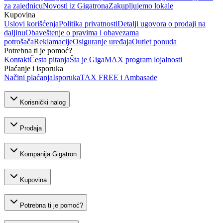
za zajednicu
Novosti iz Gigatrona
Zakupljujemo lokale
Kupovina
Uslovi korišćenja
Politika privatnosti
Detalji ugovora o prodaji na
daljinu
Obaveštenje o pravima i obavezama
potrošača
Reklamacije
Osiguranje uređaja
Outlet ponuda
Potrebna ti je pomoć?
Kontakt
Česta pitanja
Šta je GigaMAX program lojalnosti
Plaćanje i isporuka
Načini plaćanja
Isporuka
TAX FREE i Ambasade
Korisnički nalog
Prodaja
Kompanija Gigatron
Kupovina
Potrebna ti je pomoć?