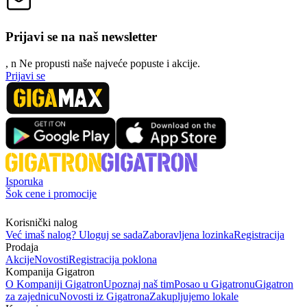
Prijavi se na naš newsletter
, n
N
e propusti naše najveće popuste i akcije.
Prijavi se
Isporuka
Šok cene i promocije
Korisnički nalog
Već imaš nalog? Uloguj se sada
Zaboravljena lozinka
Registracija
Prodaja
Akcije
Novosti
Registracija poklona
Kompanija Gigatron
O Kompaniji Gigatron
Upoznaj naš tim
Posao u Gigatronu
Gigatron
za zajednicu
Novosti iz Gigatrona
Zakupljujemo lokale