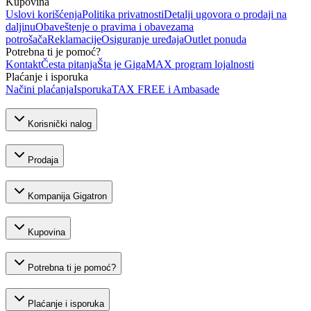
Kupovina
Uslovi korišćenja
Politika privatnosti
Detalji ugovora o prodaji na
daljinu
Obaveštenje o pravima i obavezama
potrošača
Reklamacije
Osiguranje uređaja
Outlet ponuda
Potrebna ti je pomoć?
Kontakt
Česta pitanja
Šta je GigaMAX program lojalnosti
Plaćanje i isporuka
Načini plaćanja
Isporuka
TAX FREE i Ambasade
Korisnički nalog
Prodaja
Kompanija Gigatron
Kupovina
Potrebna ti je pomoć?
Plaćanje i isporuka