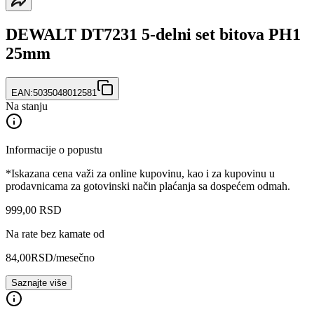
DEWALT DT7231 5-delni set bitova PH1
25mm
EAN:
5035048012581
Na stanju
Informacije o popustu
*Iskazana cena važi za online kupovinu, kao i za kupovinu u
prodavnicama za gotovinski način plaćanja sa dospećem odmah.
999
,
00
RSD
Na rate bez kamate od
84,00
RSD
/mesečno
Saznajte više