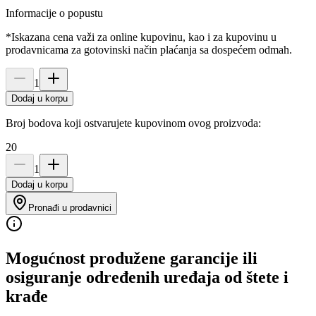
Informacije o popustu
*Iskazana cena važi za online kupovinu, kao i za kupovinu u
prodavnicama za gotovinski način plaćanja sa dospećem odmah.
1
Dodaj u korpu
Broj bodova koji ostvarujete kupovinom ovog proizvoda:
20
1
Dodaj u korpu
Pronađi u prodavnici
Mogućnost produžene garancije ili
osiguranje određenih uređaja od štete i
krađe