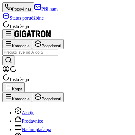
Piši nam
Pozovi nas
Status porudžbine
Lista želja
Kategorije
Pogodnosti
Lista želja
Korpa
Kategorije
Pogodnosti
Akcije
Prodavnice
Načini plaćanja