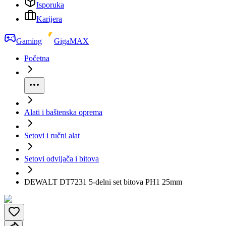
Isporuka
Karijera
Gaming
GigaMAX
Početna
Alati i baštenska oprema
Setovi i ručni alat
Setovi odvijača i bitova
DEWALT DT7231 5-delni set bitova PH1 25mm