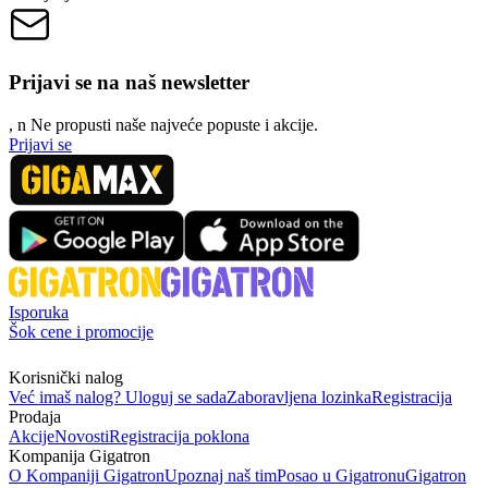
Prijavi se na naš newsletter
, n
N
e propusti naše najveće popuste i akcije.
Prijavi se
Isporuka
Šok cene i promocije
Korisnički nalog
Već imaš nalog? Uloguj se sada
Zaboravljena lozinka
Registracija
Prodaja
Akcije
Novosti
Registracija poklona
Kompanija Gigatron
O Kompaniji Gigatron
Upoznaj naš tim
Posao u Gigatronu
Gigatron