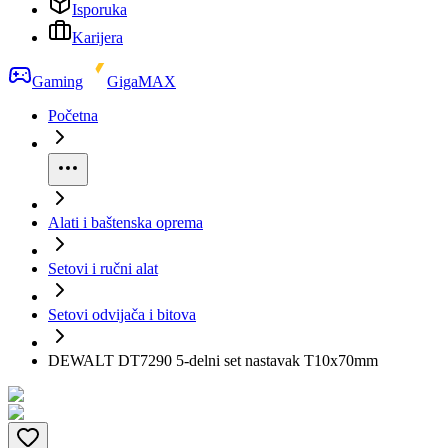
Isporuka
Karijera
Gaming
GigaMAX
Početna
Alati i baštenska oprema
Setovi i ručni alat
Setovi odvijača i bitova
DEWALT DT7290 5-delni set nastavak T10x70mm