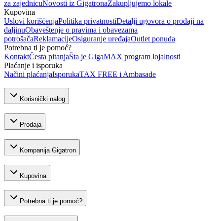
za zajednicu
Novosti iz Gigatrona
Zakupljujemo lokale
Kupovina
Uslovi korišćenja
Politika privatnosti
Detalji ugovora o prodaji na
daljinu
Obaveštenje o pravima i obavezama
potrošača
Reklamacije
Osiguranje uređaja
Outlet ponuda
Potrebna ti je pomoć?
Kontakt
Česta pitanja
Šta je GigaMAX program lojalnosti
Plaćanje i isporuka
Načini plaćanja
Isporuka
TAX FREE i Ambasade
Korisnički nalog
Prodaja
Kompanija Gigatron
Kupovina
Potrebna ti je pomoć?