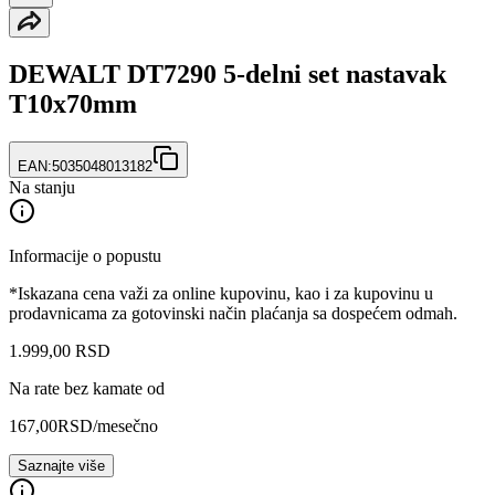
DEWALT DT7290 5-delni set nastavak
T10x70mm
EAN:
5035048013182
Na stanju
Informacije o popustu
*Iskazana cena važi za online kupovinu, kao i za kupovinu u
prodavnicama za gotovinski način plaćanja sa dospećem odmah.
1.999
,
00
RSD
Na rate bez kamate od
167,00
RSD
/mesečno
Saznajte više