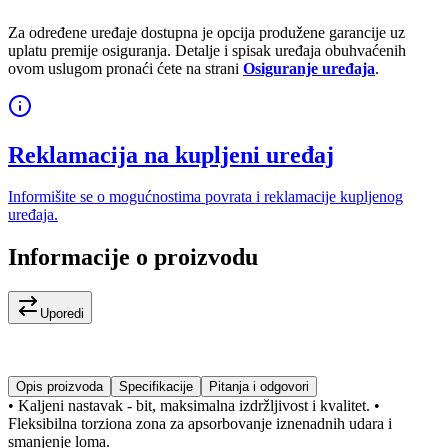
Za određene uređaje dostupna je opcija produžene garancije uz
uplatu premije osiguranja. Detalje i spisak uređaja obuhvaćenih
ovom uslugom pronaći ćete na strani
Osiguranje uređaja
.
Reklamacija na kupljeni uređaj
Informišite se o mogućnostima povrata i reklamacije kupljenog
uređaja.
Informacije o proizvodu
Uporedi
Opis proizvoda
Specifikacije
Pitanja i odgovori
• Kaljeni nastavak - bit, maksimalna izdržljivost i kvalitet. •
Fleksibilna torziona zona za apsorbovanje iznenadnih udara i
smanjenje loma.