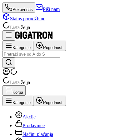
Piši nam
Pozovi nas
Status porudžbine
Lista želja
Kategorije
Pogodnosti
Lista želja
Korpa
Kategorije
Pogodnosti
Akcije
Prodavnice
Načini plaćanja