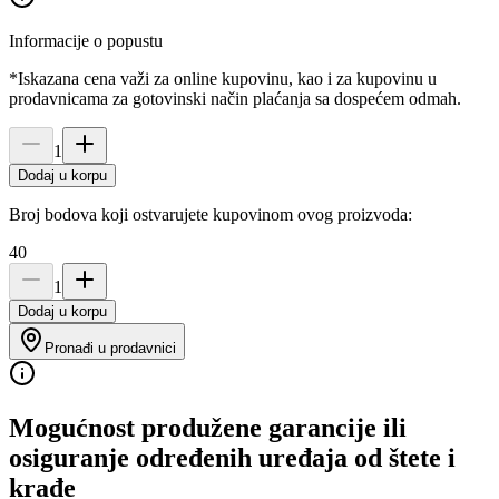
Informacije o popustu
*Iskazana cena važi za online kupovinu, kao i za kupovinu u
prodavnicama za gotovinski način plaćanja sa dospećem odmah.
1
Dodaj u korpu
Broj bodova koji ostvarujete kupovinom ovog proizvoda:
40
1
Dodaj u korpu
Pronađi u prodavnici
Mogućnost produžene garancije ili
osiguranje određenih uređaja od štete i
krađe