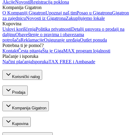
Akcije
Novosti
Registracija poklona
Kompanija Gigatron
O Kompaniji Gigatron
Upoznaj naš tim
Posao u Gigatronu
Gigatron
za zajednicu
Novosti iz Gigatrona
Zakupljujemo lokale
Kupovina
Uslovi korišćenja
Politika privatnosti
Detalji ugovora o prodaji na
daljinu
Obaveštenje o pravima i obavezama
potrošača
Reklamacije
Osiguranje uređaja
Outlet ponuda
Potrebna ti je pomoć?
Kontakt
Česta pitanja
Šta je GigaMAX program lojalnosti
Plaćanje i isporuka
Načini plaćanja
Isporuka
TAX FREE i Ambasade
Korisnički nalog
Prodaja
Kompanija Gigatron
Kupovina