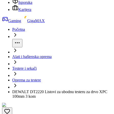
Isporuka
Karijera
Gaming
GigaMAX
Početna
Alati i baštenska oprema
Testere i sekači
Oprema za testere
DEWALT DT2220 Listovi za ubodnu testeru za drvo XPC
100mm 3 kom