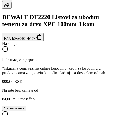
DEWALT DT2220 Listovi za ubodnu
testeru za drvo XPC 100mm 3 kom
EAN:
5035048075128
Na stanju
Informacije o popustu
*Iskazana cena važi za online kupovinu, kao i za kupovinu u
prodavnicama za gotovinski način plaćanja sa dospećem odmah.
999
,
00
RSD
Na rate bez kamate od
84,00
RSD
/mesečno
Saznajte više