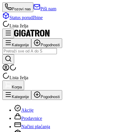
Piši nam
Pozovi nas
Status porudžbine
Lista želja
Kategorije
Pogodnosti
Lista želja
Korpa
Kategorije
Pogodnosti
Akcije
Prodavnice
Načini plaćanja