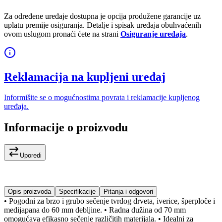
Za određene uređaje dostupna je opcija produžene garancije uz
uplatu premije osiguranja. Detalje i spisak uređaja obuhvaćenih
ovom uslugom pronaći ćete na strani
Osiguranje uređaja
.
Reklamacija na kupljeni uređaj
Informišite se o mogućnostima povrata i reklamacije kupljenog
uređaja.
Informacije o proizvodu
Uporedi
Opis proizvoda
Specifikacije
Pitanja i odgovori
• Pogodni za brzo i grubo sečenje tvrdog drveta, iverice, šperploče i
medijapana do 60 mm debljine. • Radna dužina od 70 mm
omogućava efikasno sečenje različitih materijala. • Idealni za