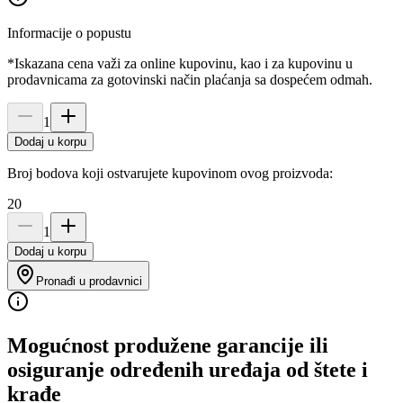
Informacije o popustu
*Iskazana cena važi za online kupovinu, kao i za kupovinu u
prodavnicama za gotovinski način plaćanja sa dospećem odmah.
1
Dodaj u korpu
Broj bodova koji ostvarujete kupovinom ovog proizvoda:
20
1
Dodaj u korpu
Pronađi u prodavnici
Mogućnost produžene garancije ili
osiguranje određenih uređaja od štete i
krađe