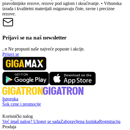
pravolinijske rezove, rezove pod uglom i skraćivanje. • Vrhunska
izrada i kvalitetni materijali osiguravaju čiste, ravne i precizne
rezove.
Prijavi se na naš newsletter
, n
N
e propusti naše najveće popuste i akcije.
Prijavi se
Isporuka
Šok cene i promocije
Korisnički nalog
Već imaš nalog? Uloguj se sada
Zaboravljena lozinka
Registracija
Prodaja