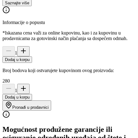
Saznajte više
Informacije o popustu
*Iskazana cena važi za online kupovinu, kao i za kupovinu u
prodavnicama za gotovinski način plaćanja sa dospećem odmah.
1
Dodaj u korpu
Broj bodova koji ostvarujete kupovinom ovog proizvoda:
280
1
Dodaj u korpu
Pronađi u prodavnici
Mogućnost produžene garancije ili
osiguranje određenih uređaja od štete i