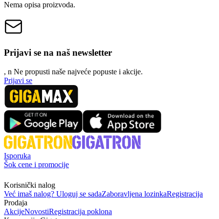
Nema opisa proizvoda.
Prijavi se na naš newsletter
, n
N
e propusti naše najveće popuste i akcije.
Prijavi se
Isporuka
Šok cene i promocije
Korisnički nalog
Već imaš nalog? Uloguj se sada
Zaboravljena lozinka
Registracija
Prodaja
Akcije
Novosti
Registracija poklona