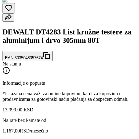
DEWALT DT4283 List kružne testere za
aluminijum i drvo 305mm 80T
EAN:
5035048057674
Na stanju
Informacije o popustu
*Iskazana cena važi za online kupovinu, kao i za kupovinu u
prodavnicama za gotovinski način plaćanja sa dospećem odmah.
13.999
,
00
RSD
Na rate bez kamate od
1.167,00
RSD
/mesečno