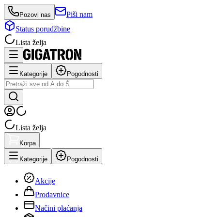
Piši nam
Pozovi nas
Status porudžbine
Lista želja
Kategorije
Pogodnosti
Lista želja
Korpa
Kategorije
Pogodnosti
Akcije
Prodavnice
Načini plaćanja