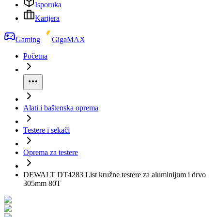
Isporuka
Karijera
Gaming
GigaMAX
Početna
Alati i baštenska oprema
Testere i sekači
Oprema za testere
DEWALT DT4283 List kružne testere za aluminijum i drvo
305mm 80T