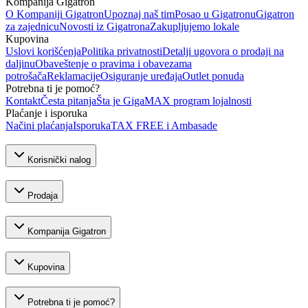
Kompanija Gigatron
O Kompaniji Gigatron
Upoznaj naš tim
Posao u Gigatronu
Gigatron
za zajednicu
Novosti iz Gigatrona
Zakupljujemo lokale
Kupovina
Uslovi korišćenja
Politika privatnosti
Detalji ugovora o prodaji na
daljinu
Obaveštenje o pravima i obavezama
potrošača
Reklamacije
Osiguranje uređaja
Outlet ponuda
Potrebna ti je pomoć?
Kontakt
Česta pitanja
Šta je GigaMAX program lojalnosti
Plaćanje i isporuka
Načini plaćanja
Isporuka
TAX FREE i Ambasade
Korisnički nalog
Prodaja
Kompanija Gigatron
Kupovina
Potrebna ti je pomoć?