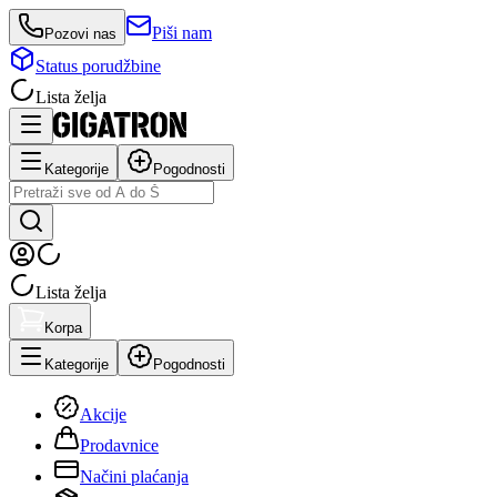
Piši nam
Pozovi nas
Status porudžbine
Lista želja
Kategorije
Pogodnosti
Lista želja
Korpa
Kategorije
Pogodnosti
Akcije
Prodavnice
Načini plaćanja