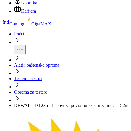
Isporuka
Karijera
Gaming
GigaMAX
Početna
Alati i baštenska oprema
Testere i sekači
Oprema za testere
DEWALT DT2361 Listovi za povratnu testeru za metal 152m