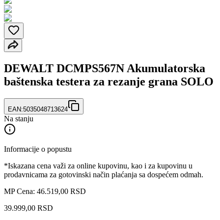
DEWALT DCMPS567N Akumulatorska
baštenska testera za rezanje grana SOLO
EAN:
5035048713624
Na stanju
Informacije o popustu
*Iskazana cena važi za online kupovinu, kao i za kupovinu u
prodavnicama za gotovinski način plaćanja sa dospećem odmah.
MP Cena: 46.519,00 RSD
39.999
,
00
RSD