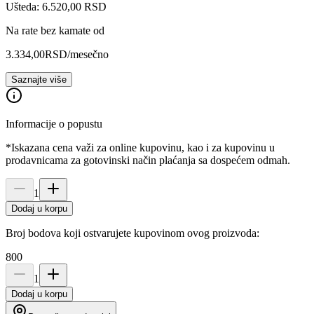
Ušteda: 6.520,00 RSD
Na rate bez kamate od
3.334,00
RSD
/mesečno
Saznajte više
Informacije o popustu
*Iskazana cena važi za online kupovinu, kao i za kupovinu u
prodavnicama za gotovinski način plaćanja sa dospećem odmah.
1
Dodaj u korpu
Broj bodova koji ostvarujete kupovinom ovog proizvoda:
800
1
Dodaj u korpu