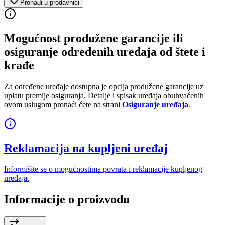
Pronađi u prodavnici
Mogućnost produžene garancije ili
osiguranje određenih uređaja od štete i
krađe
Za određene uređaje dostupna je opcija produžene garancije uz
uplatu premije osiguranja. Detalje i spisak uređaja obuhvaćenih
ovom uslugom pronaći ćete na strani
Osiguranje uređaja
.
Reklamacija na kupljeni uređaj
Informišite se o mogućnostima povrata i reklamacije kupljenog
uređaja.
Informacije o proizvodu