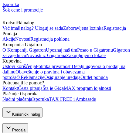
Isporuka
Šok cene i promocije
Korisnički nalog
Već imaš nalog? Uloguj se sada
Zaboravljena lozinka
Registracija
Prodaja
Akcije
Novosti
Registracija poklona
Kompanija Gigatron
O Kompaniji Gigatron
Upoznaj naš tim
Posao u Gigatronu
Gigatron
za zajednicu
Novosti iz Gigatrona
Zakupljujemo lokale
Kupovina
Uslovi korišćenja
Politika privatnosti
Detalji ugovora o prodaji na
daljinu
Obaveštenje o pravima i obavezama
potrošača
Reklamacije
Osiguranje uređaja
Outlet ponuda
Potrebna ti je pomoć?
Kontakt
Česta pitanja
Šta je GigaMAX program lojalnosti
Plaćanje i isporuka
Načini plaćanja
Isporuka
TAX FREE i Ambasade
Korisnički nalog
Prodaja