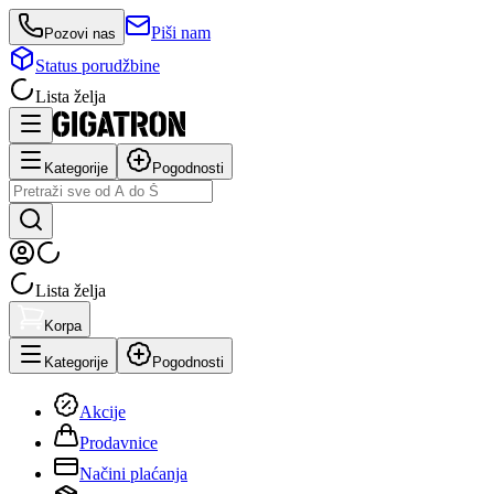
Piši nam
Pozovi nas
Status porudžbine
Lista želja
Kategorije
Pogodnosti
Lista želja
Korpa
Kategorije
Pogodnosti
Akcije
Prodavnice
Načini plaćanja