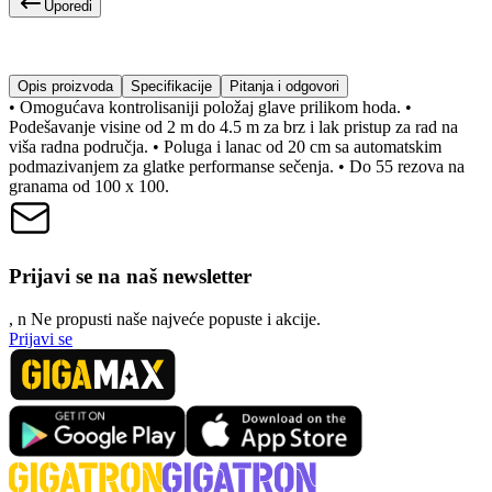
Uporedi
Opis proizvoda
Specifikacije
Pitanja i odgovori
• Omogućava kontrolisaniji položaj glave prilikom hoda. •
Podešavanje visine od 2 m do 4.5 m za brz i lak pristup za rad na
viša radna područja. • Poluga i lanac od 20 cm sa automatskim
podmazivanjem za glatke performanse sečenja. • Do 55 rezova na
granama od 100 x 100.
Prijavi se na naš newsletter
, n
N
e propusti naše najveće popuste i akcije.
Prijavi se