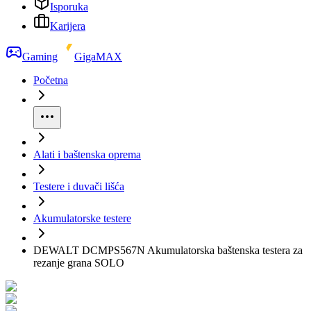
Isporuka
Karijera
Gaming
GigaMAX
Početna
Alati i baštenska oprema
Testere i duvači lišća
Akumulatorske testere
DEWALT DCMPS567N Akumulatorska baštenska testera za
rezanje grana SOLO