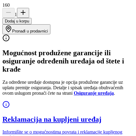
160
1
Dodaj u korpu
Pronađi u prodavnici
Mogućnost produžene garancije ili
osiguranje određenih uređaja od štete i
krađe
Za određene uređaje dostupna je opcija produžene garancije uz
uplatu premije osiguranja. Detalje i spisak uređaja obuhvaćenih
ovom uslugom pronaći ćete na strani
Osiguranje uređaja
.
Reklamacija na kupljeni uređaj
Informišite se o mogućnostima povrata i reklamacije kupljenog