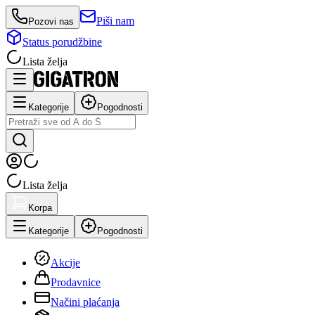
Piši nam
Pozovi nas
Status porudžbine
Lista želja
Kategorije
Pogodnosti
Lista želja
Korpa
Kategorije
Pogodnosti
Akcije
Prodavnice
Načini plaćanja