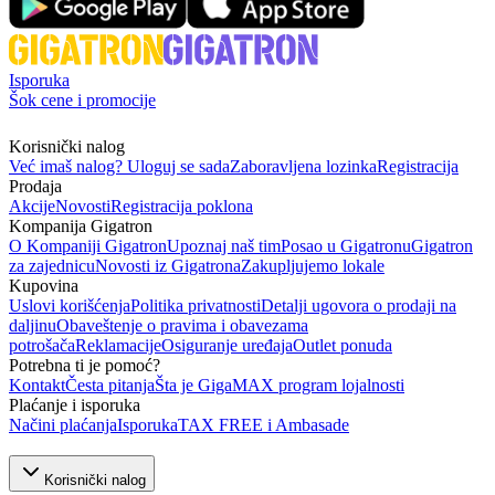
Isporuka
Šok cene i promocije
Korisnički nalog
Već imaš nalog? Uloguj se sada
Zaboravljena lozinka
Registracija
Prodaja
Akcije
Novosti
Registracija poklona
Kompanija Gigatron
O Kompaniji Gigatron
Upoznaj naš tim
Posao u Gigatronu
Gigatron
za zajednicu
Novosti iz Gigatrona
Zakupljujemo lokale
Kupovina
Uslovi korišćenja
Politika privatnosti
Detalji ugovora o prodaji na
daljinu
Obaveštenje o pravima i obavezama
potrošača
Reklamacije
Osiguranje uređaja
Outlet ponuda
Potrebna ti je pomoć?
Kontakt
Česta pitanja
Šta je GigaMAX program lojalnosti
Plaćanje i isporuka
Načini plaćanja
Isporuka
TAX FREE i Ambasade
Korisnički nalog