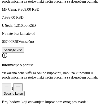
prodavnicama za gotovinski način plaćanja sa dospećem odmah.
MP Cena: 9.309,00 RSD
7.999
,
00
RSD
Ušteda: 1.310,00 RSD
Na rate bez kamate od
667,00
RSD
/mesečno
Saznajte više
Informacije o popustu
*Iskazana cena važi za online kupovinu, kao i za kupovinu u
prodavnicama za gotovinski način plaćanja sa dospećem odmah.
1
Dodaj u korpu
Broj bodova koji ostvarujete kupovinom ovog proizvoda: